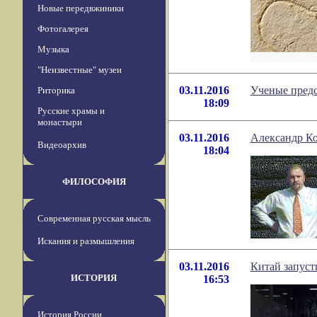
Новые передвжиники
Фотогалерея
Музыка
"Неизвестные" музеи
03.11.2016
Ученые предс
Риторика
18:09
Русские храмы и
монастыри
03.11.2016
Александр Ко
Видеоархив
18:04
ФИЛОСОФИЯ
Современная русская мысль
Искания и размышления
03.11.2016
Китай запуст
ИСТОРИЯ
16:53
История России