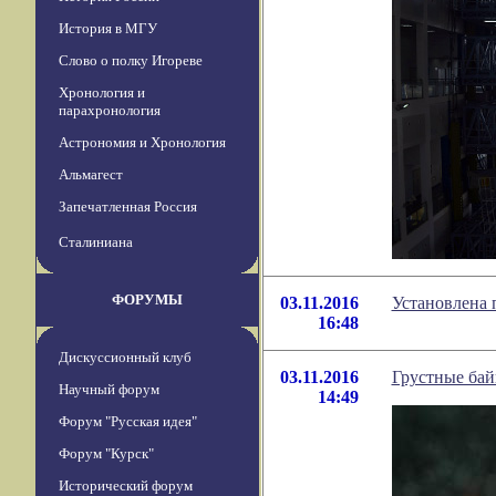
История в МГУ
Слово о полку Игореве
Хронология и
парахронология
Астрономия и Хронология
Альмагест
Запечатленная Россия
Сталиниана
ФОРУМЫ
03.11.2016
Установлена
16:48
Дискуссионный клуб
03.11.2016
Грустные бай
Научный форум
14:49
Форум "Русская идея"
Форум "Курск"
Исторический форум