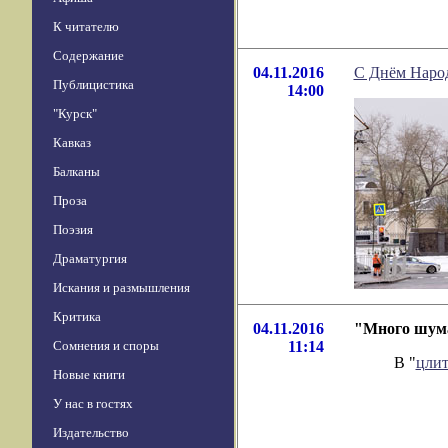
К читателю
Содержание
04.11.2016
С Днём Наро
Публицистика
14:00
"Курск"
Кавказ
Балканы
Проза
Поэзия
Драматургия
Искания и размышления
Критика
04.11.2016
"Много шума
Сомнения и споры
11:14
В "
цлит
Новые книги
У нас в гостях
Издательство