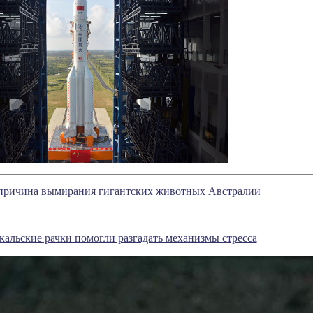
 причина вымирания гигантских животных Австралии
кальские рачки помогли разгадать механизмы стресса