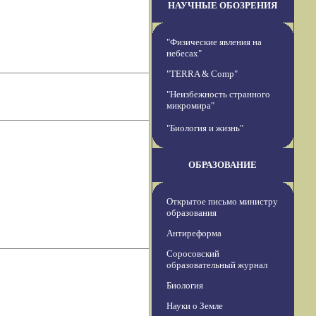
НАУЧНЫЕ ОБОЗРЕНИЯ
"Физические явления на
небесах"
"TERRA & Comp"
"Неизбежность странного
микромира"
"Биология и жизнь"
ОБРАЗОВАНИЕ
Открытое письмо министру
образования
Антиреформа
Соросовский
образовательный журнал
Биология
Науки о Земле