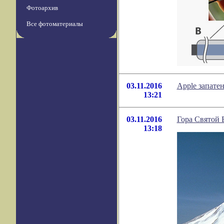
Фотоархив
Все фотоматериалы
03.11.2016
Apple запате
13:21
03.11.2016
Гора Святой 
13:18