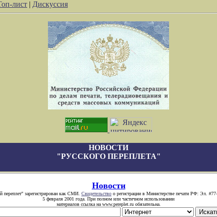
Топ-лист
|
Дискуссия
НОВОСТИ
"РУССКОГО ПЕРЕПЛЕТА"
Новости
й переплет" зарегистрирован как СМИ.
Свидетельство
о регистрации в Министерстве печати РФ: Эл. #77
5 февраля 2001 года. При полном или частичном использовании
материалов ссылка на www.pereplet.ru обязательна.