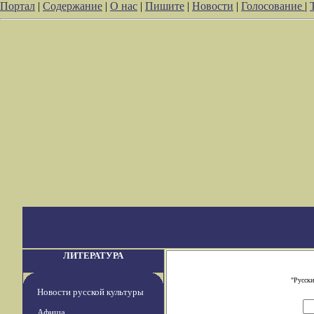
Портал
|
Содержание
|
О нас
|
Пишите
|
Новости
|
Голосование
|
ЛИТЕРАТУРА
"Русски
Новости русской культуры
Афиша