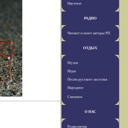
Научпоп
РАДИО
Читают и поют авторы РП
ОТДЫХ
Музеи
Игры
Песни русского застолья
Народное
Смешное
О НАС
Редколлегия