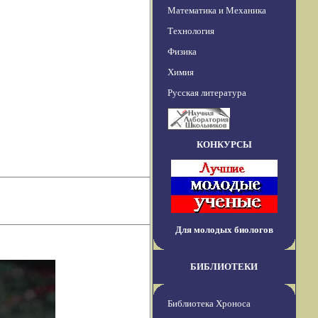
Математика и Механика
Технология
Физика
Химия
Русская литература
КОНКУРСЫ
Для молодых биологов
БИБЛИОТЕКИ
Библиотека Хроноса