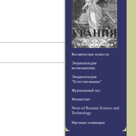
Космические новости
Энциклопедия
космонавтика
Энциклопедия
"Естествознание"
Журнальный зал
Физматлит
News of Russian Science and
Technology
Научные семинары