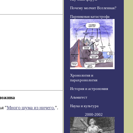
Почему молчит Вселенная?
Парниковая катастрофа
Хронология и
парахронология
История и астрономия
Альмагест
оложина
Наука и культура
ья "
Много шума из ничего.
".
2000-2002