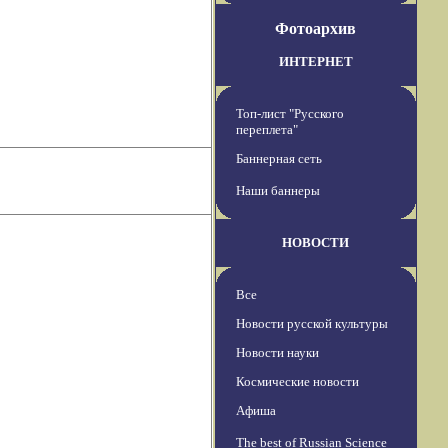
Фотоархив
ИНТЕРНЕТ
Топ-лист "Русского
переплета"
Баннерная сеть
Наши баннеры
НОВОСТИ
Все
Новости русской культуры
Новости науки
Космические новости
Афиша
The best of Russian Science