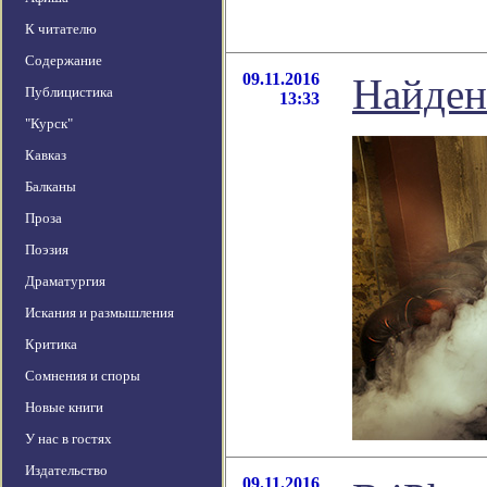
К читателю
Содержание
09.11.2016
Найден
Публицистика
13:33
"Курск"
Кавказ
Балканы
Проза
Поэзия
Драматургия
Искания и размышления
Критика
Сомнения и споры
Новые книги
У нас в гостях
Издательство
09.11.2016