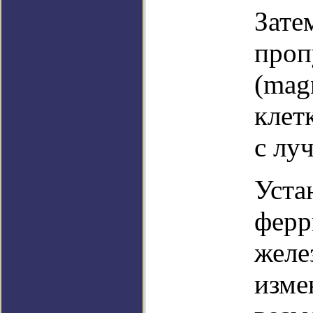
Зате
проп
(mag
клет
с лу
Уста
ферр
желе
изме