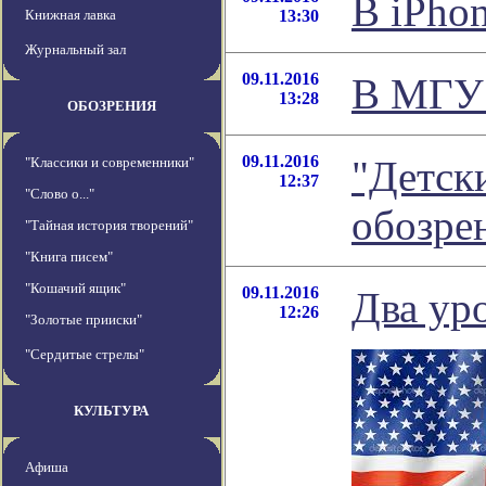
В iPho
Книжная лавка
13:30
Журнальный зал
09.11.2016
В МГУ 
13:28
ОБОЗРЕНИЯ
09.11.2016
"Детски
"Классики и современники"
12:37
"Слово о..."
обозре
"Тайная история творений"
"Книга писем"
"Кошачий ящик"
09.11.2016
Два ур
12:26
"Золотые прииски"
"Сердитые стрелы"
КУЛЬТУРА
Афиша