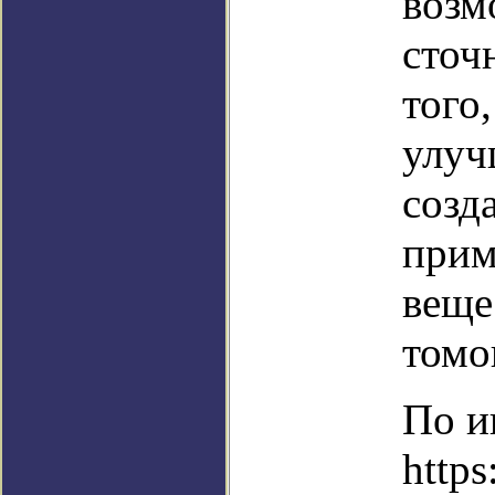
возм
сточ
того
улуч
созд
прим
веще
томо
По и
https