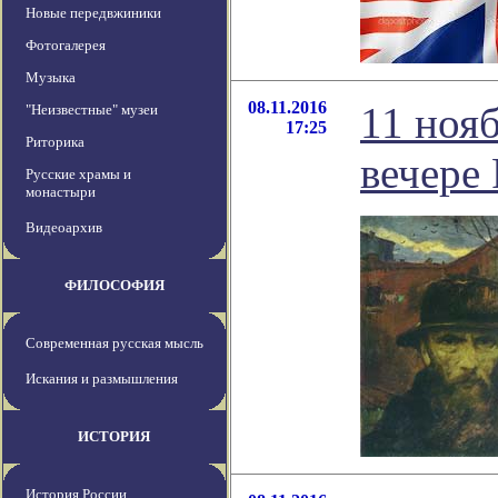
Новые передвжиники
Фотогалерея
Музыка
08.11.2016
11 ноя
"Неизвестные" музеи
17:25
Риторика
вечере
Русские храмы и
монастыри
Видеоархив
ФИЛОСОФИЯ
Современная русская мысль
Искания и размышления
ИСТОРИЯ
История России