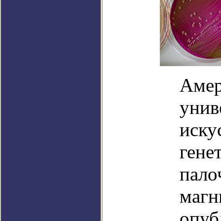
Амер
унив
иску
гене
пало
магн
опуб