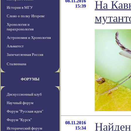
08.11.2016
На Кав
15:39
История в МГУ
мутант
Слово о полку Игореве
Хронология и
парахронология
Астрономия и Хронология
Альмагест
Запечатленная Россия
Сталиниана
ФОРУМЫ
Дискуссионный клуб
Научный форум
Форум "Русская идея"
Форум "Курск"
08.11.2016
Найден
15:34
Исторический форум