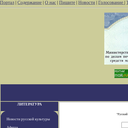
Портал
|
Содержание
|
О нас
|
Пишите
|
Новости
|
Голосование
|
ЛИТЕРАТУРА
"Русский
Новости русской культуры
Афиша