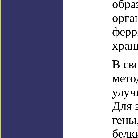
обра
орга
ферр
хран
В св
мето
улуч
Для э
гены
белк