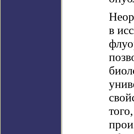
Неор
в ис
флуо
позв
биол
унив
свой
того
прои