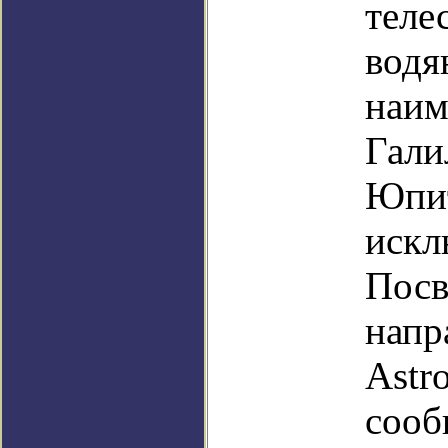
теле
водя
наим
Гали
Юпит
искл
Посв
напр
Astro
сооб