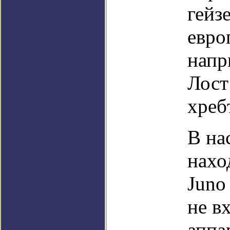
гейз
евро
напр
Лост
хреб
В на
нахо
Juno 
не в
аппа