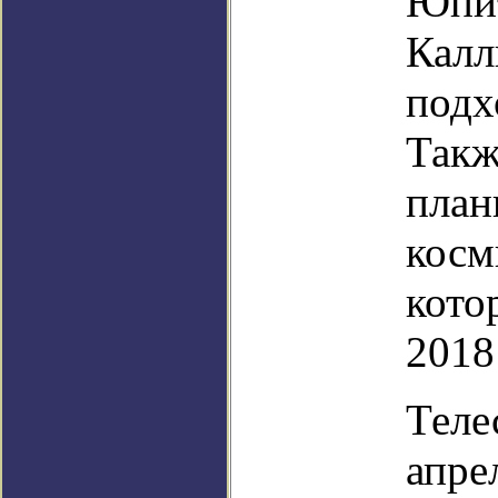
Юпит
Калл
подх
Такж
план
косм
кото
2018
Теле
апре