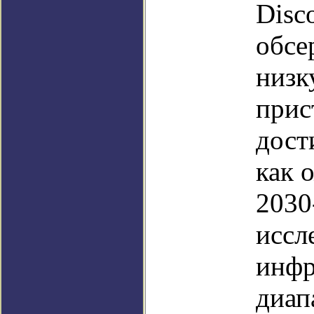
Disc
обсе
низк
прис
дост
как 
2030
иссл
инфр
диап