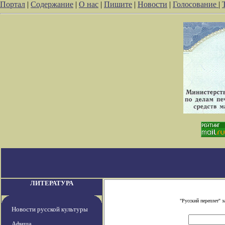
Портал
|
Содержание
|
О нас
|
Пишите
|
Новости
|
Голосование
|
ЛИТЕРАТУРА
"Русский переплет" 
Новости русской культуры
Афиша