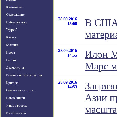
К читателю
Содержание
28.09.2016
В США 
Публицистика
15:00
"Курск"
матери
Кавказ
Балканы
28.09.2016
Илон М
Проза
14:55
Поэзия
Марс м
Драматургия
Искания и размышления
28.09.2016
Загряз
Критика
14:53
Сомнения и споры
Азии п
Новые книги
У нас в гостях
масшт
Издательство