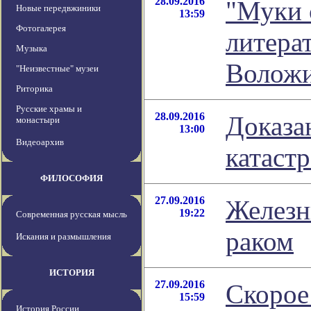
28.09.2016
"Муки 
Новые передвжиники
13:59
Фотогалерея
литера
Музыка
Волож
"Неизвестные" музеи
Риторика
Русские храмы и
28.09.2016
Доказа
монастыри
13:00
Видеоархив
катаст
ФИЛОСОФИЯ
27.09.2016
Железн
19:22
Современная русская мысль
раком
Искания и размышления
ИСТОРИЯ
27.09.2016
Скорое
15:59
История России