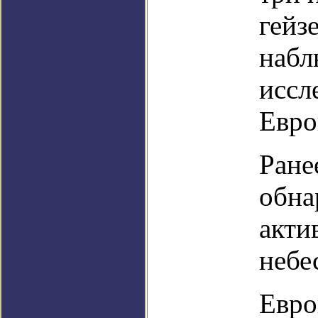
гейз
набл
иссл
Евро
Ране
обна
акти
небе
Евро