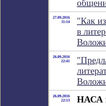
общени
27.09.2016
"Как из
11:14
в лите
Волож
26.09.2016
"Предла
22:41
литера
Волож
26.09.2016
НАСА п
22:13