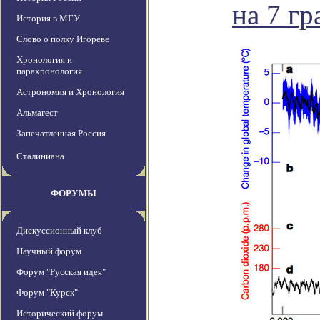
на 7 г
История в МГУ
Слово о полку Игореве
Хронология и
парахронология
Астрономия и Хронология
Альмагест
Запечатленная Россия
Сталиниана
ФОРУМЫ
Дискуссионный клуб
Научный форум
Форум "Русская идея"
Форум "Курск"
Исторический форум