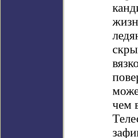
канд
жизн
ледя
скры
вязк
пове
може
чем 
Теле
зафи