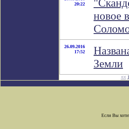
"Скандо
20:22
новое 
Соломо
26.09.2016
Назван
17:52
Земли
<<
Если Вы хоти