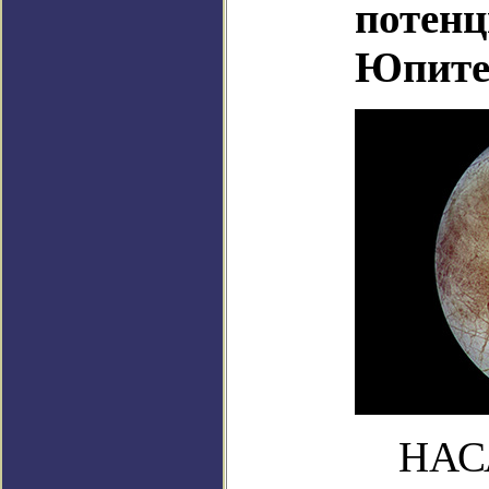
потенц
Юпите
НАСА