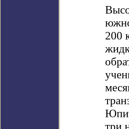
Высо
южно
200 
жидк
обра
учен
меся
тран
Юпит
три 