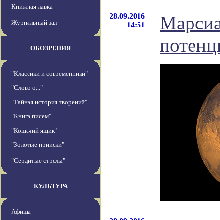
Книжная лавка
28.09.2016
Марсиа
Журнальный зал
14:51
потенц
ОБОЗРЕНИЯ
"Классики и современники"
"Слово о..."
"Тайная история творений"
"Книга писем"
"Кошачий ящик"
"Золотые прииски"
"Сердитые стрелы"
КУЛЬТУРА
Афиша