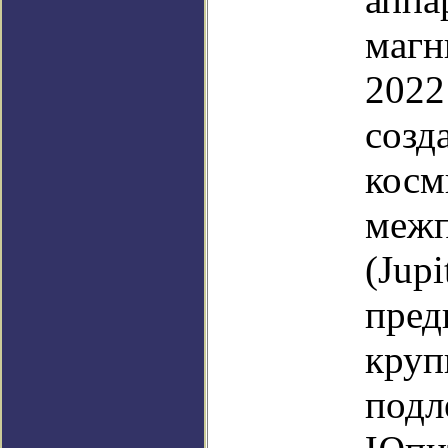
магн
2022
созд
косм
межп
(Jupi
пред
круп
подл