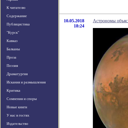
К читателю
Содержание
10.05.2018
Астрономы объясн
Публицистика
18:24
"Курск"
Кавказ
Балканы
Проза
Поэзия
Драматургия
Искания и размышления
Критика
Сомнения и споры
Новые книги
У нас в гостях
Издательство