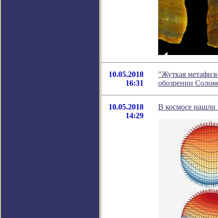
10.05.2018
"Жуткая метафизи
16:31
обозрении Солом
10.05.2018
В космосе нашли 
14:29