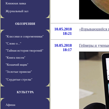
Книжная лавка
Журнальный зал
ОБОЗРЕНИЯ
10.05.2018
«Взрывающийся п
18:21
"Классики и современники"
"Слово о..."
10.05.2018
Геймеры и учены
18:17
"Тайная история творений"
"Книга писем"
"Кошачий ящик"
"Золотые прииски"
"Сердитые стрелы"
КУЛЬТУРА
Афиша