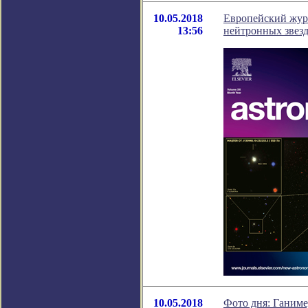
10.05.2018
Европейский жур
13:56
нейтронных звез
10.05.2018
Фото дня: Ганим