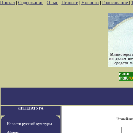
Портал
|
Содержание
|
О нас
|
Пишите
|
Новости
|
Голосование
|
ЛИТЕРАТУРА
"Русский пе
Новости русской культуры
Афиша