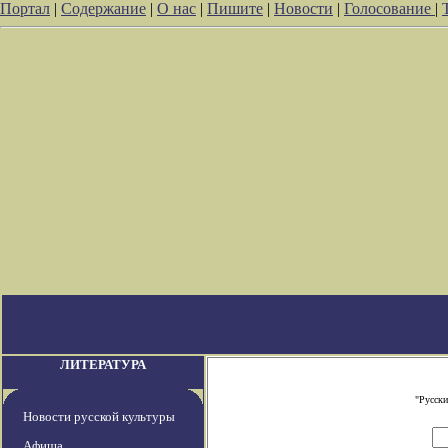
Портал
|
Содержание
|
О нас
|
Пишите
|
Новости
|
Голосование
|
ЛИТЕРАТУРА
"Русски
Новости русской культуры
Афиша