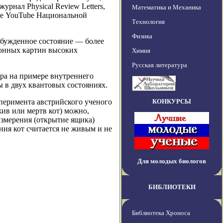
урнал Physical Review Letters,
Математика и Механика
нале YouTube Национальной
Технология
Физика
збужденное состояние — более
онных картин высоких
Химия
Русская литература
ра на примере внутреннего
 в двух квантовых состояниях.
сперимента австрийского ученого
КОНКУРСЫ
жив или мертв кот) можно,
измерения (открытие ящика)
ния кот считается не живым и не
Для молодых биологов
БИБЛИОТЕКИ
Библиотека Хроноса