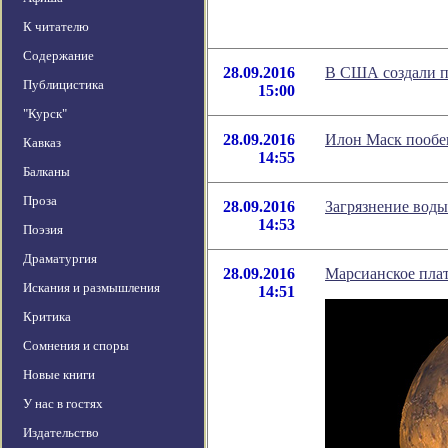
К читателю
Содержание
28.09.2016
В США создали п
Публицистика
15:00
"Курск"
28.09.2016
Илон Маск пообе
Кавказ
14:55
Балканы
Проза
28.09.2016
Загрязнение вод
14:53
Поэзия
Драматургия
28.09.2016
Марсианское пла
Искания и размышления
14:51
Критика
Сомнения и споры
Новые книги
У нас в гостях
Издательство