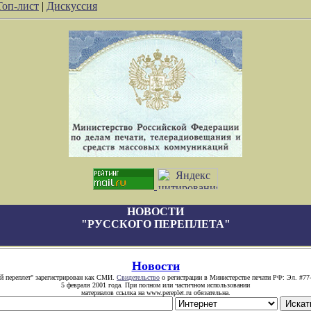
Топ-лист
|
Дискуссия
НОВОСТИ
"РУССКОГО ПЕРЕПЛЕТА"
Новости
й переплет" зарегистрирован как СМИ.
Свидетельство
о регистрации в Министерстве печати РФ: Эл. #77
5 февраля 2001 года. При полном или частичном использовании
материалов ссылка на www.pereplet.ru обязательна.