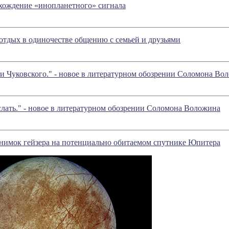
хождение «инопланетного» сигнала
тдых в одиночестве общению с семьей и друзьями
и Чуковского." - новое в литературном обозрении Соломона Во
лать." - новое в литературном обозрении Соломона Воложина
нимок гейзера на потенциально обитаемом спутнике Юпитера