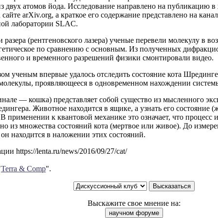
з двух атомов йода. Исследование направлено на публикацию в ж
 сайте arXiv.org, а краткое его содержание представлено на ка
ной лаборатории SLAC.
разера (рентгеновского лазера) ученые перевели молекулу в во
гетическое по сравнению с основным. Из полученных дифракци
венного и временного разрешений физики смонтировали видео.
зом ученым впервые удалось отследить состояние кота Шрединге
 молекулы, проявляющееся в одновременном нахождении системы
инале — кошка) представляет собой существо из мысленного эк
ингера. Животное находится в ящике, а узнать его состояние (
 В применении к квантовой механике это означает, что процесс 
но из множества состояний кота (мертвое или живое). До измере
он находится в наложении этих состояний.
и https://lenta.ru/news/2016/09/27/cat/
"
Terra & Comp
".
Выскажите свое мнение на: