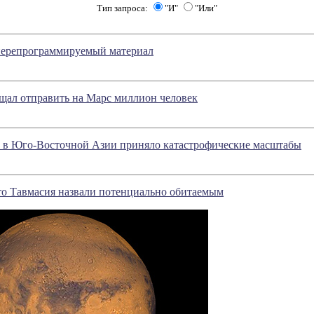
Тип запроса:
"И"
"Или"
ерепрограммируемый материал
щал отправить на Марс миллион человек
ы в Юго-Восточной Азии приняло катастрофические масштабы
то Тавмасия назвали потенциально обитаемым