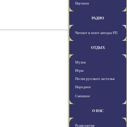
Научпоп
РАДИО
Читают и поют авторы РП
ОТДЫХ
Музеи
Игры
Песни русского застолья
Народное
Смешное
О НАС
Редколлегия