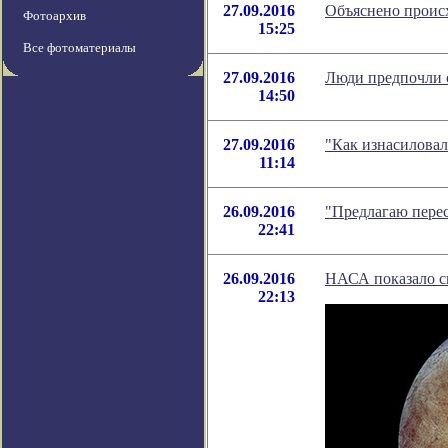
27.09.2016
Объяснено проис
Фотоархив
15:25
Все фотоматериалы
27.09.2016
Люди предпочли о
14:50
27.09.2016
"Как изнасиловал
11:14
26.09.2016
"Предлагаю перес
22:41
26.09.2016
НАСА показало с
22:13