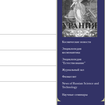
Космические новости
Энциклопедия
космонавтика
Энциклопедия
"Естествознание"
Журнальный зал
Физматлит
News of Russian Science and
Technology
Научные семинары