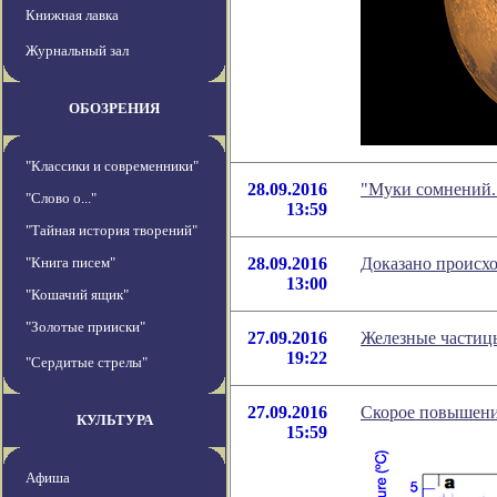
Книжная лавка
Журнальный зал
ОБОЗРЕНИЯ
"Классики и современники"
28.09.2016
"Муки сомнений.
"Слово о..."
13:59
"Тайная история творений"
"Книга писем"
28.09.2016
Доказано происхо
13:00
"Кошачий ящик"
"Золотые прииски"
27.09.2016
Железные частицы
19:22
"Сердитые стрелы"
27.09.2016
Скорое повышени
КУЛЬТУРА
15:59
Афиша