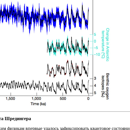
ота Шредингера
им физикам впервые удалось зафиксировать квантовое состояни