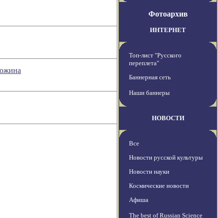
Фотоархив
ИНТЕРНЕТ
Топ-лист "Русского
переплета"
ложина
Баннерная сеть
Наши баннеры
НОВОСТИ
Все
Новости русской культуры
Новости науки
Космические новости
Афиша
The best of Russian Science