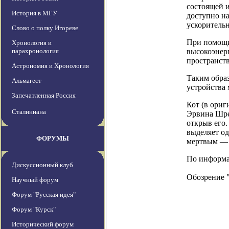
состоящей и
История в МГУ
доступно на
ускоритель
Слово о полку Игореве
При помощи 
Хронология и
парахронология
высокоэнер
пространст
Астрономия и Хронология
Таким обра
Альмагест
устройства
Запечатленная Россия
Кот (в ориг
Сталиниана
Эрвина Шред
открыв его.
выделяет од
ФОРУМЫ
мертвым — 
По информаци
Дискуссионный клуб
Обозрение 
Научный форум
Форум "Русская идея"
Форум "Курск"
Исторический форум