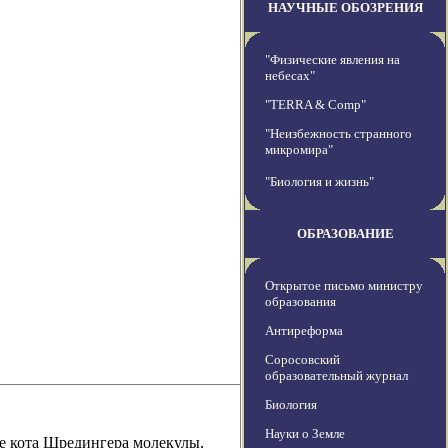
НАУЧНЫЕ ОБОЗРЕНИЯ
"Физические явления на
небесах"
"TERRA & Comp"
"Неизбежность странного
микромира"
"Биология и жизнь"
ОБРАЗОВАНИЕ
Открытое письмо министру
образования
Антиреформа
Соросовский
образовательный журнал
Биология
Науки о Земле
е кота Шредингера молекулы,