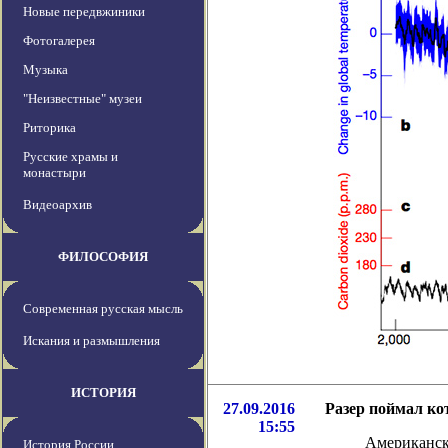
Новые передвжиники
Фотогалерея
Музыка
"Неизвестные" музеи
Риторика
Русские храмы и
монастыри
Видеоархив
ФИЛОСОФИЯ
Современная русская мысль
Искания и размышления
ИСТОРИЯ
27.09.2016
Разер поймал к
15:55
Американск
История России