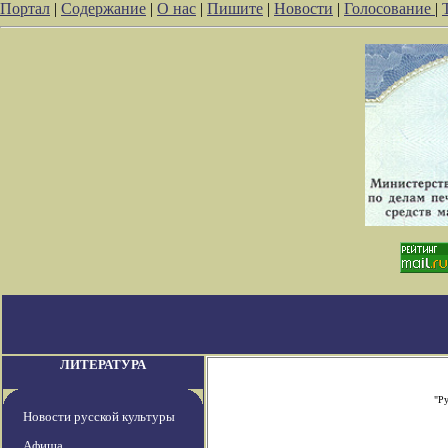
Портал
|
Содержание
|
О нас
|
Пишите
|
Новости
|
Голосование
|
ЛИТЕРАТУРА
"Р
Новости русской культуры
Афиша