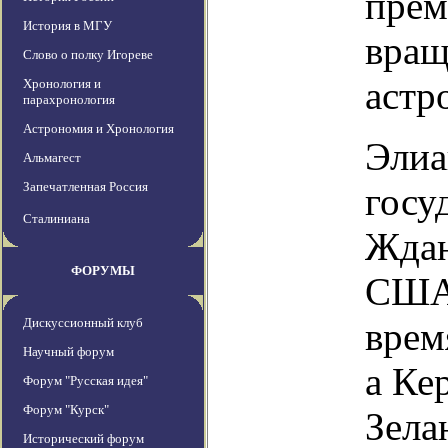
прем
История в МГУ
вращ
Слово о полку Игореве
астр
Хронология и
парахронология
Астрономия и Хронология
Элиа
Альмагест
Запечатленная Россия
госу
Сталиниана
Ждан
ФОРУМЫ
США.
Дискуссионный клуб
врем
Научный форум
а Ке
Форум "Русская идея"
Форум "Курск"
Зела
Исторический форум