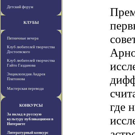
Детский форум
Прем
перв
КЛУБЫ
сове
Пятничные вечера
Клуб любителей творчества
Арно
Достоевского
Клуб любителей творчества
иссл
Гайто Газданова
Энциклопедия Андрея
дифф
Платонова
Мастерская перевода
счит
где 
КОНКУРСЫ
За вклад в русскую
иссл
культуру публикациями в
Интернете
астр
Литературный конкурс