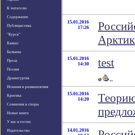
К читателю
Содержание
15.01.2016
Россий
Публицистика
17:26
"Курск"
Арктик
Кавказ
Балканы
15.01.2016
test
Проза
14:30
Поэзия
Драматургия
Искания и размышления
15.01.2016
Теорию
Критика
14:20
Сомнения и споры
предло
Новые книги
У нас в гостях
14.01.2016
Россий
Издательство