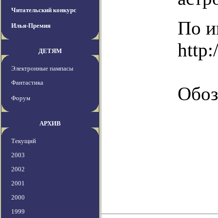
Читательский конкурс
По и
Илья-Премия
http:
ДЕТЯМ
Электронные пампасы
Фантастика
Обоз
Форум
АРХИВ
Текущий
2003
2002
2001
2000
1999