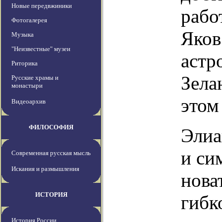
Новые передвжиники
рабо
Фотогалерея
Яков
Музыка
"Неизвестные" музеи
астр
Риторика
Зела
Русские храмы и
монастыри
этом
Видеоархив
ФИЛОСОФИЯ
Элиа
и си
Современная русская мысль
Искания и размышления
нова
ИСТОРИЯ
гибк
История России