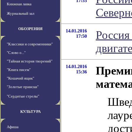
17:53
Книжная лавка
Северн
Журнальный зал
ОБОЗРЕНИЯ
14.01.2016
Россия
17:50
"Классики и современники"
двигат
"Слово о..."
"Тайная история творений"
14.01.2016
Преми
"Книга писем"
15:36
"Кошачий ящик"
матем
"Золотые прииски"
"Сердитые стрелы"
Швед
лаур
КУЛЬТУРА
дост
Афиша