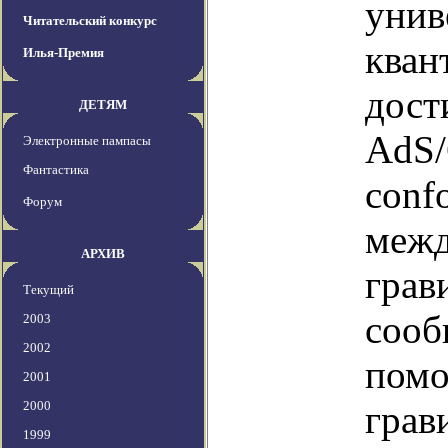
унив
Читательский конкурс
кван
Илья-Премия
дост
ДЕТЯМ
AdS/C
Электронные пампасы
Фантастика
confo
Форум
межд
АРХИВ
грав
Текущий
сооб
2003
2002
помо
2001
2000
грав
1999