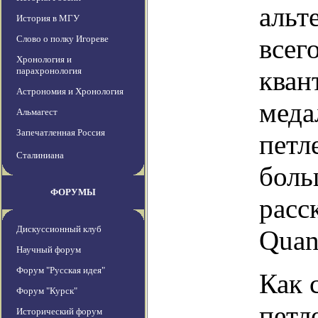
альт
История в МГУ
Слово о полку Игореве
всег
Хронология и
парахронология
кван
Астрономия и Хронология
меда
Альмагест
Запечатленная Россия
петл
Сталиниана
боль
ФОРУМЫ
расс
Дискуссионный клуб
Quan
Научный форум
Форум "Русская идея"
Как 
Форум "Курск"
петл
Исторический форум