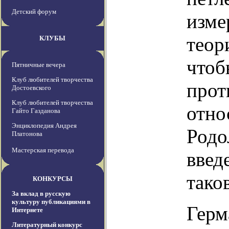
Детский форум
изме
теор
КЛУБЫ
чтоб
Пятничные вечера
Клуб любителей творчества
прот
Достоевского
Клуб любителей творчества
отно
Гайто Газданова
Энциклопедия Андрея
Родо
Платонова
Мастерская перевода
введ
тако
КОНКУРСЫ
За вклад в русскую
культуру публикациями в
Герм
Интернете
Литературный конкурс