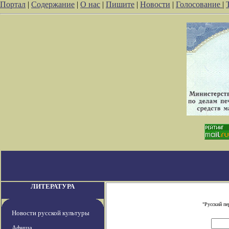
Портал
|
Содержание
|
О нас
|
Пишите
|
Новости
|
Голосование
|
ЛИТЕРАТУРА
"Русский пе
Новости русской культуры
Афиша