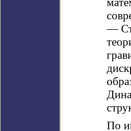
мате
совр
— Ст
теор
грав
диск
обра
Дина
стру
По и