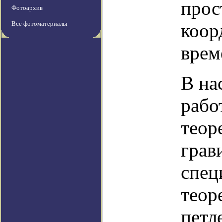
прос
Фотоархив
Все фотоматериалы
коор
врем
В на
рабо
теор
грав
спец
теор
петл