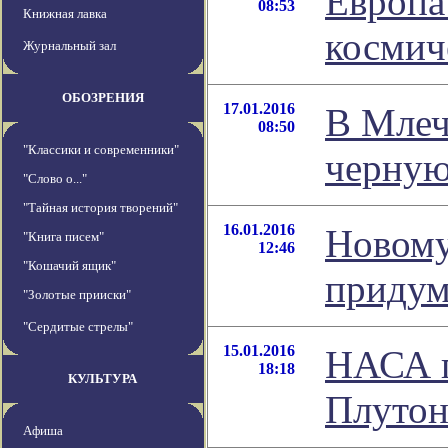
Европа
08:53
Книжная лавка
космич
Журнальный зал
ОБОЗРЕНИЯ
17.01.2016
В Млеч
08:50
"Классики и современники"
черную
"Слово о..."
"Тайная история творений"
16.01.2016
Новому
"Книга писем"
12:46
"Кошачий ящик"
придум
"Золотые прииски"
"Сердитые стрелы"
15.01.2016
НАСА п
18:18
КУЛЬТУРА
Плутон
Афиша