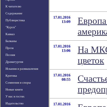
К читателю
Содержание
17.01.2016
Европа
Публицистика
13:09
"Курск"
америк
Кавказ
Балканы
17.01.2016
На МКС
Проза
13:06
Поэзия
цветок
Драматургия
Искания и размышления
17.01.2016
Счасть
Критика
08:55
Сомнения и споры
предоп
Новые книги
У нас в гостях
Издательство
17.01.2016