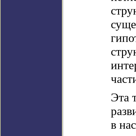
стру
суще
гипо
стру
инте
част
Эта 
разв
в на