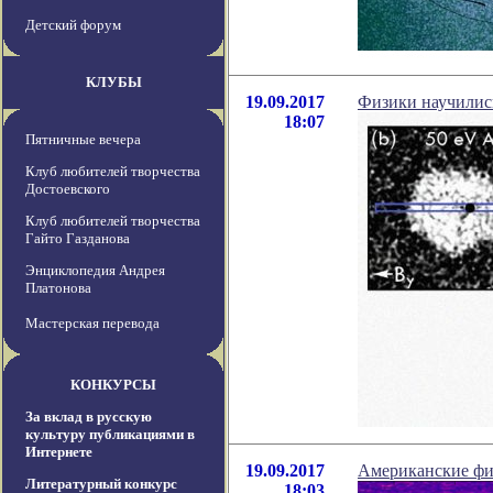
Детский форум
КЛУБЫ
19.09.2017
Физики научилис
18:07
Пятничные вечера
Клуб любителей творчества
Достоевского
Клуб любителей творчества
Гайто Газданова
Энциклопедия Андрея
Платонова
Мастерская перевода
КОНКУРСЫ
За вклад в русскую
культуру публикациями в
Интернете
19.09.2017
Американские фи
Литературный конкурс
18:03