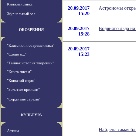
Книжная лавка
20.09.2017
Астрономы откры
15:29
Журнальный зал
20.09.2017
Водяного льда на
ОБОЗРЕНИЯ
15:28
"Классики и современники"
20.09.2017
15:23
"Слово о..."
"Тайная история творений"
"Книга писем"
"Кошачий ящик"
"Золотые прииски"
"Сердитые стрелы"
КУЛЬТУРА
Найдена самая бл
Афиша