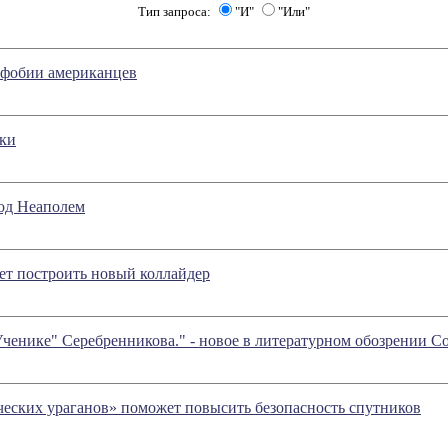
Тип запроса:
"И"
"Или"
 фобии американцев
ки
од Неаполем
ет построить новый коллайдер
ченике" Серебренникова." - новое в литературном обозрении 
еских ураганов» поможет повысить безопасность спутников