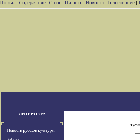
Портал
|
Содержание
|
О нас
|
Пишите
|
Новости
|
Голосование
|
ЛИТЕРАТУРА
"Русски
Новости русской культуры
Афиша