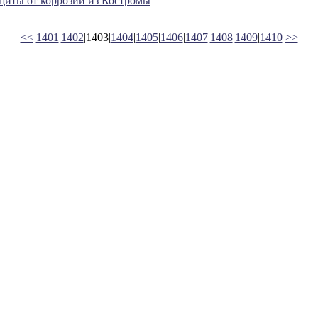
щиты от коррозии из Костромы
<<
1401
|
1402
|1403|
1404
|
1405
|
1406
|
1407
|
1408
|
1409
|
1410
>>