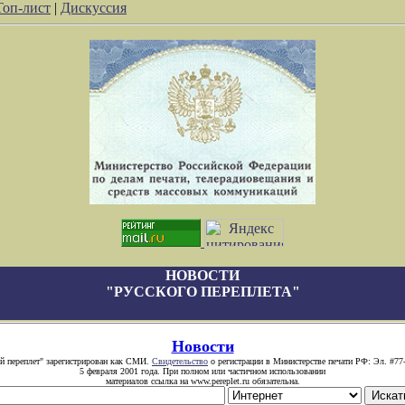
Топ-лист
|
Дискуссия
НОВОСТИ
"РУССКОГО ПЕРЕПЛЕТА"
Новости
й переплет" зарегистрирован как СМИ.
Свидетельство
о регистрации в Министерстве печати РФ: Эл. #77
5 февраля 2001 года. При полном или частичном использовании
материалов ссылка на www.pereplet.ru обязательна.