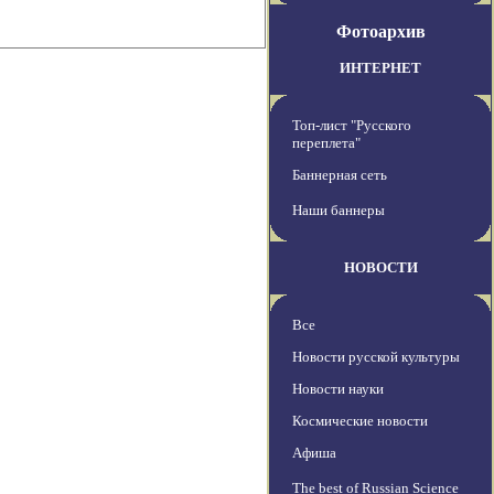
Фотоархив
ИНТЕРНЕТ
Топ-лист "Русского
переплета"
Баннерная сеть
Наши баннеры
НОВОСТИ
Все
Новости русской культуры
Новости науки
Космические новости
Афиша
The best of Russian Science