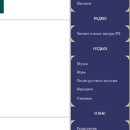
Научпоп
РАДИО
Читают и поют авторы РП
ОТДЫХ
Музеи
Игры
Песни русского застолья
Народное
Смешное
О НАС
Редколлегия