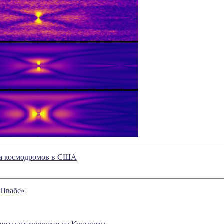
ва космодромов в США
«Швабе»