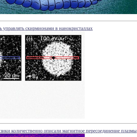
ь управлять скирмионами в нанокристаллах
зики количественно описали магнитное пересоединение плазмы