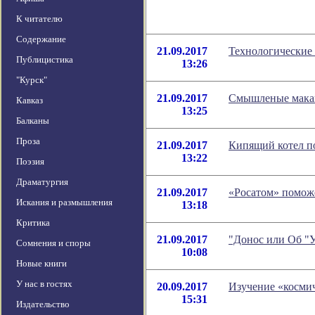
К читателю
Содержание
21.09.2017
Технологические
Публицистика
13:26
"Курск"
21.09.2017
Смышленые мака
Кавказ
13:25
Балканы
Проза
21.09.2017
Кипящий котел п
13:22
Поэзия
Драматургия
21.09.2017
«Росатом» помож
Искания и размышления
13:18
Критика
21.09.2017
"Донос или Об "У
Сомнения и споры
10:08
Новые книги
У нас в гостях
20.09.2017
Изучение «космич
15:31
Издательство