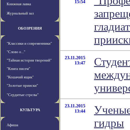
"Профе
15:54
Книжная лавка
запреще
Журнальный зал
гладиат
ОБОЗРЕНИЯ
прииск
"Классики и современники"
"Слово о..."
23.11.2015
Студен
"Тайная история творений"
13:47
"Книга писем"
междун
"Кошачий ящик"
универ
"Золотые прииски"
"Сердитые стрелы"
23.11.2015
Ученые
КУЛЬТУРА
13:44
гидры
Афиша