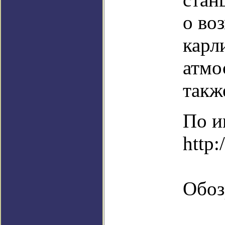
о во
карл
атмо
такж
По и
http:
Обоз