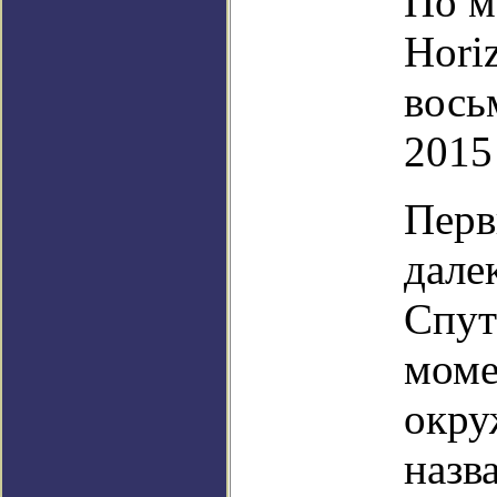
По м
Hori
вось
2015
Перв
дале
Спут
моме
окру
назв