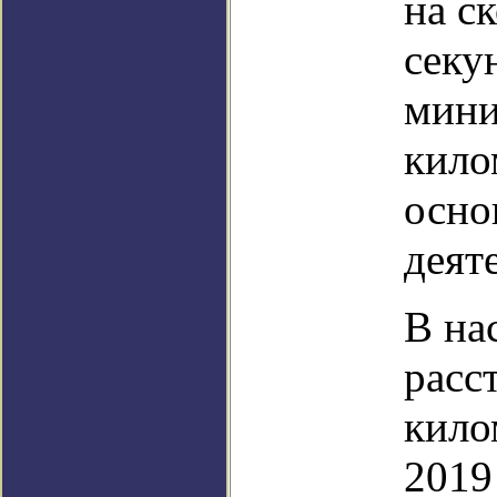
на с
секу
мини
кило
осно
деят
В на
расс
кило
2019