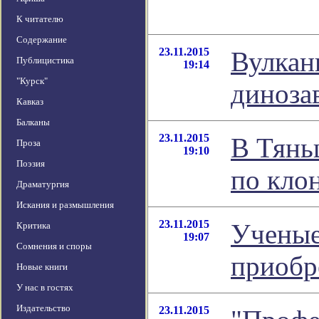
К читателю
Содержание
23.11.2015
Вулкан
Публицистика
19:14
"Курск"
диноза
Кавказ
Балканы
23.11.2015
В Тянь
Проза
19:10
Поэзия
по кло
Драматургия
Искания и размышления
23.11.2015
Ученые
Критика
19:07
Сомнения и споры
приобр
Новые книги
У нас в гостях
Издательство
23.11.2015