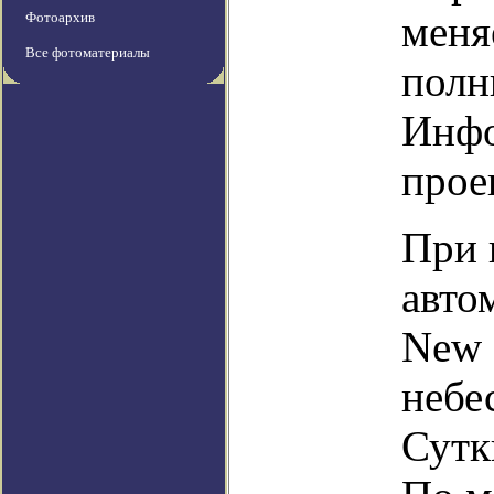
меня
Фотоархив
Все фотоматериалы
полн
Инфо
прое
При 
авто
New 
небе
Сутк