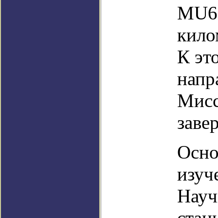
MU69
кило
К эт
напр
Мисс
заве
Осно
изуч
Науч
стан