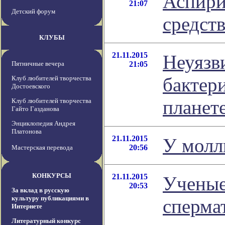
Аспири
21:07
Детский форум
средст
КЛУБЫ
21.11.2015
Неуязв
Пятничные вечера
21:05
бактер
Клуб любителей творчества
Достоевского
планет
Клуб любителей творчества
Гайто Газданова
Энциклопедия Андрея
Платонова
21.11.2015
У молл
20:56
Мастерская перевода
КОНКУРСЫ
21.11.2015
Ученые
20:53
За вклад в русскую
культуру публикациями в
сперма
Интернете
Литературный конкурс