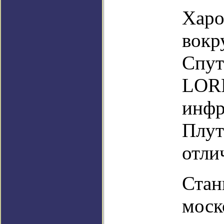
Харо
вокр
Спут
LORR
инфр
Плут
отли
Стан
моск