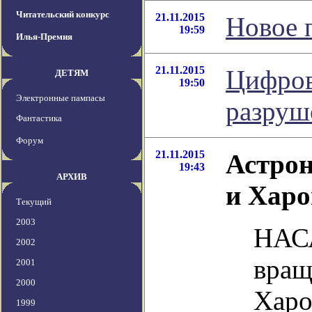
Читательский конкурс
21.11.2015
Новое 
19:59
Илья-Премия
21.11.2015
Цифров
ДЕТЯМ
19:50
Электронные пампасы
разруш
Фантастика
Форум
21.11.2015
Астрон
19:43
АРХИВ
и Харо
Текущий
2003
НАСА
2002
вращ
2001
2000
Харо
1999