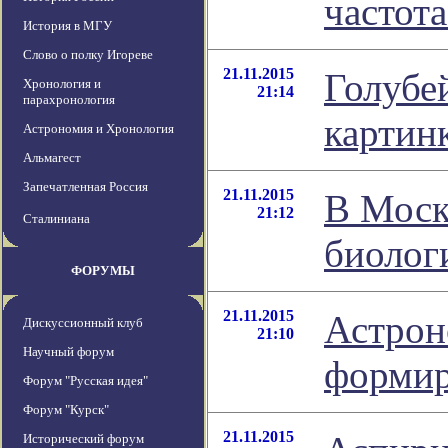
частота
История в МГУ
Слово о полку Игореве
21.11.2015
Голубе
Хронология и
21:14
парахронология
картин
Астрономия и Хронология
Альмагест
Запечатленная Россия
21.11.2015
В Моск
21:12
Сталиниана
биолог
ФОРУМЫ
21.11.2015
Астрон
Дискуссионный клуб
21:10
Научный форум
формир
Форум "Русская идея"
Форум "Курск"
21.11.2015
Исторический форум