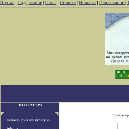
Портал
|
Содержание
|
О нас
|
Пишите
|
Новости
|
Голосование
|
ЛИТЕРАТУРА
"Русский пер
Новости русской культуры
Афиша