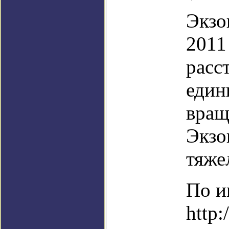
Экзо
2011
расс
един
вращ
Экзо
тяже
По и
http: