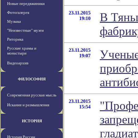
Новые передвжиники
Фотогалерея
23.11.2015
В Тянь
19:10
Музыка
фабрик
"Неизвестные" музеи
Риторика
Русские храмы и
23.11.2015
Ученые
монастыри
19:07
Видеоархив
приобр
антиби
ФИЛОСОФИЯ
Современная русская мысль
23.11.2015
"Профе
Искания и размышления
15:54
запреще
ИСТОРИЯ
гладиат
История России