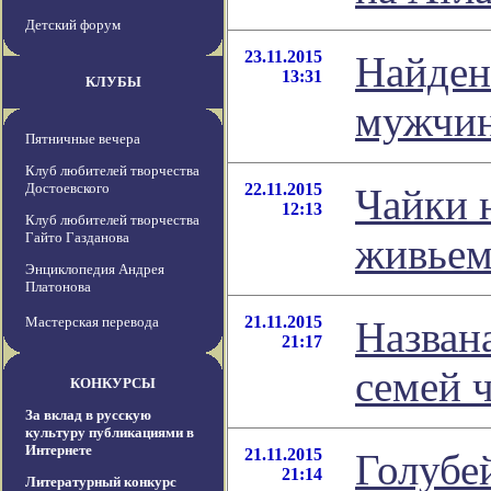
Детский форум
23.11.2015
Найден
13:31
КЛУБЫ
мужчи
Пятничные вечера
Клуб любителей творчества
Достоевского
22.11.2015
Чайки 
12:13
Клуб любителей творчества
Гайто Газданова
живье
Энциклопедия Андрея
Платонова
21.11.2015
Мастерская перевода
Назван
21:17
семей ч
КОНКУРСЫ
За вклад в русскую
культуру публикациями в
Интернете
21.11.2015
Голубе
21:14
Литературный конкурс