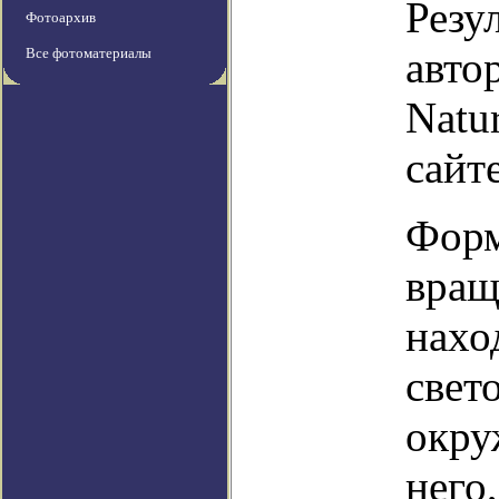
Резу
Фотоархив
авто
Все фотоматериалы
Natu
сайт
Форм
вращ
нахо
свет
окру
него