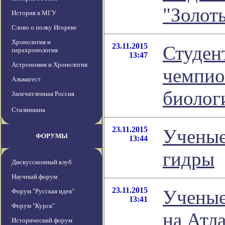
"Золот
История в МГУ
Слово о полку Игореве
Хронология и
23.11.2015
Студен
парахронология
13:47
Астрономия и Хронология
чемпио
Альмагест
биолог
Запечатленная Россия
Сталиниана
23.11.2015
Ученые
ФОРУМЫ
13:44
гидры
Дискуссионный клуб
Научный форум
23.11.2015
Ученые
Форум "Русская идея"
13:41
Форум "Курск"
на Атл
Исторический форум