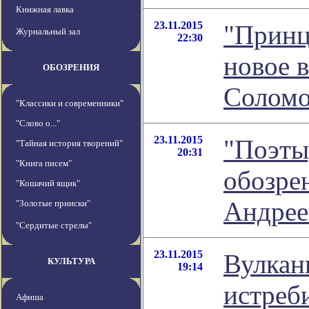
Книжная лавка
23.11.2015
"Принц
Журнальный зал
22:30
новое 
ОБОЗРЕНИЯ
Соломо
"Классики и современники"
"Слово о..."
23.11.2015
"Поэты
"Тайная история творений"
20:31
"Книга писем"
обозре
"Кошачий ящик"
Андрее
"Золотые прииски"
"Сердитые стрелы"
23.11.2015
Вулкан
КУЛЬТУРА
19:14
истреб
Афиша