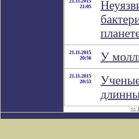
21.11.2015
Неуязв
21:05
бактер
планет
21.11.2015
У молл
20:56
21.11.2015
Ученые
20:53
длинны
<<