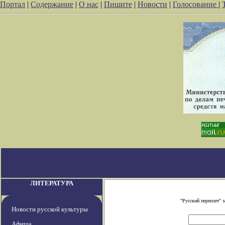
Портал
|
Содержание
|
О нас
|
Пишите
|
Новости
|
Голосование
|
ЛИТЕРАТУРА
"Русский переплет" 
Новости русской культуры
Афиша