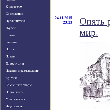
К читателю
Содержание
24.11.2015
Опять р
Публицистика
23:23
"Курск"
мир.
Кавказ
Балканы
Проза
Поэзия
Драматургия
Искания и размышления
Критика
Сомнения и споры
Новые книги
У нас в гостях
Издательство