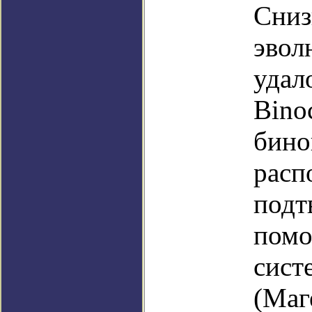
Сниз
эвол
удал
Bino
бино
расп
подт
помо
сист
(Маг