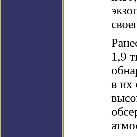
экзо
свое
Ране
1,9 
обна
в их
высо
обсе
атмо