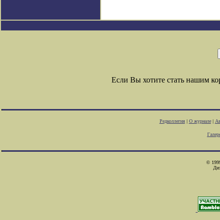
Если Вы хотите стать нашим к
Редколлегия
|
О журнале
|
Ав
Галер
© 1999
Ди