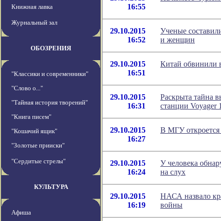
16:55
Книжная лавка
Журнальный зал
29.10.2015
Ученые составили
16:52
и женщин
ОБОЗРЕНИЯ
29.10.2015
Китай обвинили 
16:51
"Классики и современники"
"Слово о..."
29.10.2015
Раскрыта тайна 
"Тайная история творений"
16:31
станции Voyager 
"Книга писем"
29.10.2015
В МГУ откроется
"Кошачий ящик"
16:27
"Золотые прииски"
"Сердитые стрелы"
29.10.2015
У человека обнар
16:24
на слух
КУЛЬТУРА
29.10.2015
НАСА назвало кра
16:19
войны
Афиша