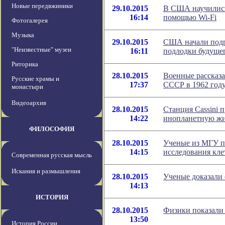
Новые передвжиники
29.10.2015
В США научились 
16:14
помощью Wi-Fi
Фотогалерея
Музыка
29.10.2015
США начали подг
"Неизвестные" музеи
16:11
подлодки будуще
Риторика
28.10.2015
Военные рассказа
Русские храмы и
17:37
СССР в 1962 год
монастыри
Видеоархив
28.10.2015
Станция Cassini 
14:22
инопланетную ж
ФИЛОСОФИЯ
28.10.2015
Ученые из МГУ п
14:15
исследования кле
Современная русская мысль
Искания и размышления
28.10.2015
Ученые доказали
14:13
ИСТОРИЯ
28.10.2015
Физики показали
13:50
История России