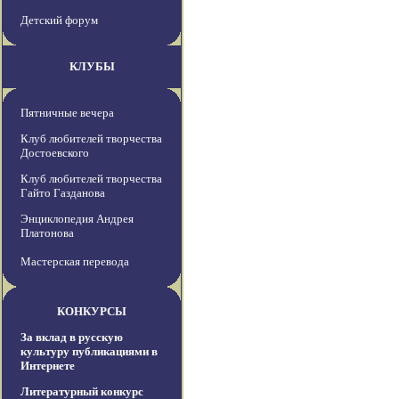
Детский форум
КЛУБЫ
Пятничные вечера
Клуб любителей творчества
Достоевского
Клуб любителей творчества
Гайто Газданова
Энциклопедия Андрея
Платонова
Мастерская перевода
КОНКУРСЫ
За вклад в русскую
культуру публикациями в
Интернете
Литературный конкурс