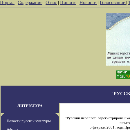
Портал
|
Содержание
|
О нас
|
Пишите
|
Новости
|
Голосование
|
"РУССК
ЛИТЕРАТУРА
"Русский переплет" зарегистрирован 
Новости русской культуры
печати
5 февраля 2001 года. П
Афиша