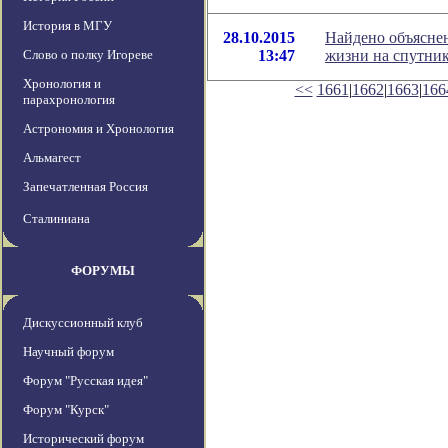
История в МГУ
28.10.2015
Найдено объясне
Слово о полку Игореве
13:47
жизни на спутни
Хронология и
<<
1661
|
1662
|
1663
|
166
парахронология
Астрономия и Хронология
Альмагест
Запечатленная Россия
Сталиниана
ФОРУМЫ
Дискуссионный клуб
Научный форум
Форум "Русская идея"
Форум "Курск"
Исторический форум