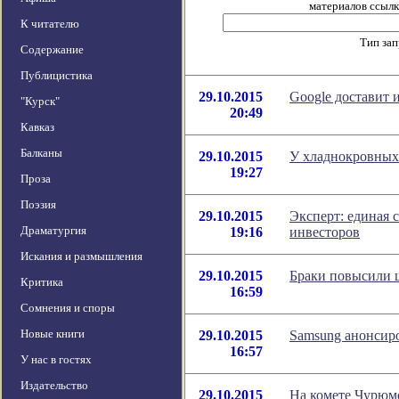
материалов ссылка
К читателю
Тип за
Содержание
Публицистика
29.10.2015
Google доставит
"Курск"
20:49
Кавказ
Балканы
29.10.2015
У хладнокровных
19:27
Проза
Поэзия
29.10.2015
Эксперт: единая 
Драматургия
19:16
инвесторов
Искания и размышления
29.10.2015
Браки повыcили 
Критика
16:59
Сомнения и споры
Новые книги
29.10.2015
Samsung анонсир
16:57
У нас в гостях
Издательство
29.10.2015
На комете Чурюм