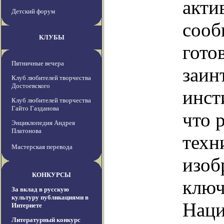
акти
Детский форум
сооб
КЛУБЫ
гото
Пятничные вечера
заин
Клуб любителей творчества
Достоевского
инст
Клуб любителей творчества
Гайто Газданова
что 
Энциклопедия Андрея
Платонова
техн
Мастерская перевода
изоб
КОНКУРСЫ
ключ
За вклад в русскую
культуру публикациями в
Наци
Интернете
Литературный конкурс