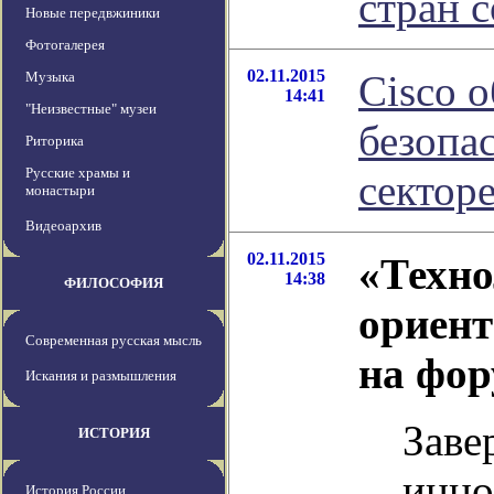
стран 
Новые передвжиники
Фотогалерея
02.11.2015
Cisco 
Музыка
14:41
"Неизвестные" музеи
безопа
Риторика
Русские храмы и
сектор
монастыри
Видеоархив
02.11.2015
«Техн
14:38
ФИЛОСОФИЯ
ориент
Современная русская мысль
на фо
Искания и размышления
Заве
ИСТОРИЯ
инно
История России