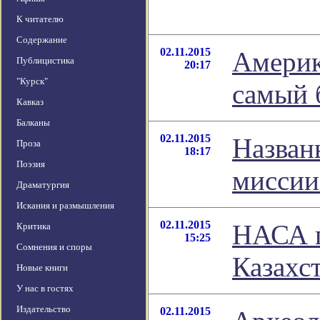
К читателю
Содержание
02.11.2015
Америк
Публицистика
20:17
"Курск"
самый 
Кавказ
Балканы
02.11.2015
Назван
Проза
18:17
Поэзия
миссии
Драматургия
Искания и размышления
02.11.2015
НАСА п
Критика
15:25
Сомнения и споры
Казахс
Новые книги
У нас в гостях
Издательство
02.11.2015