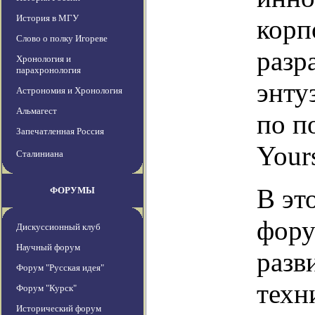
История в МГУ
корп
Слово о полку Игореве
разр
Хронология и
парахронология
энту
Астрономия и Хронология
Альмагест
по п
Запечатленная Россия
Your
Сталиниана
В эт
ФОРУМЫ
фору
Дискуссионный клуб
Научный форум
разв
Форум "Русская идея"
техн
Форум "Курск"
Исторический форум