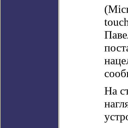
(Mic
touc
Паве
пост
наце
сооб
На с
нагл
устр