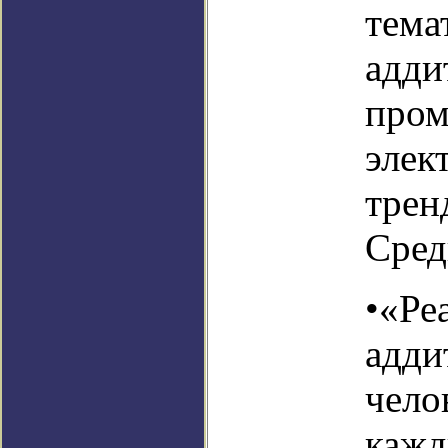
тема
адди
пром
элек
трен
Сред
•«Ре
адди
чело
кажд