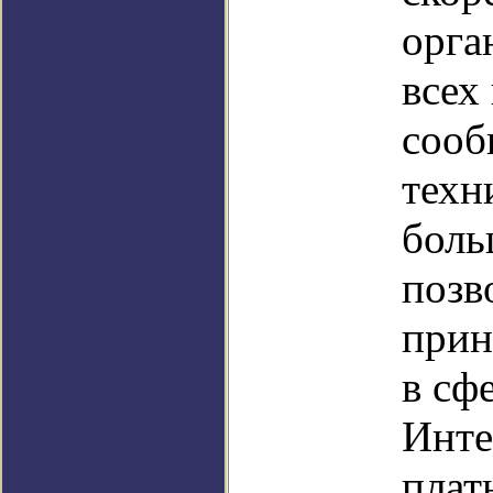
орга
всех
сооб
техн
боль
позв
прин
в сф
Инте
плат