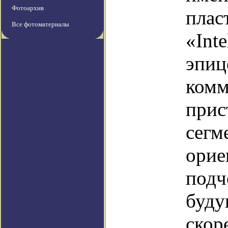
Фотоархив
плас
Все фотоматериалы
«Int
эпиц
комм
прис
сегм
орие
подч
буду
скор