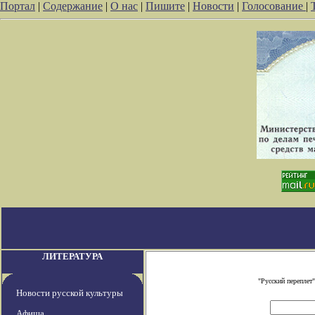
Портал
|
Содержание
|
О нас
|
Пишите
|
Новости
|
Голосование
|
ЛИТЕРАТУРА
"Русский переплет
Новости русской культуры
Афиша