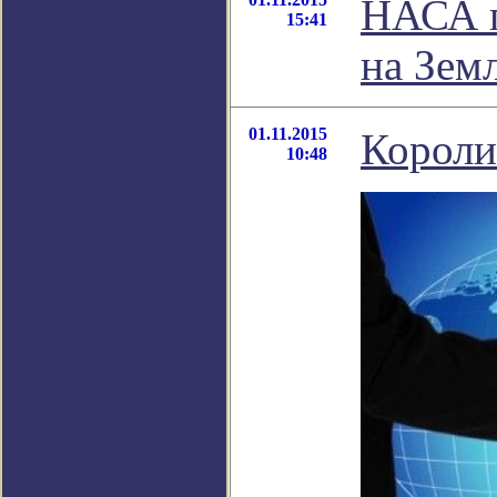
НАСА п
15:41
на Зем
01.11.2015
Короли
10:48