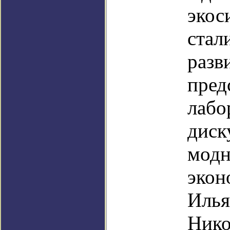
экос
стал
разв
пред
лабо
диск
модн
экон
Илья
Нико