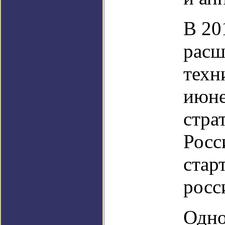
В 20
расш
техн
июне
стра
Росс
стар
росс
Одно