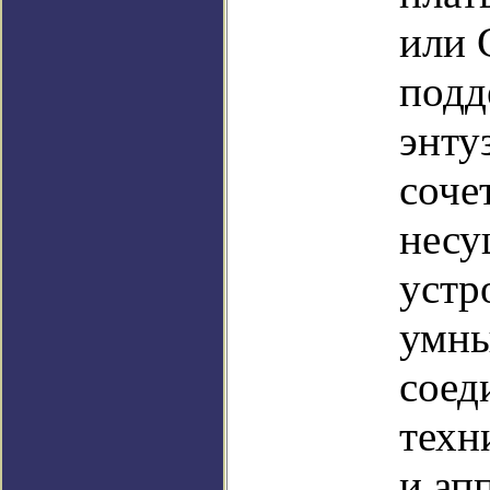
или 
подд
энту
соче
несу
устр
умны
соед
техн
и ап