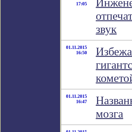
Инжене
17:05
отпечат
звук
01.11.2015
Избежа
16:50
гигант
комето
01.11.2015
Назван
16:47
мозга
01.11.2015