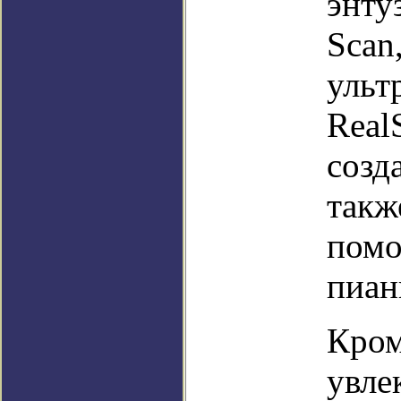
энту
Scan
ульт
Real
созд
такж
помо
пиан
Кром
увле