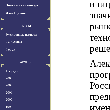
иниц
Читательский конкурс
знач
Илья-Премия
рынк
ДЕТЯМ
техн
Электронные пампасы
Фантастика
реше
Форум
Алек
АРХИВ
прог
Текущий
2003
Росс
2002
2001
пред
2000
имен
1999