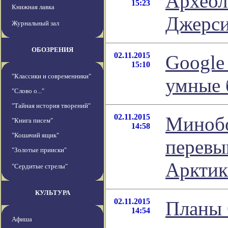
Археол
15:23
Книжная лавка
Джерси
Журнальный зал
ОБОЗРЕНИЯ
02.11.2015
Google
15:10
"Классики и современники"
умные 
"Слово о..."
"Тайная история творений"
02.11.2015
Миноб
"Книга писем"
14:58
"Кошачий ящик"
перевы
"Золотые прииски"
Арктик
"Сердитые стрелы"
КУЛЬТУРА
02.11.2015
Планы 
14:54
Афиша