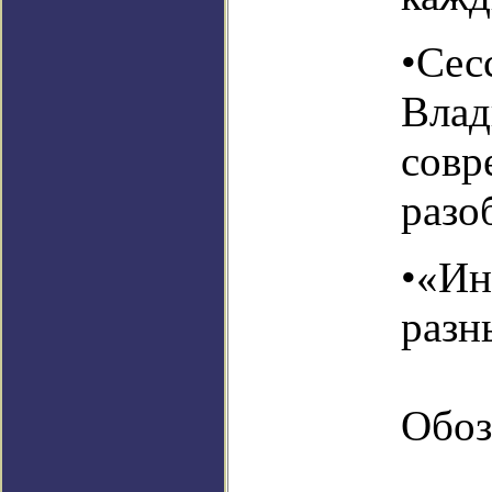
•Сес
Влад
совр
разо
•«Ин
разн
Обоз