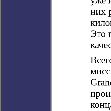
уже 
них 
кило
Это 
каче
Всег
мисс
Gran
прои
конц