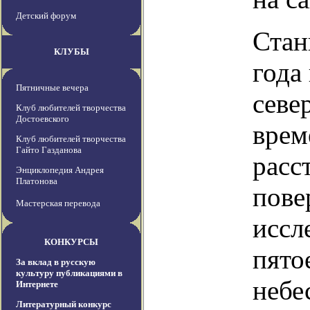
Детский форум
Стан
КЛУБЫ
года
Пятничные вечера
севе
Клуб любителей творчества
Достоевского
врем
Клуб любителей творчества
Гайто Газданова
расс
Энциклопедия Андрея
Платонова
пове
Мастерская перевода
иссл
КОНКУРСЫ
пято
За вклад в русскую
культуру публикациями в
небе
Интернете
Литературный конкурс