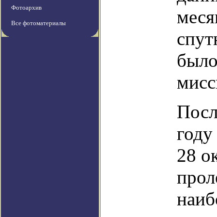
Фотоархив
меся
Все фотоматериалы
спут
было
мисс
Посл
году
28 о
прол
наиб