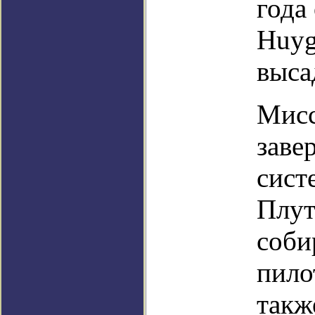
года
Huyg
выса
Мисс
заве
сист
Плут
соби
пило
такж