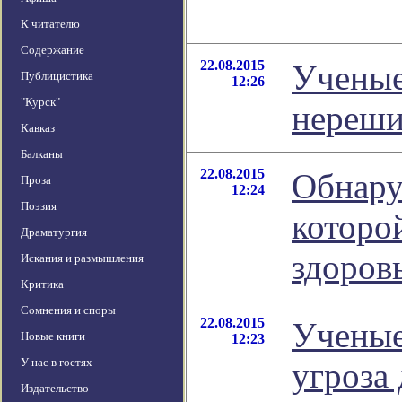
К читателю
Содержание
22.08.2015
Ученые
Публицистика
12:26
"Курск"
нереши
Кавказ
Балканы
22.08.2015
Обнару
Проза
12:24
Поэзия
которо
Драматургия
здоров
Искания и размышления
Критика
Сомнения и споры
22.08.2015
Ученые
Новые книги
12:23
У нас в гостях
угроза 
Издательство