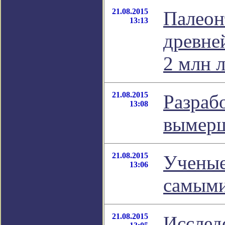
21.08.2015
Палеон
13:13
древне
2 млн л
21.08.2015
Разраб
13:08
вымер
21.08.2015
Ученые
13:06
самыми
21.08.2015
Исслед