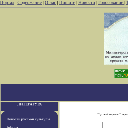
Портал
|
Содержание
|
О нас
|
Пишите
|
Новости
|
Голосование
|
ЛИТЕРАТУРА
"Русский переплет" зар
Новости русской культуры
Афиша