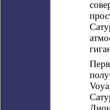
сове
прос
Сату
атмо
гига
Перв
полу
Voya
Сату
Дион