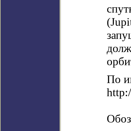
спут
(Jupi
запу
долж
орби
По и
http:
Обоз