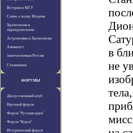
История в МГУ
посл
Слово о полку Игореве
Дион
Хронология и
парахронология
Сату
Астрономия и Хронология
Альмагест
в бл
Запечатленная Россия
не у
Сталиниана
изоб
ФОРУМЫ
тела,
Дискуссионный клуб
приб
Научный форум
Форум "Русская идея"
мисс
Форум "Курск"
на с
Исторический форум