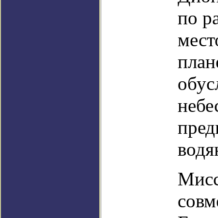
по р
мест
план
обус
небе
пред
водя
Мисс
совм