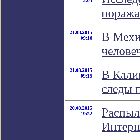
13:05
поража
21.08.2015
В Мехи
09:16
челове
21.08.2015
В Кали
09:15
следы 
20.08.2015
Распыл
19:52
Интерн