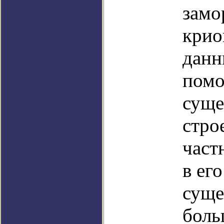
замо
крио
данн
помо
суще
стро
част
в ег
суще
боль