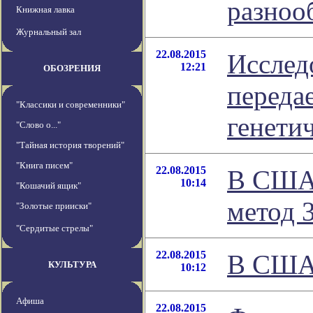
разноо
Книжная лавка
Журнальный зал
22.08.2015
Исслед
12:21
ОБОЗРЕНИЯ
передае
"Классики и современники"
генети
"Слово о..."
"Тайная история творений"
"Книга писем"
22.08.2015
В США 
10:14
"Кошачий ящик"
метод 
"Золотые прииски"
"Сердитые стрелы"
22.08.2015
В США 
КУЛЬТУРА
10:12
Афиша
22.08.2015