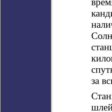
врем
канд
нали
Солн
стан
кило
спут
за в
Стан
шлей