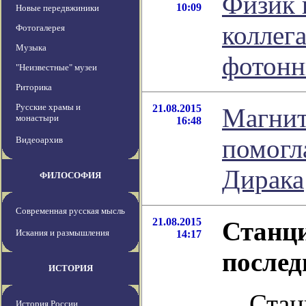
Физик 
10:09
Новые передвжиники
коллег
Фотогалерея
Музыка
фотонн
"Неизвестные" музеи
Риторика
Русские храмы и
21.08.2015
Магнит
монастыри
16:48
помогл
Видеоархив
Дирака
ФИЛОСОФИЯ
Современная русская мысль
21.08.2015
Станци
Искания и размышления
14:17
послед
ИСТОРИЯ
Стан
История России