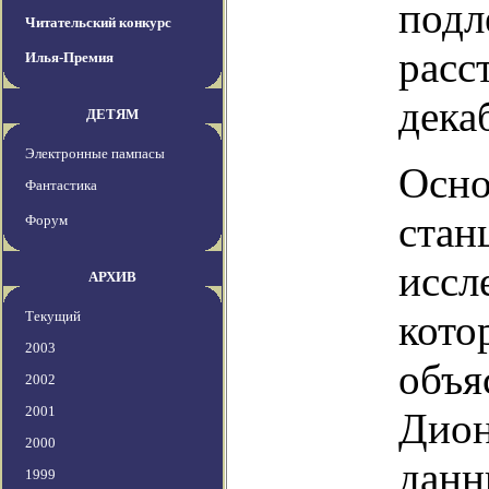
подл
Читательский конкурс
расс
Илья-Премия
дека
ДЕТЯМ
Электронные пампасы
Осно
Фантастика
стан
Форум
иссл
АРХИВ
кото
Текущий
2003
объя
2002
2001
Дион
2000
данн
1999