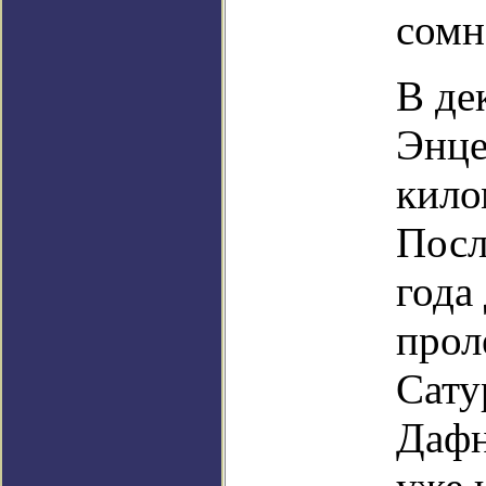
сомн
В де
Энце
кило
Посл
года
прол
Сату
Дафн