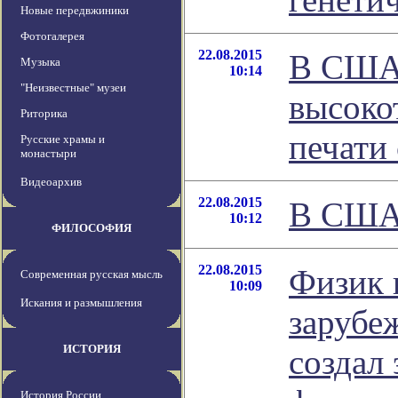
Новые передвжиники
Фотогалерея
22.08.2015
В США 
Музыка
10:14
"Неизвестные" музеи
высоко
Риторика
печати 
Русские храмы и
монастыри
Видеоархив
22.08.2015
В США 
10:12
ФИЛОСОФИЯ
22.08.2015
Физик 
Современная русская мысль
10:09
Искания и размышления
зарубе
ИСТОРИЯ
создал 
История России