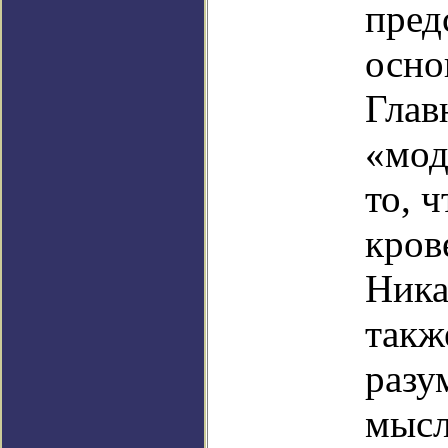
пред
осно
Глав
«мод
то, ч
кров
Ника
такж
разу
мысл