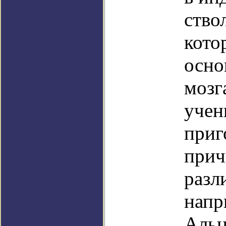
ство
кото
осно
мозг
учен
приг
прич
разл
напр
Альц