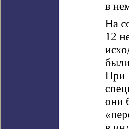
в не
На с
12 не
исхо
были
При
спец
они 
«пер
в ин