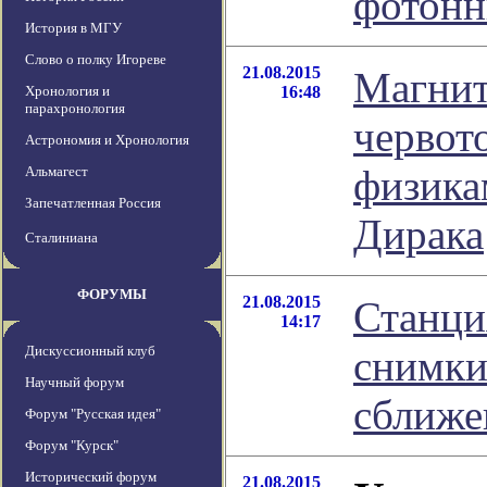
фотонн
История в МГУ
Слово о полку Игореве
21.08.2015
Магнит
Хронология и
16:48
парахронология
червот
Астрономия и Хронология
физика
Альмагест
Запечатленная Россия
Дирака
Сталиниана
ФОРУМЫ
21.08.2015
Станция
14:17
Дискуссионный клуб
снимки
Научный форум
сближе
Форум "Русская идея"
Форум "Курск"
Исторический форум
21.08.2015