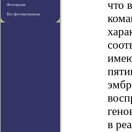
что 
Фотоархив
Все фотоматериалы
кома
хара
соот
имею
пяти
эмбр
восп
гено
в ре