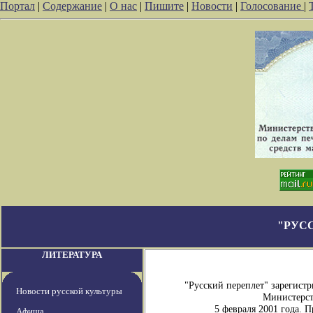
Портал
|
Содержание
|
О нас
|
Пишите
|
Новости
|
Голосование
|
"РУС
ЛИТЕРАТУРА
"Русский переплет" зарегист
Новости русской культуры
Министерст
5 февраля 2001 года. 
Афиша