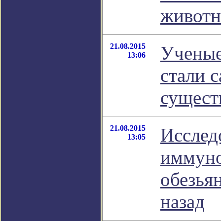
живот
21.08.2015
Ученые
13:06
стали 
сущест
21.08.2015
Исслед
13:05
иммуно
обезья
назад