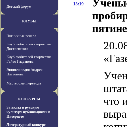
Учены
13:19
Детский форум
пробир
КЛУБЫ
пятине
Пятничные вечера
20.08
Клуб любителей творчества
Достоевского
«Газ
Клуб любителей творчества
Гайто Газданова
Энциклопедия Андрея
Учен
Платонова
Мастерская перевода
штат
что 
КОНКУРСЫ
За вклад в русскую
выра
культуру публикациями в
Интернете
копи
Литературный конкурс