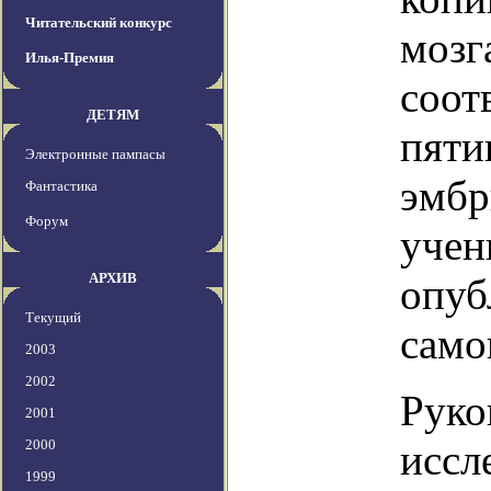
Читательский конкурс
мозг
Илья-Премия
соот
ДЕТЯМ
пяти
Электронные пампасы
эмбр
Фантастика
Форум
учен
АРХИВ
опуб
Текущий
само
2003
2002
Руко
2001
2000
иссл
1999