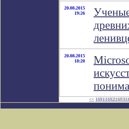
20.08.2015
Ученые
19:26
древни
ленивц
20.08.2015
Microso
18:20
искусс
понима
<<
1691
|
1692
|
1693
|
1