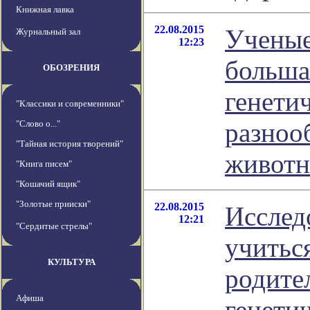
Книжная лавка
22.08.2015
Ученые
Журнальный зал
12:23
больша
ОБОЗРЕНИЯ
генети
"Классики и современники"
разноо
"Слово о..."
"Тайная история творений"
живот
"Книга писем"
"Кошачий ящик"
"Золотые прииски"
22.08.2015
Исслед
12:21
"Сердитые стрелы"
учиться
КУЛЬТУРА
родите
Афиша
генети