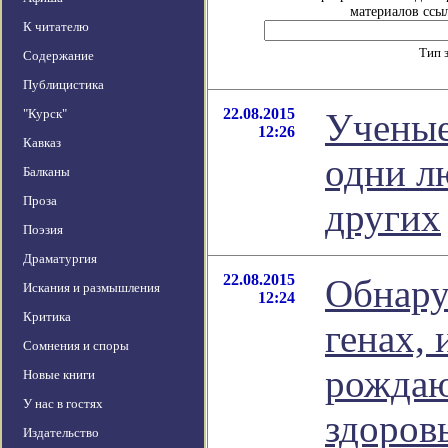
материалов ссыл
К читателю
Тип 
Содержание
Публицистика
22.08.2015
"Курск"
Ученые
12:26
Кавказ
одни л
Балканы
Проза
других
Поэзия
Драматургия
22.08.2015
Обнару
Искания и размышления
12:24
Критика
генах, 
Сомнения и споры
рождаю
Новые книги
У нас в гостях
здоров
Издательство