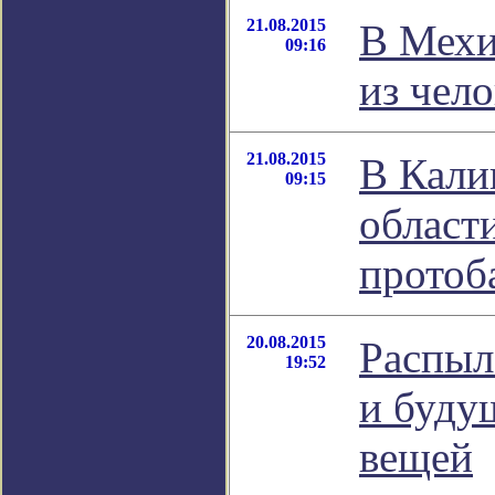
21.08.2015
В Мехи
09:16
из чел
21.08.2015
В Кали
09:15
област
протоб
20.08.2015
Распыл
19:52
и буду
вещей