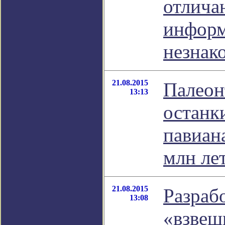
отлича
информ
незнак
21.08.2015
Палеон
13:13
останк
павиан
млн ле
21.08.2015
Разраб
13:08
«взвеш