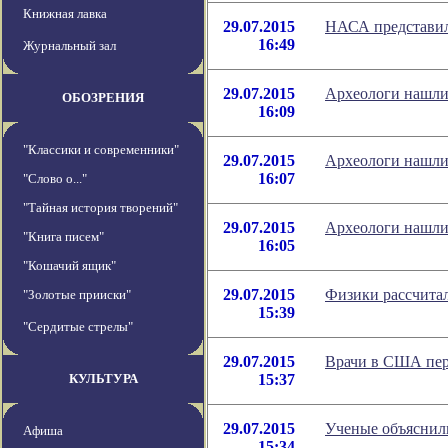
Книжная лавка
29.07.2015
НАСА представил
16:49
Журнальный зал
29.07.2015
Археологи нашли 
ОБОЗРЕНИЯ
16:09
"Классики и современники"
29.07.2015
Археологи нашли 
16:07
"Слово о..."
"Тайная история творений"
29.07.2015
Археологи нашли 
"Книга писем"
16:05
"Кошачий ящик"
29.07.2015
Физики рассчитал
"Золотые прииски"
15:39
"Сердитые стрелы"
29.07.2015
Врачи в США пер
КУЛЬТУРА
15:37
29.07.2015
Ученые объяснил
Афиша
15:34