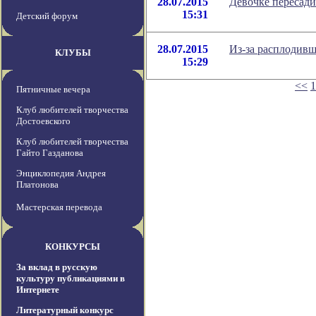
28.07.2015
Девочке пересад
15:31
Детский форум
28.07.2015
Из-за расплодивш
КЛУБЫ
15:29
<<
1
Пятничные вечера
Клуб любителей творчества
Достоевского
Клуб любителей творчества
Гайто Газданова
Энциклопедия Андрея
Платонова
Мастерская перевода
КОНКУРСЫ
За вклад в русскую
культуру публикациями в
Интернете
Литературный конкурс