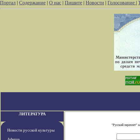
Портал
|
Содержание
|
О нас
|
Пишите
|
Новости
|
Голосование
|
ЛИТЕРАТУРА
"Русский переплет" 
Новости русской культуры
Афиша