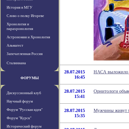
История в МГУ
Слово о полку Игореве
Хронология и
парахронология
Астрономия и Хронология
Альмагест
Запечатленная Россия
Сталиниана
28.07.2015
НАСА выложило в
16:45
ФОРУМЫ
28.07.2015
Орнитологи объя
Дискуссионный клуб
15:41
Научный форум
Форум "Русская идея"
28.07.2015
Мужчины живут м
15:35
Форум "Курск"
Исторический форум