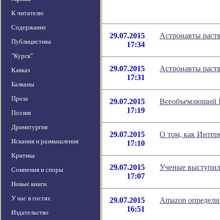
К читателю
Содержание
29.07.2015
Астронавты раст
Публицистика
17:34
"Курск"
29.07.2015
Астронавты раст
Кавказ
17:31
Балканы
Проза
29.07.2015
Всеобъемлющий И
17:19
Поэзия
Драматургия
29.07.2015
О том, как Инте
Искания и размышления
17:10
Критика
29.07.2015
Ученые выступил
Сомнения и споры
17:07
Новые книги
У нас в гостях
29.07.2015
Amazon определи
16:51
Издательство