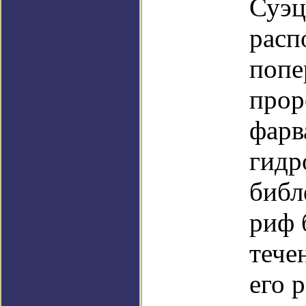
Суэц
расп
попе
прор
фарв
гидр
библ
риф 
тече
его 