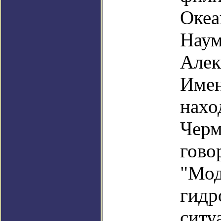
Океа
Наум
Алек
Имен
нахо
Черм
гово
"Мод
гидр
ситу