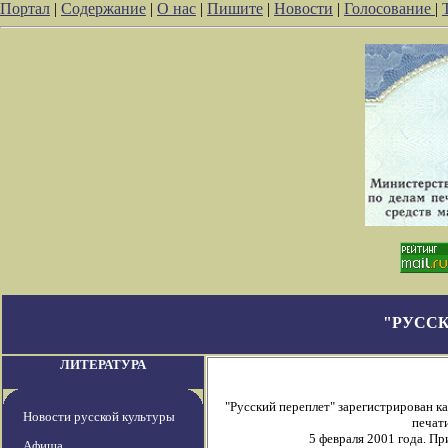
Портал
|
Содержание
|
О нас
|
Пишите
|
Новости
|
Голосование
|
"РУССК
ЛИТЕРАТУРА
"Русский переплет" зарегистрирован 
Новости русской культуры
печати
5 февраля 2001 года. П
Афиша