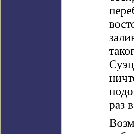
пере
вост
зали
тако
Суэц
ничт
подо
раз в
Возм