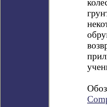
коле
грун
неко
обру
возв
прил
учен
Обоз
Com