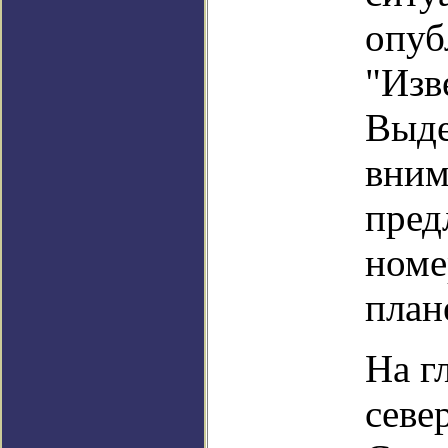
опуб
"Изв
Выде
вним
пред
номе
план
На г
севе