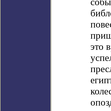
собы
библ
пове
приш
это 
успе
прес
егип
коле
опоз