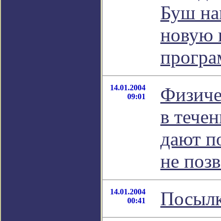
Буш на
новую 
прогр
14.01.2004
Физиче
09:01
в тече
дают п
не поз
14.01.2004
Посылк
00:41