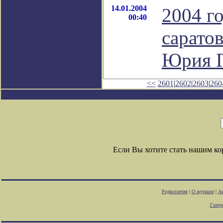
14.01.2004
2004 г
00:40
сарато
Юрия Г
<<
2601
|
2602
|
2603
|
260
Если Вы хотите стать нашим к
Редколлегия
|
О журнале
|
Ав
Галер