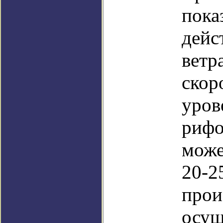
пока
дейс
ветр
скор
уров
рифо
може
20-2
прои
осуш