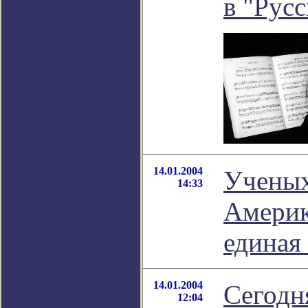
в "Рус
14.01.2004
Ученых
14:33
Америк
единая 
14.01.2004
Сегодн
12:04