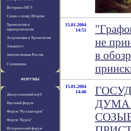
История в МГУ
Слово о полку Игореве
Хронология и
15.01.2004
"Графо
парахронология
14:51
Астрономия и Хронология
не прин
Альмагест
в обоз
Запечатленная Россия
Сталиниана
прииск
ФОРУМЫ
15.01.2004
ГОСУ
14:46
Дискуссионный клуб
ДУМА
Научный форум
Форум "Русская идея"
СОЗЫ
Форум "Курск"
ПРИС
Исторический форум