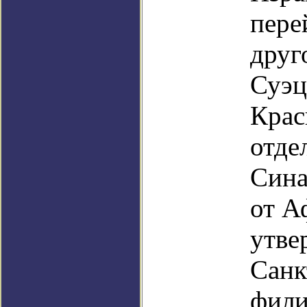
пере
друг
Суэц
Крас
отд
Сина
от А
утве
Санк
фили