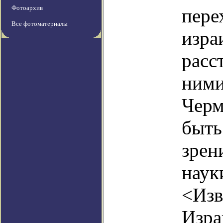
Фотоархив
пере
Все фотоматериалы
изра
расс
ними
Черм
быть
зрен
наук
<Изв
Изра