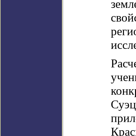
земл
свой
реги
иссл
Расч
учен
конк
Суэц
прил
Крас