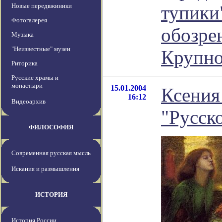
Новые передвжиники
тупики"
Фотогалерея
обозре
Музыка
"Неизвестные" музеи
Крупно
Риторика
Русские храмы и
монастыри
15.01.2004
Ксения
16:12
Видеоархив
"Русск
ФИЛОСОФИЯ
Современная русская мысль
Искания и размышления
ИСТОРИЯ
История России