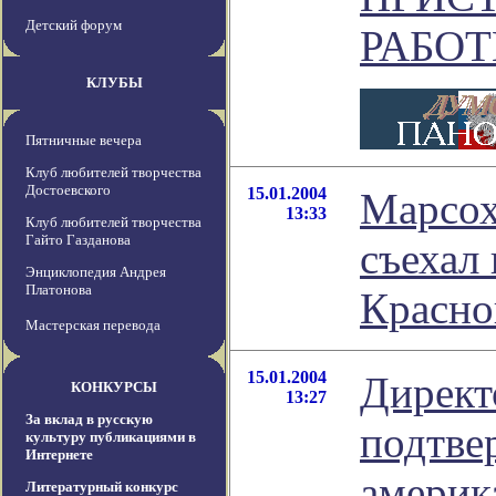
Детский форум
РАБОТ
КЛУБЫ
Пятничные вечера
Клуб любителей творчества
Достоевского
15.01.2004
Марсох
13:33
Клуб любителей творчества
Гайто Газданова
съехал
Энциклопедия Андрея
Платонова
Красно
Мастерская перевода
15.01.2004
Дирек
КОНКУРСЫ
13:27
За вклад в русскую
подтве
культуру публикациями в
Интернете
америк
Литературный конкурс