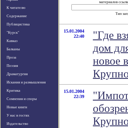
материалов ссылка
К читателю
Тип за
Содержание
Публицистика
15.01.2004
"Где вз
"Курск"
22:40
Кавказ
дом дл
Балканы
новое 
Проза
Поэзия
Крупно
Драматургия
Искания и размышления
Критика
15.01.2004
"Импоте
22:39
Сомнения и споры
обозре
Новые книги
У нас в гостях
Крупно
Издательство