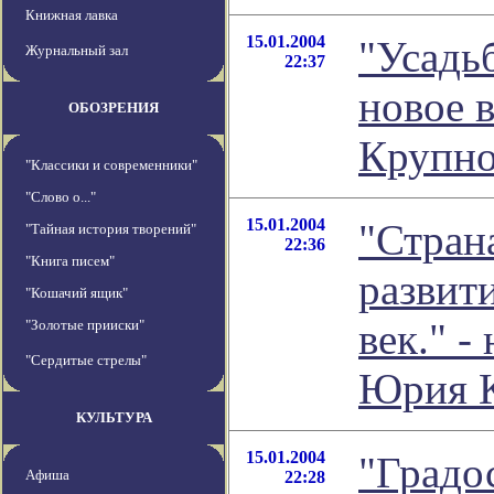
Книжная лавка
15.01.2004
"Усадь
Журнальный зал
22:37
новое 
ОБОЗРЕНИЯ
Крупно
"Классики и современники"
"Слово о..."
15.01.2004
"Стран
"Тайная история творений"
22:36
"Книга писем"
развит
"Кошачий ящик"
век." -
"Золотые прииски"
"Сердитые стрелы"
Юрия 
КУЛЬТУРА
15.01.2004
"Градо
Афиша
22:28