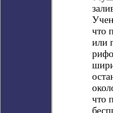
зали
Учен
что 
или 
рифо
шири
оста
окол
что 
бесп