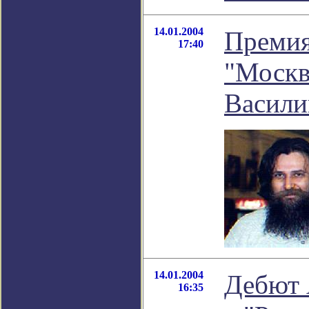
14.01.2004
Премия
17:40
"Москв
Васили
14.01.2004
Дебют
16:35