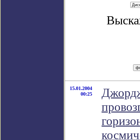
Выска
15.01.2004
Джорд
00:25
провоз
горизо
космич