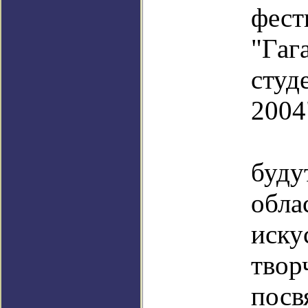
фест
"Гаг
студ
2004
Кр
буд
обла
иску
твор
посв