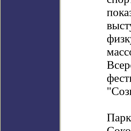
пока
выст
физк
мас
Всер
фес
"Соз
9 м
Пар
Соко