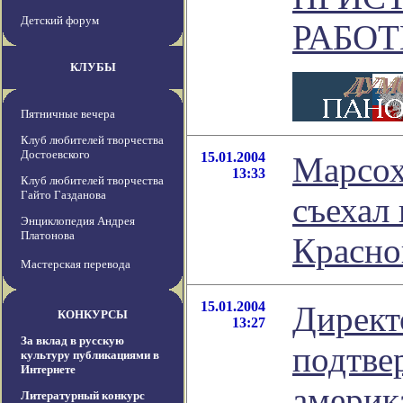
Детский форум
РАБОТ
КЛУБЫ
Пятничные вечера
Клуб любителей творчества
Достоевского
15.01.2004
Марсох
13:33
Клуб любителей творчества
Гайто Газданова
съехал
Энциклопедия Андрея
Платонова
Красно
Мастерская перевода
15.01.2004
Дирек
КОНКУРСЫ
13:27
За вклад в русскую
подтве
культуру публикациями в
Интернете
америк
Литературный конкурс