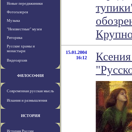
Новые передвжиники
тупики"
Фотогалерея
обозре
Музыка
"Неизвестные" музеи
Крупно
Риторика
Русские храмы и
монастыри
15.01.2004
Ксения
16:12
Видеоархив
"Русск
ФИЛОСОФИЯ
Современная русская мысль
Искания и размышления
ИСТОРИЯ
История России