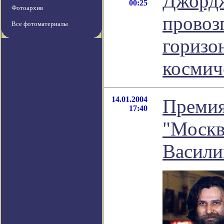
Джорд
00:25
Фотоархив
провоз
Все фотоматериалы
горизо
космич
14.01.2004
Премия
17:40
"Москв
Васили