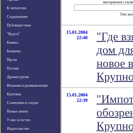
материалов ссылка
К читателю
Тип за
Содержание
Публицистика
15.01.2004
"Где вз
"Курск"
22:40
Кавказ
дом дл
Балканы
новое 
Проза
Поэзия
Крупно
Драматургия
Искания и размышления
Критика
15.01.2004
"Импоте
22:39
Сомнения и споры
обозре
Новые книги
У нас в гостях
Крупно
Издательство