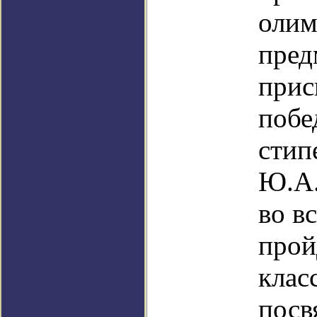
олим
пр
прис
побе
ст
Ю.А.
во в
пр
кл
пос