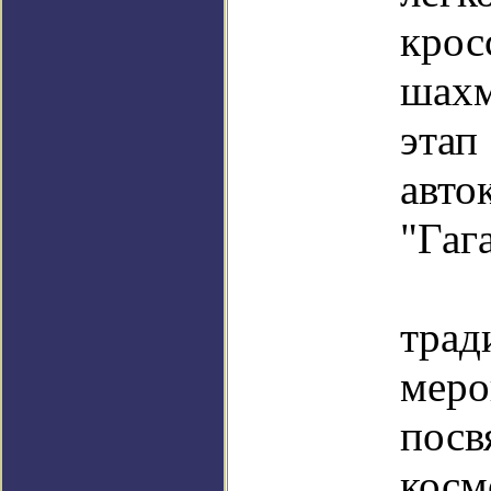
кро
шах
этап
авто
"Гаг
В 
трад
меро
пос
косм