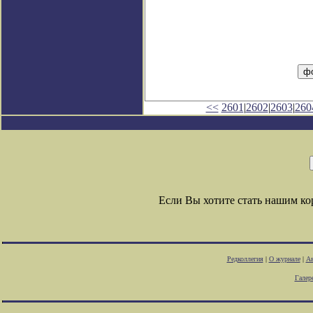
<<
2601
|
2602
|
2603
|
260
Если Вы хотите стать нашим к
Редколлегия
|
О журнале
|
Ав
Галер