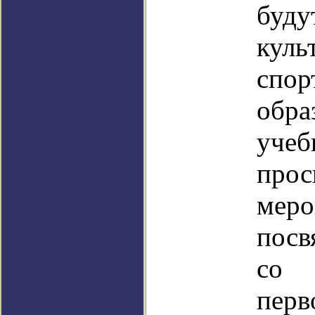
буд
куль
спор
обра
учеб
прос
меро
посв
со 
пер