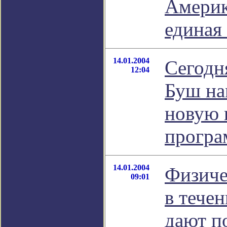
Америк
единая 
14.01.2004
Сегодн
12:04
Буш на
новую 
прогр
14.01.2004
Физиче
09:01
в тече
дают п