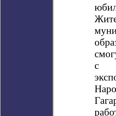
юби
Жит
мун
обра
смог
с 
эксп
Наро
Гаг
рабо