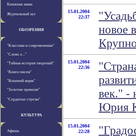
Книжная лавка
15.01.2004
"Усадь
Журнальный зал
22:37
новое 
ОБОЗРЕНИЯ
Крупно
"Классики и современники"
"Слово о..."
15.01.2004
"Стран
"Тайная история творений"
22:36
"Книга писем"
развит
"Кошачий ящик"
век." -
"Золотые прииски"
"Сердитые стрелы"
Юрия 
КУЛЬТУРА
15.01.2004
"Градо
Афиша
22:28