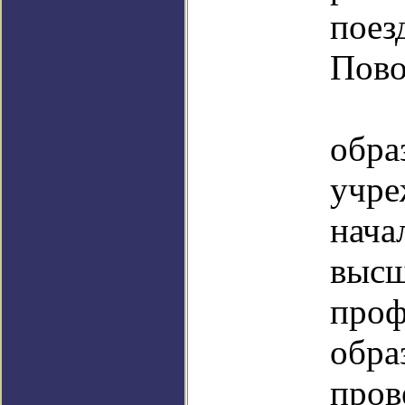
пое
Пово
обра
учре
нача
высш
проф
обр
пров