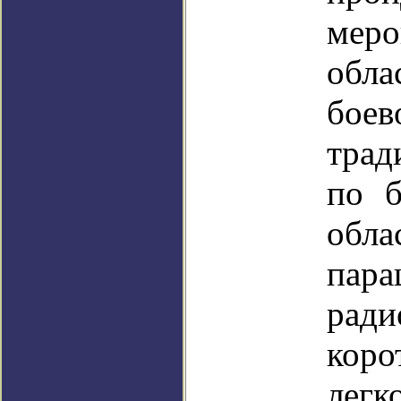
меро
обла
бо
трад
по б
об
пара
рад
кор
легк