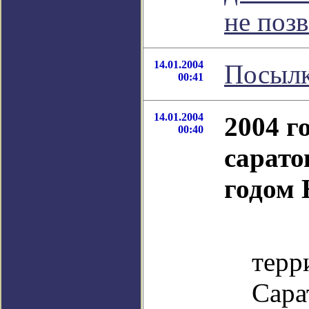
не поз
14.01.2004
Посылк
00:41
14.01.2004
2004 г
00:40
сарато
годом
Вес
терр
Сара