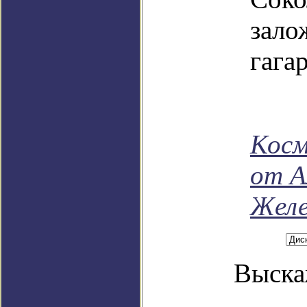
зал
гага
Косм
от А
Желе
Выска