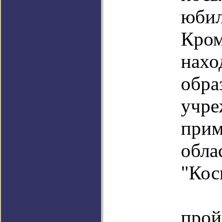
юби
Кром
на
обра
учре
при
обла
"Кос
В 
про