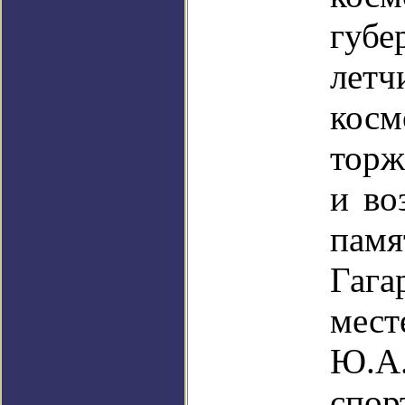
губе
летч
косм
торж
и во
па
Гага
мес
Ю.
спор