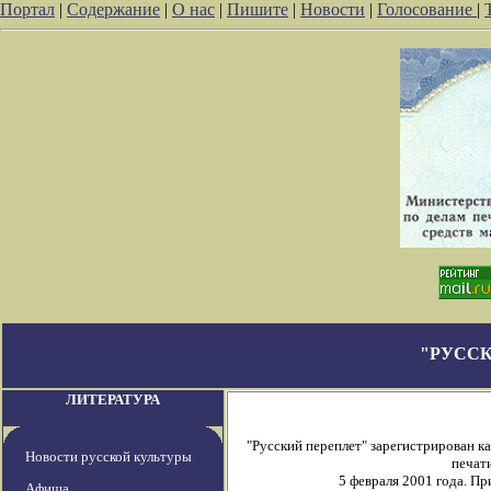
Портал
|
Содержание
|
О нас
|
Пишите
|
Новости
|
Голосование
|
"РУССК
ЛИТЕРАТУРА
"Русский переплет" зарегистрирован 
Новости русской культуры
печати
5 февраля 2001 года. П
Афиша