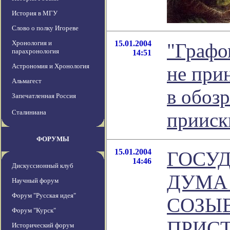
История в МГУ
Слово о полку Игореве
Хронология и
15.01.2004
"Графо
парахронология
14:51
Астрономия и Хронология
не прин
Альмагест
в обоз
Запечатленная Россия
Сталиниана
прииск
ФОРУМЫ
15.01.2004
ГОСУ
14:46
Дискуссионный клуб
ДУМА
Научный форум
Форум "Русская идея"
СОЗЫ
Форум "Курск"
ПРИС
Исторический форум