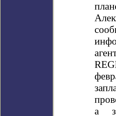
пл
Алек
сооб
инфо
аген
RE
февр
запл
пров
а з