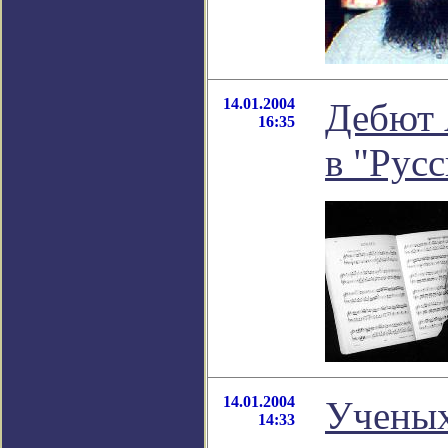
14.01.2004
Дебют
16:35
в "Рус
14.01.2004
Ученых
14:33