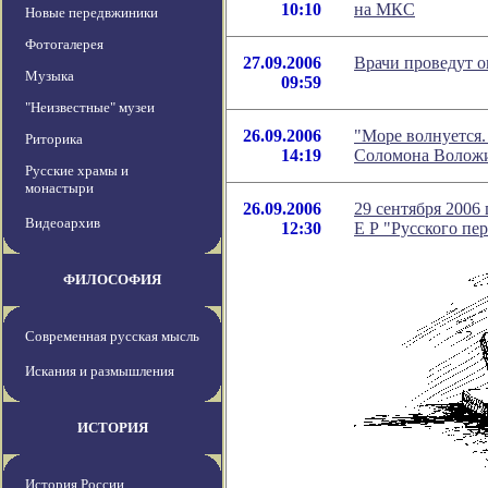
10:10
на МКС
Новые передвжиники
Фотогалерея
27.09.2006
Врачи проведут 
Музыка
09:59
"Неизвестные" музеи
26.09.2006
"Море волнуется. 
Риторика
14:19
Соломона Волож
Русские храмы и
монастыри
26.09.2006
29 сентября 2006 
Видеоархив
12:30
Е Р "Русского пе
ФИЛОСОФИЯ
Современная русская мысль
Искания и размышления
ИСТОРИЯ
История России