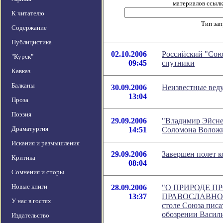
материалов ссылка
К читателю
Тип за
Содержание
Публицистика
02.10.2006
Российский "Союз
"Курск"
09:45
спутники
Кавказ
Балканы
30.09.2006
Неизвестные веду
13:04
Проза
Поэзия
29.09.2006
"Владимир Эйснер
Драматургия
14:51
Соломона Волож
Искания и размышления
29.09.2006
Завершен полет 
Критика
08:04
Сомнения и споры
Новые книги
28.09.2006
"О ПРИРОДЕ 
13:37
ПРАВОСЛАВНОЙ 
У нас в гостях
столе Союза писат
обозрении Васил
Издательство