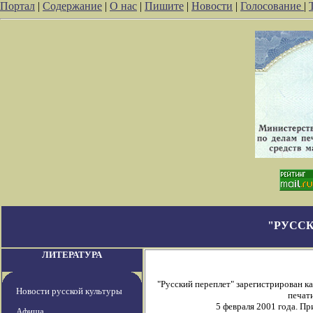
Портал
|
Содержание
|
О нас
|
Пишите
|
Новости
|
Голосование
|
"РУССК
ЛИТЕРАТУРА
"Русский переплет" зарегистрирован 
Новости русской культуры
печати
5 февраля 2001 года. П
Афиша