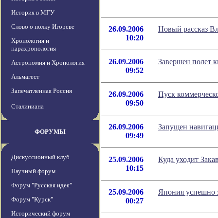
История в МГУ
Слово о полку Игореве
26.09.2006
Новый рассказ В
10:20
Хронология и
парахронология
26.09.2006
Завершен полет к
Астрономия и Хронология
09:52
Альмагест
Запечатленная Россия
26.09.2006
Пуск коммерческо
09:50
Сталиниана
26.09.2006
Запущен навигац
ФОРУМЫ
09:49
Дискуссионный клуб
25.09.2006
Куда уходит Зака
10:15
Научный форум
Форум "Русская идея"
25.09.2006
Япония успешно з
Форум "Курск"
00:27
Исторический форум