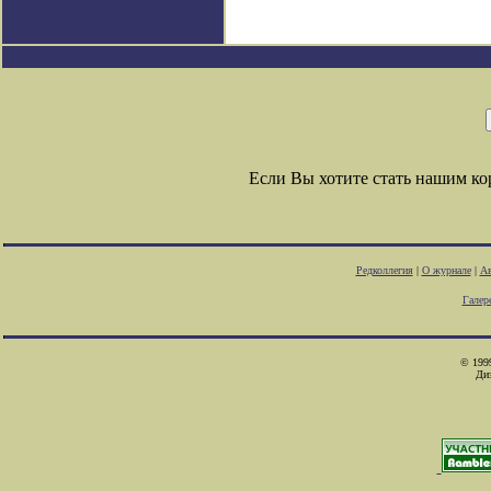
Если Вы хотите стать нашим к
Редколлегия
|
О журнале
|
Ав
Галер
© 1999
Ди