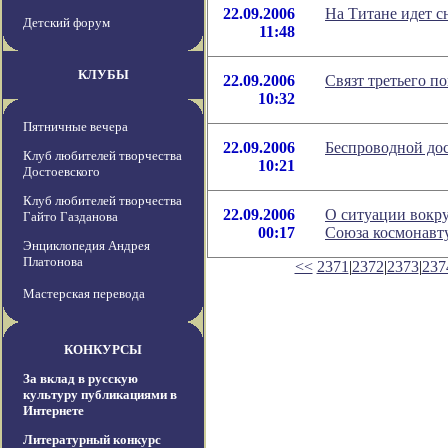
22.09.2006
На Титане идет сн
Детский форум
11:48
КЛУБЫ
22.09.2006
Связт третьего по
10:32
Пятничные вечера
22.09.2006
Беспроводной дос
Клуб любителей творчества
10:21
Достоевского
Клуб любителей творчества
22.09.2006
О ситуации вокр
Гайто Газданова
00:17
Союза космонавт
Энциклопедия Андрея
Платонова
<<
2371
|
2372
|
2373
|
237
Мастерская перевода
КОНКУРСЫ
За вклад в русскую
культуру публикациями в
Интернете
Литературный конкурс