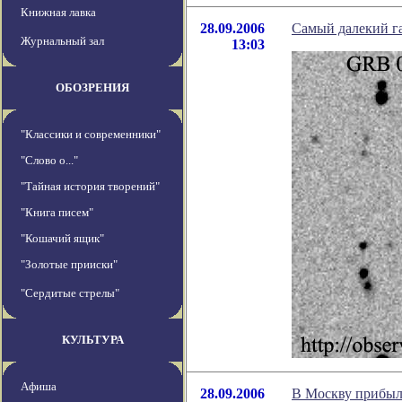
Книжная лавка
28.09.2006
Самый далекий 
Журнальный зал
13:03
ОБОЗРЕНИЯ
"Классики и современники"
"Слово о..."
"Тайная история творений"
"Книга писем"
"Кошачий ящик"
"Золотые прииски"
"Сердитые стрелы"
КУЛЬТУРА
Афиша
28.09.2006
В Москву прибыли