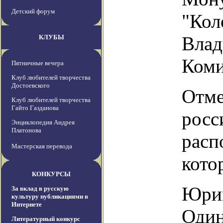
Детский форум
"Кол
Влад
КЛУБЫ
Коми
Пятничные вечера
Клуб любителей творчества
Достоевского
Отме
Клуб любителей творчества
Гайто Газданова
росс
Энциклопедия Андрея
Платонова
расп
Мастерская перевода
кото
КОНКУРСЫ
Юрий
За вклад в русскую
культуру публикациями в
Интернете
Один
Литературный конкурс