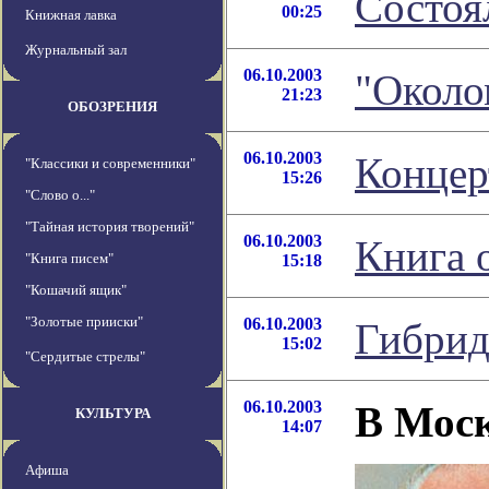
Состоя
00:25
Книжная лавка
Журнальный зал
06.10.2003
"Около
21:23
ОБОЗРЕНИЯ
06.10.2003
Концер
"Классики и современники"
15:26
"Слово о..."
"Тайная история творений"
06.10.2003
Книга 
"Книга писем"
15:18
"Кошачий ящик"
"Золотые прииски"
06.10.2003
Гибрид
15:02
"Сердитые стрелы"
06.10.2003
В Мос
КУЛЬТУРА
14:07
Афиша