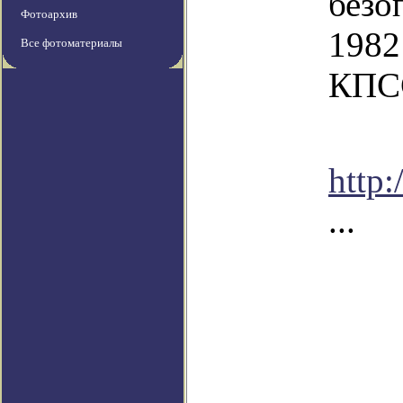
безо
Фотоархив
1982
Все фотоматериалы
КПС
http:
...