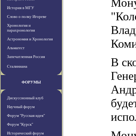
Мону
История в МГУ
"Кол
Слово о полку Игореве
Хронология и
Влад
парахронология
Астрономия и Хронология
Коми
Альмагест
Запечатленная Россия
В ск
Сталиниана
Гене
ФОРУМЫ
Андр
Дискуссионный клуб
буде
Научный форум
испо
Форум "Русская идея"
Форум "Курск"
Мону
Исторический форум