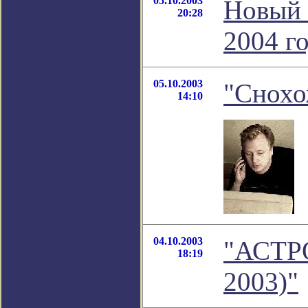
05.10.2003
Новый 
20:28
2004 г
05.10.2003
"Снохо
14:10
04.10.2003
"АСТР
18:19
2003)"