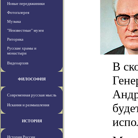
Новые передвжиники
Фотогалерея
Музыка
"Неизвестные" музеи
Риторика
Русские храмы и
монастыри
В ск
Видеоархив
Гене
ФИЛОСОФИЯ
Андр
Современная русская мысль
буде
Искания и размышления
испо
ИСТОРИЯ
История России