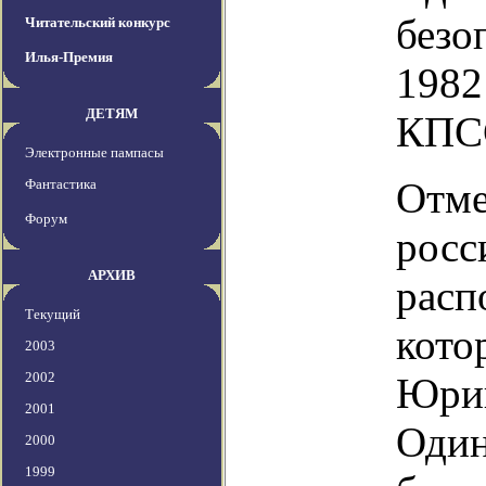
безо
Читательский конкурс
Илья-Премия
1982
ДЕТЯМ
КПС
Электронные пампасы
Отме
Фантастика
Форум
росс
АРХИВ
расп
Текущий
кото
2003
2002
Юрий
2001
Один
2000
1999