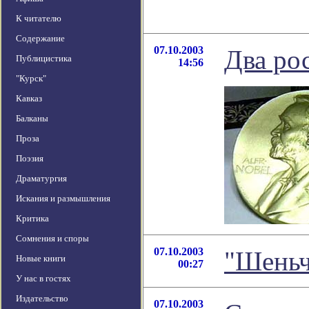
К читателю
Содержание
07.10.2003
Два ро
Публицистика
14:56
"Курск"
Кавказ
Балканы
Проза
Поэзия
Драматургия
Искания и размышления
Критика
Сомнения и споры
07.10.2003
"Шеньч
Новые книги
00:27
У нас в гостях
Издательство
07.10.2003