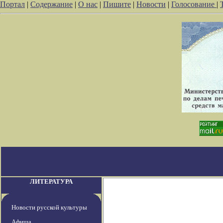
Портал
|
Содержание
|
О нас
|
Пишите
|
Новости
|
Голосование
|
ЛИТЕРАТУРА
Новости русской культуры
Афиша