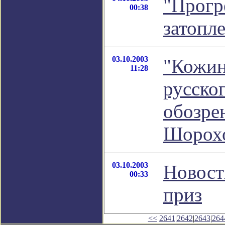
"Прогр
00:38
затопл
03.10.2003
"Кожин
11:28
русског
обозре
Шорох
03.10.2003
Новост
00:33
приз
<<
2641
|
2642
|
2643
|
264