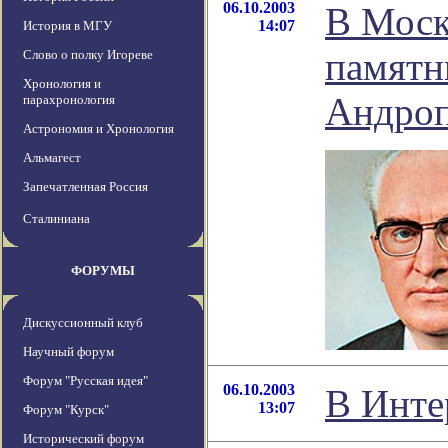
06.10.2003
В Моск
14:07
История в МГУ
памят
Слово о полку Игореве
Хронология и
Андро
парахронология
Астрономия и Хронология
Альмагест
Запечатленная Россия
Сталиниана
ФОРУМЫ
Дискуссионный клуб
Научный форум
Форум "Русская идея"
06.10.2003
В Инте
13:07
Форум "Курск"
Исторический форум