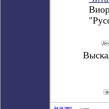
Виор
"Рус
Выска
04.10.2003