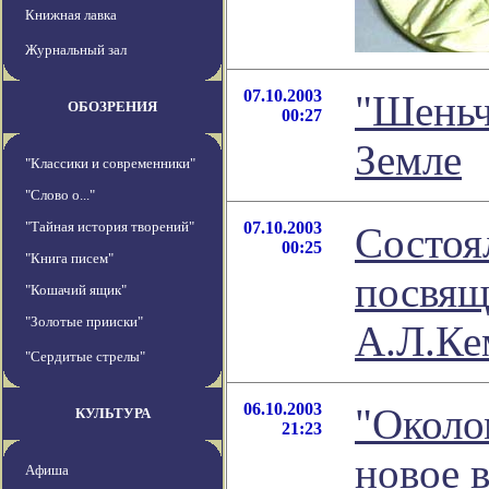
Книжная лавка
Журнальный зал
07.10.2003
"Шеньч
ОБОЗРЕНИЯ
00:27
Земле
"Классики и современники"
"Слово о..."
"Тайная история творений"
07.10.2003
Состоя
00:25
"Книга писем"
посвящ
"Кошачий ящик"
"Золотые прииски"
А.Л.Ке
"Сердитые стрелы"
06.10.2003
"Около
КУЛЬТУРА
21:23
новое 
Афиша