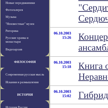
Новые передвжиники
"Серди
Фотогалерея
Сердюч
Музыка
"Неизвестные" музеи
Риторика
06.10.2003
Концер
15:26
Русские храмы и
монастыри
ансамб
Видеоархив
ФИЛОСОФИЯ
06.10.2003
Книга 
15:18
Неравн
Современная русская мысль
Искания и размышления
06.10.2003
Гибрид
ИСТОРИЯ
15:02
История России