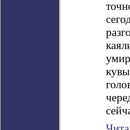
точн
сего
разг
каял
умир
кувы
голо
чере
сейча
Чита