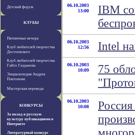
06.10.2003
IBM со
Детский форум
13:00
беспро
КЛУБЫ
Пятничные вечера
06.10.2003
Intel 
Клуб любителей творчества
12:56
Достоевского
Клуб любителей творчества
06.10.2003
75 обл
Гайто Газданова
10:09
Энциклопедия Андрея
"Прото
Платонова
Мастерская перевода
06.10.2003
Россия
КОНКУРСЫ
10:08
За вклад в русскую
произв
культуру публикациями в
Интернете
многор
Литературный конкурс