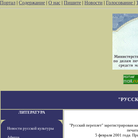
Портал
|
Содержание
|
О нас
|
Пишите
|
Новости
|
Голосование
|
"РУССК
ЛИТЕРАТУРА
"Русский переплет" зарегистрирован 
Новости русской культуры
печати
5 февраля 2001 года. П
Афиша