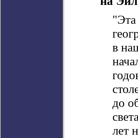
на Эйл
"Эта
геог
в на
нача
годо
столе
до о
свет
лет н