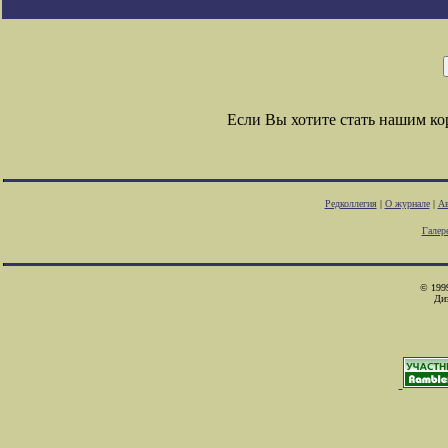
Если Вы хотите стать нашим к
Редколлегия
|
О журнале
|
Ав
Галер
© 1999
Ди