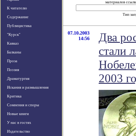
материалов ссылка
К читателю
Тип за
Содержание
Публицистика
07.10.2003
Два ро
"Курск"
14:56
Кавказ
стали 
Балканы
Нобеле
Проза
Поэзия
2003 го
Драматургия
Искания и размышления
Критика
Сомнения и споры
Новые книги
У нас в гостях
Издательство