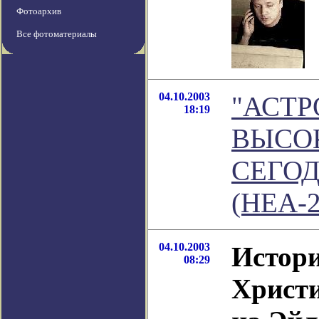
Фотоархив
Все фотоматериалы
04.10.2003
"АСТ
18:19
ВЫСО
СЕГОД
(HEA-2
04.10.2003
Истори
08:29
Христ