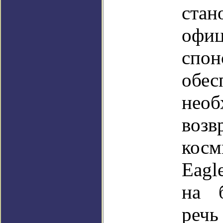
стан
офи
спон
обе
нео
возв
косм
Eagl
на 
речь