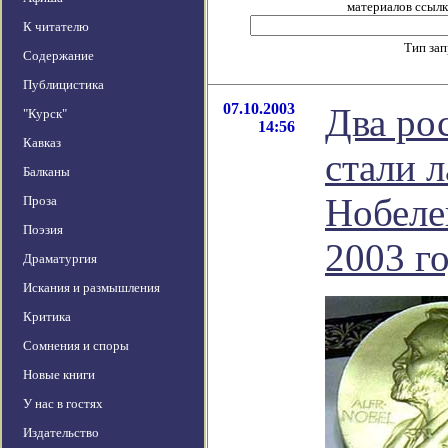
материалов ссылка
К читателю
Тип за
Содержание
Публицистика
07.10.2003
Два ро
"Курск"
14:56
Кавказ
стали 
Балканы
Нобеле
Проза
Поэзия
2003 го
Драматургия
Искания и размышления
Критика
Сомнения и споры
Новые книги
У нас в гостях
Издательство