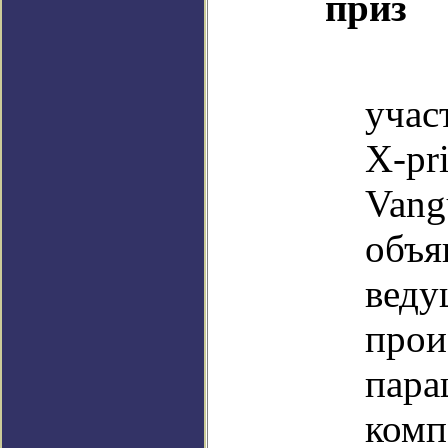
приз
О
учас
X-p
Vang
объя
вед
прои
пар
комп