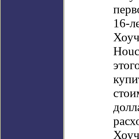
перв
16-л
Хоу
Houc
это
куп
стои
дол
рас
Хоуч