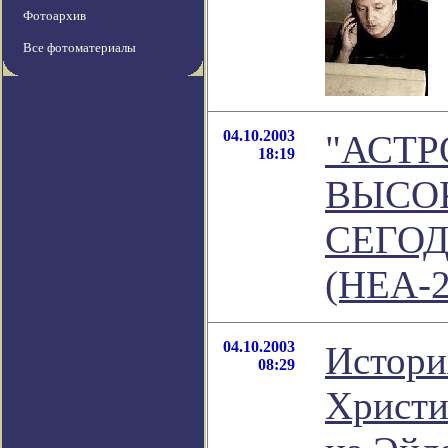
Фотоархив
Все фотоматериалы
04.10.2003
"АСТ
18:19
ВЫСО
СЕГОД
(HEA-2
04.10.2003
История
08:29
Христи