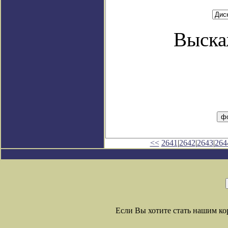
Выска
<<
2641
|
2642
|
2643
|
264
Если Вы хотите стать нашим к