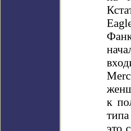
Кста
Eag
Фанк
нача
вхо
Merc
женщ
к по
типа
это 