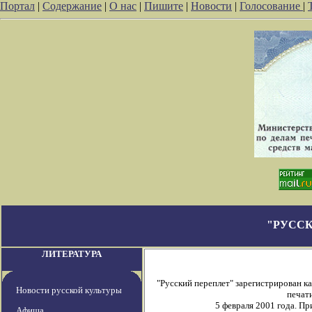
Портал
|
Содержание
|
О нас
|
Пишите
|
Новости
|
Голосование
|
"РУССК
ЛИТЕРАТУРА
"Русский переплет" зарегистрирован 
Новости русской культуры
печати
5 февраля 2001 года. П
Афиша