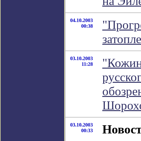
на Эйл
04.10.2003
"Прогр
00:38
затопл
03.10.2003
"Кожин
11:28
русског
обозре
Шорох
03.10.2003
Новост
00:33