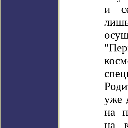
и с
лишь
осущ
"Пер
кос
спе
Род
уже 
на п
на к