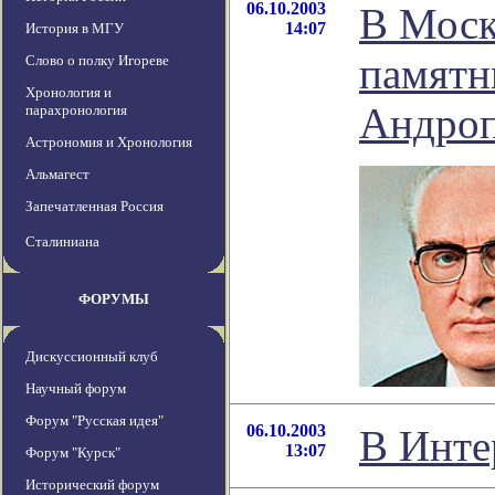
06.10.2003
В Моск
14:07
История в МГУ
памят
Слово о полку Игореве
Хронология и
Андро
парахронология
Астрономия и Хронология
Альмагест
Запечатленная Россия
Сталиниана
ФОРУМЫ
Дискуссионный клуб
Научный форум
Форум "Русская идея"
06.10.2003
В Инте
13:07
Форум "Курск"
Исторический форум