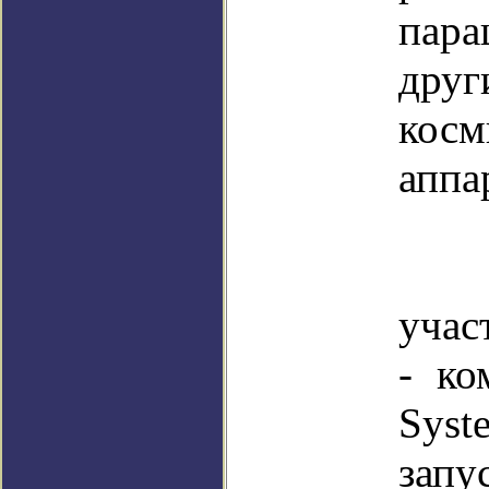
пар
дру
косм
аппа
А
учас
- ко
Syst
зап