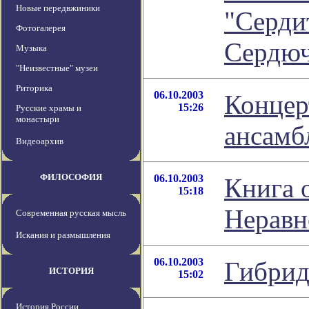
Новые передвжиники
"Серди
Фотогалерея
Сердюч
Музыка
"Неизвестные" музеи
Риторика
06.10.2003
Концер
15:26
Русские храмы и
монастыри
ансамб
Видеоархив
ФИЛОСОФИЯ
06.10.2003
Книга 
15:18
Неравн
Современная русская мысль
Искания и размышления
06.10.2003
Гибрид
ИСТОРИЯ
15:02
История России