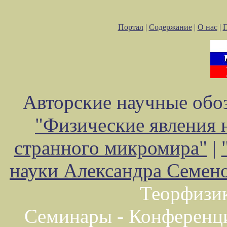
Портал
|
Содержание
|
О нас
|
Авторские научные обоз
"Физические явления 
странного микромира"
|
науки Александра Семен
Теорфизи
Семинары - Конференц