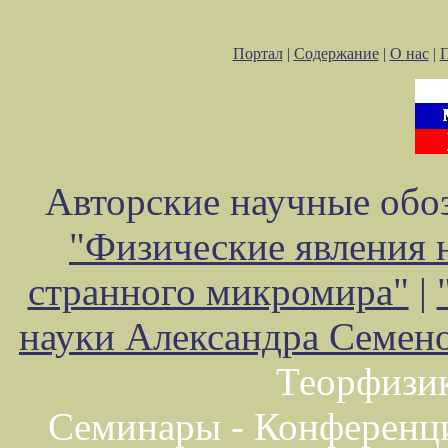
Портал
|
Содержание
|
О нас
|
Авторские научные обоз
"Физические явления 
странного микромира"
|
науки Александра Семен
Теорфизи
Семинары - Конференц