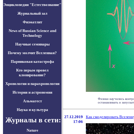
Энциклопедия "Естествознание"
Журнальный зал
Физматлит
News of Russian Science and
Technology
Научные семинары
Почему молчит Вселенная?
Парниковая катастрофа
Кто перым провел
клонирование?
Хронология и парахронология
История и астрономия
Физики научились контр
Альмагест
останавливать и запускать 
Наука и культура
27.12.2019
Как смоделировать Вселен
Журналы в сети:
17:06
Nature