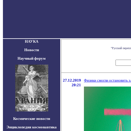
НАУКА
"Русский переп
Новости
Научный форум
27.12.2019
Физики смогли остановить э
20:21
Космические новости
Энциклопедия космонавтика