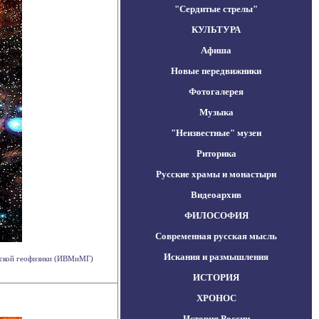
"Сердитые стрелы"
КУЛЬТУРА
Афиша
Новые передвижники
Фотогалерея
Музыка
"Неизвестные" музеи
Риторика
Русские храмы и монастыри
Видеоархив
ФИЛОСОФИЯ
Современная русская мысль
Искания и размышления
еской геофизики (ИВМиМГ)
ИСТОРИЯ
ХРОНОС
История России