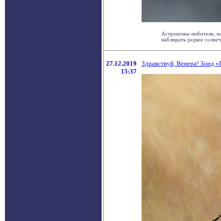
Астрономы-любители, на
наблюдать редкое солнечн
27.12.2019
Здравствуй, Венера! Зонд 
15:37