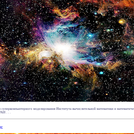
и суперкомпьютерного моделирования Института вычислительной математики и математич
АН . . .
це