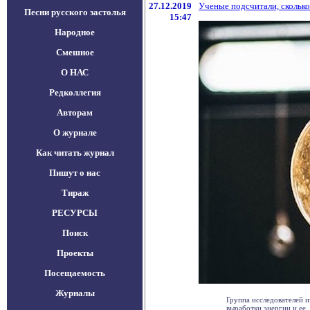
27.12.2019
Ученые подсчитали, скольк
Песни русского застолья
15:47
Народное
Смешное
О НАС
Редколлегия
Авторам
О журнале
Как читать журнал
Пишут о нас
Тираж
РЕСУРСЫ
Поиск
Проекты
Посещаемость
Журналы
Группа исследователей 
выработки энергии и ее . 