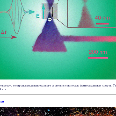
олировать электроны конденсированного состояния с помощью фемтосекундных лазеров. Та
. . .
ную