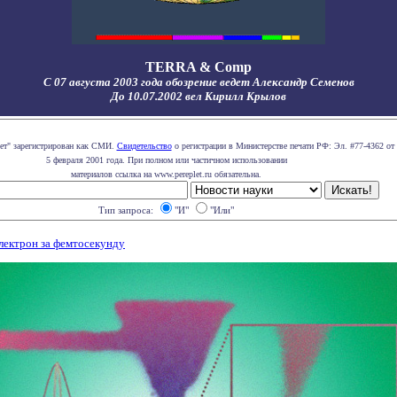
TERRA & Comp
С 07 августа 2003 года обозрение ведет Александр Семенов
До 10.07.2002 вел Кирилл Крылов
лет" зарегистрирован как СМИ.
Свидетельство
о регистрации в Министерстве печати РФ: Эл. #77-4362 от
5 февраля 2001 года. При полном или частичном использовании
материалов ссылка на www.pereplet.ru обязательна.
Тип запроса:
"И"
"Или"
лектрон за фемтосекунду