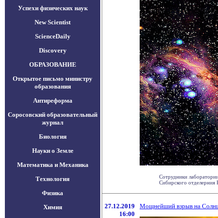
Успехи физических наук
New Scientist
ScienceDaily
Discovery
ОБРАЗОВАНИЕ
Открытое письмо министру
образования
Антиреформа
Соросовский образовательный
журнал
Биология
Науки о Земле
Математика и Механика
Сотрудники лаборатори
Технология
Сибирского отделерния Р
Физика
27.12.2019
Мощнейший взрыв на Солн
Химия
16:00