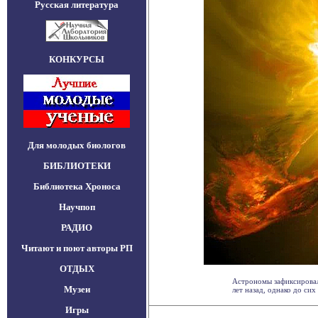
Русская литература
КОНКУРСЫ
Для молодых биологов
БИБЛИОТЕКИ
Библиотека Хроноса
Научпоп
РАДИО
Читают и поют авторы РП
ОТДЫХ
Астрономы зафиксировал
Музеи
лет назад, однако до сих .
Игры