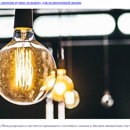
о энергии нужно человеку для полноценной жизни
из Международного института прикладного системного анализа в Австрии внимательно изу
. .