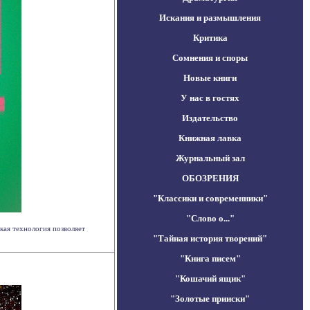
Искания и размышления
Критика
Сомнения и споры
Новые книги
У нас в гостях
Издательство
Книжная лавка
Журнальный зал
ОБОЗРЕНИЯ
"Классики и современники"
"Слово о..."
кая технология позволяет
"Тайная история творений"
"Книга писем"
"Кошачий ящик"
"Золотые прииски"