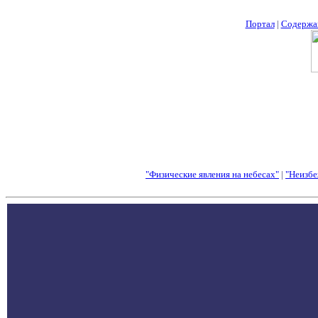
Портал
|
Содержа
"Физические явления на небесах"
|
"Неизбе