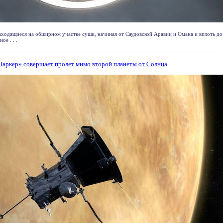
ходящиеся на обширном участке суши, начиная от Саудовской Аравии и Омана и вплоть до
ое . . .
«Паркер» совершает пролет мимо второй планеты от Солнца