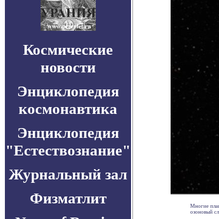
Космические
новости
Энциклопедия
космонавтика
Энциклопедия
"Естествознание"
Журнальный зал
Физматлит
Многие план
озоновый сл