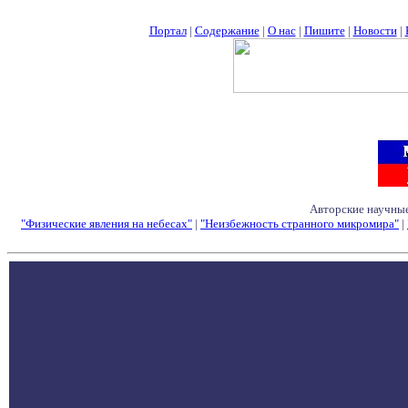
Портал
|
Содержание
|
О нас
|
Пишите
|
Новости
|
Авторские научные
"Физические явления на небесах"
|
"Неизбежность странного микромира"
|
Семинары - Конфе