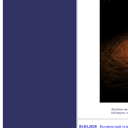
Двойная зве
наблюдать е
03.03.2020
Космический тел