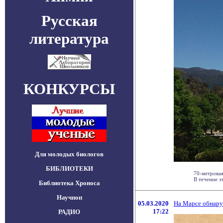
Русская
литература
КОНКУРСЫ
Для молодых биологов
БИБЛИОТЕКИ
70-метровая
В течение э
Библиотека Хроноса
Научпоп
05.03.2020
На Марсе обнар
17:22
РАДИО