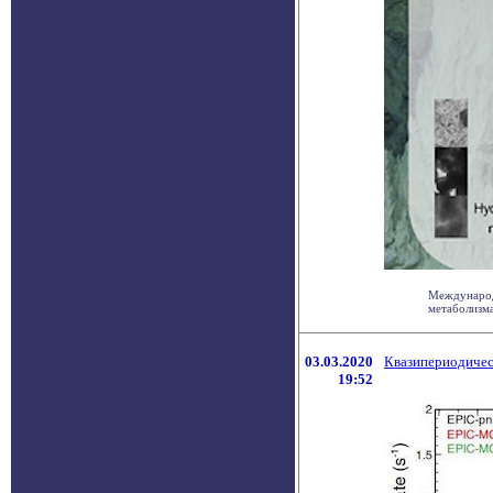
Международ
метаболизма
03.03.2020
Квазипериодичес
19:52