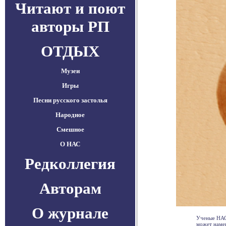
Читают и поют
авторы РП
ОТДЫХ
Музеи
Игры
Песни русского застолья
Народное
Смешное
О НАС
Редколлегия
Авторам
О журнале
Ученые НАС
может намек