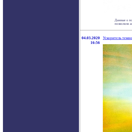
Данные о по
позволили а
04.03.2020
Ускоритель темно
16:56