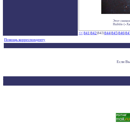
Этот снимо
Hubble («Ха
<<
841
|
842
|843|
844
|
845
|
846
|
84
Помощь корреспонденту
Если Вы