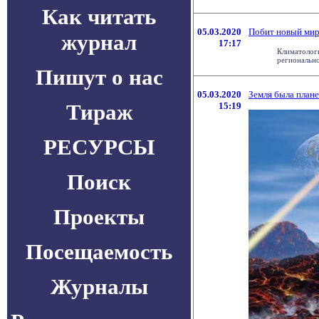
Как читать
05.03.2020
Побит новый мир
журнал
17:17
Климатологи
регионально
Пишут о нас
05.03.2020
Земля была план
Тираж
15:19
РЕСУРСЫ
Поиск
Проекты
Посещаемость
Журналы