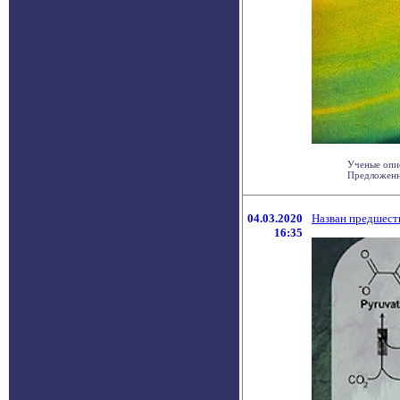
Ученые опис
Предложенны
04.03.2020
Назван предшест
16:35