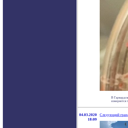
В Гарвардск
измеряется 
04.03.2020
Следующий гранд
18:09