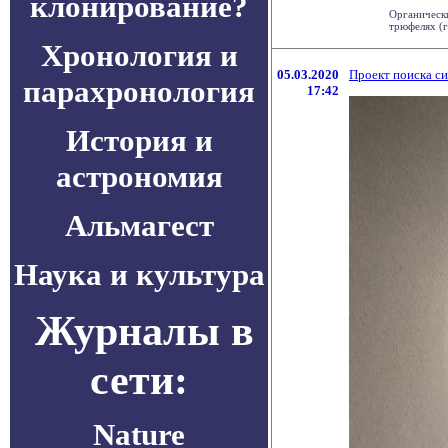
клонирование?
Органически
трюфелях (г
Хронология и
05.03.2020
Проект поиска с
парахронология
17:42
История и
астрономия
Альмагест
Наука и культура
Журналы в
сети:
Nature