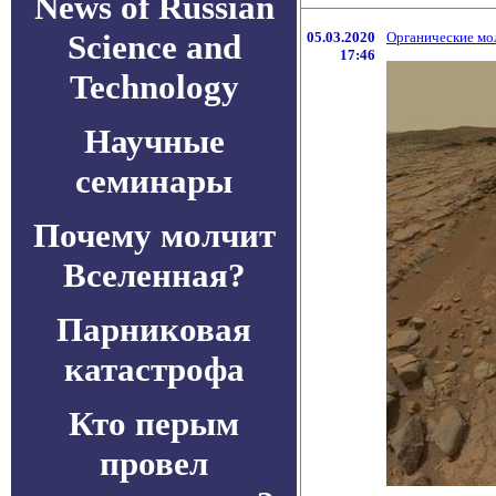
News of Russian
Science and
05.03.2020
Органические мол
17:46
Technology
Научные
семинары
Почему молчит
Вселенная?
Парниковая
катастрофа
Кто перым
провел