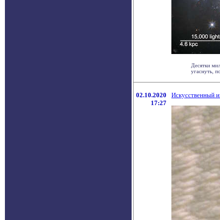
Десятки мил
угаснуть, по
02.10.2020
Искусственный и
17:27