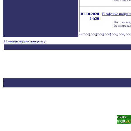
01.10.2020
В Африке найден
14:20
По оценкам,
формировали
<<
771
|
772
|
773
|
774
|
775
|
776
|
77
Помощь корреспонденту