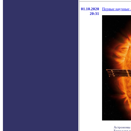
01.10.2020
Первые научные д
20:31
Астрономы в
Благодаря и