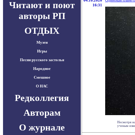
04.10.2020
Одинокая планет
Читают и поют
16:31
авторы РП
ОТДЫХ
Музеи
Игры
Песни русского застолья
Народное
Смешное
О НАС
Редколлегия
Авторам
Несмотря на
О журнале
ученым извес