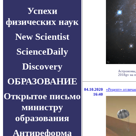
Успехи
физических наук
New Scientist
ScienceDaily
Discovery
Астрономы,
2018gv на п
ОБРАЗОВАНИЕ
04.10.2020
«Рецепт» отличае
Открытое письмо
16:40
министру
образования
Антиреформа