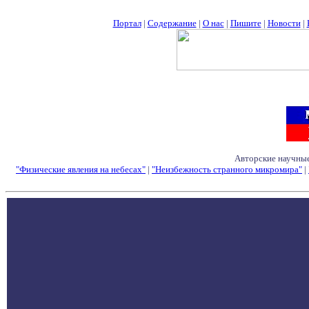
Портал
|
Содержание
|
О нас
|
Пишите
|
Новости
|
Авторские научные
"Физические явления на небесах"
|
"Неизбежность странного микромира"
|
Семинары - Конфе