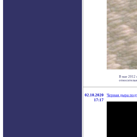
В мае 2012 
относительн
02.10.2020
Черная дыра под
17:17