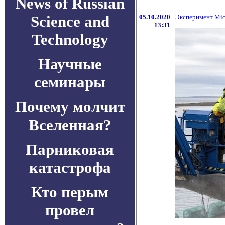
News of Russian
Science and
05.10.2020
Эксперимент Mic
13:31
Technology
Научные
семинары
Почему молчит
Вселенная?
Парниковая
катастрофа
Кто перым
провел