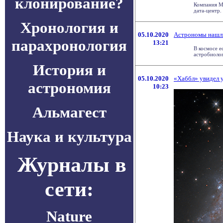
клонирование?
Компания Mi
дата-центр.
Хронология и
05.10.2020
Астрономы нашли
парахронология
13:21
В космосе е
астробиолог
История и
05.10.2020
«Хаббл» увидел у
астрономия
10:23
Альмагест
Наука и культура
Журналы в
сети:
Nature