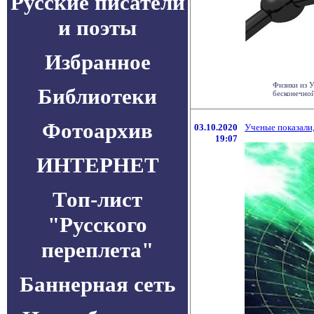
Русские писатели
и поэты
Избранное
Физики из У
Библиотеки
бесконечной 
Фотоархив
03.10.2020
Ученые показали,
19:07
ИНТЕРНЕТ
Топ-лист
"Русского
переплета"
Баннерная сеть