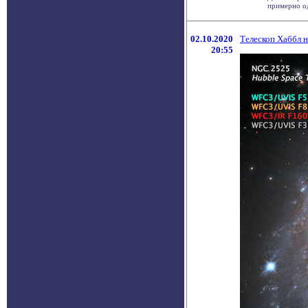
примерно од
02.10.2020
Телескоп Хаббл н
20:55