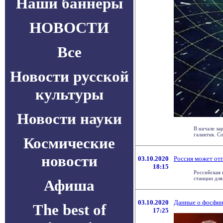
Наши баннеры
НОВОСТИ
Все
Новости русской
культуры
Новости науки
В начале за
галактик. Со
Космические
новости
03.10.2020
Россия может от
18:15
Российская 
станции для 
Афиша
03.10.2020
Данные о фосфине
The best of
17:25