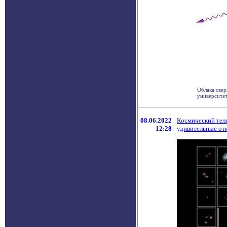
Облака свер
университет
08.06.2022
Космический тел
12:28
удивительные от