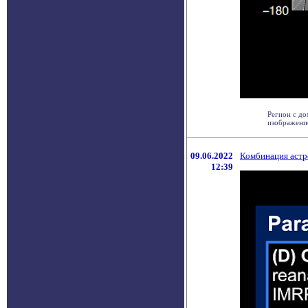
Регион с д
изображение
09.06.2022
Комбинация астр
12:39