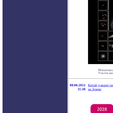
Международ
Участок зан
08.06.2022
Китай ускорит пр
11:30
на Землю