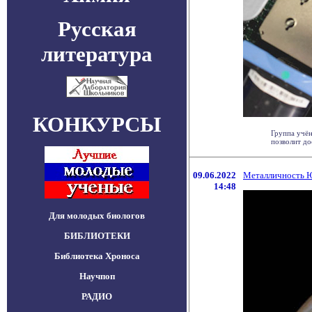
Русская
литература
КОНКУРСЫ
Группа учён
позволит до
09.06.2022
Металличность Ю
14:48
Для молодых биологов
БИБЛИОТЕКИ
Библиотека Хроноса
Научпоп
РАДИО