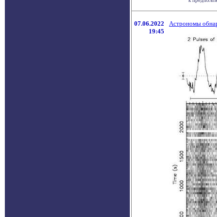
к предполож
07.06.2022
Астрономы обна
19:45