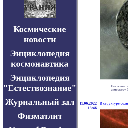
Космические
новости
Энциклопедия
космонавтика
Энциклопедия
"Естествознание"
После шести
атмосферу З
Журнальный зал
11.06.2022
В структуре сол
13:46
Физматлит