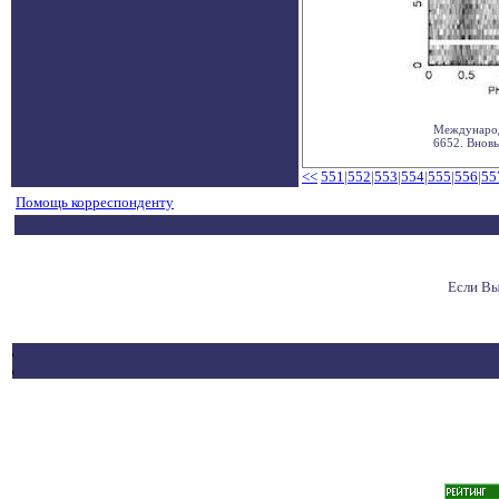
Международ
6652. Вновь
<<
551
|
552
|
553
|
554
|
555
|
556
|
55
Помощь корреспонденту
Если Вы