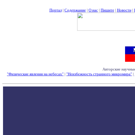
Портал
|
Содержание
|
О нас
|
Пишите
|
Новости
|
Авторские научные
"Физические явления на небесах"
|
"Неизбежность странного микромира"
|
Семинары - Конфе