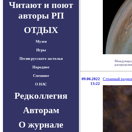
Читают и поют
авторы РП
ОТДЫХ
Музеи
Игры
Песни русского застолья
Международ
распределен
Народное
Смешное
09.06.2022
Странный радиов
13:22
О НАС
Редколлегия
Авторам
О журнале