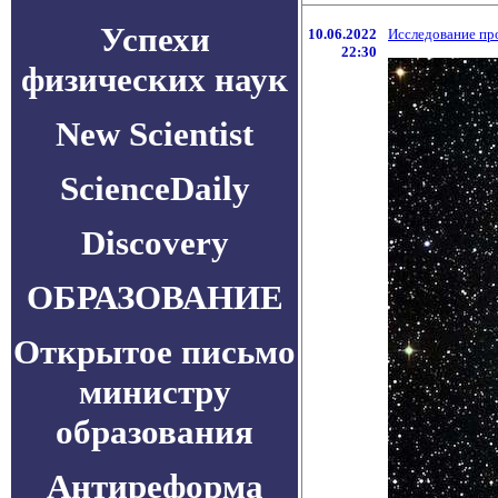
Успехи
10.06.2022
Исследование пр
22:30
физических наук
New Scientist
ScienceDaily
Discovery
ОБРАЗОВАНИЕ
Открытое письмо
министру
образования
Антиреформа