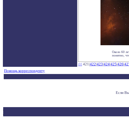
Около 60 ле
понятно, чт
<<
421|
422
|
423
|
424
|
425
|
426
|
42
Помощь корреспонденту
Если Вы