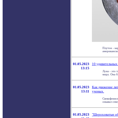
Плутон - ка
американски
01.05.2023
10 удивительных 
13:15
Луна - это 
миру. Она б
01.05.2023
Как движение ли
13:11
ученых.
Свекофеннск
омывал севе
01.05.2023
"Шероховатые обл