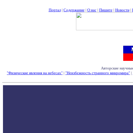
Портал
|
Содержание
|
О нас
|
Пишите
|
Новости
|
Авторские научные
"Физические явления на небесах"
|
"Неизбежность странного микромира"
|
Семинары - Конфе