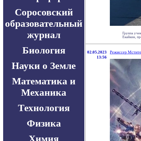
Соросовский
образовательный
журнал
Группа учен
Екайкин, пр
Биология
02.05.2023
Режиссер Мстите
13:56
Науки о Земле
Математика и
Механика
Технология
Физика
Химия