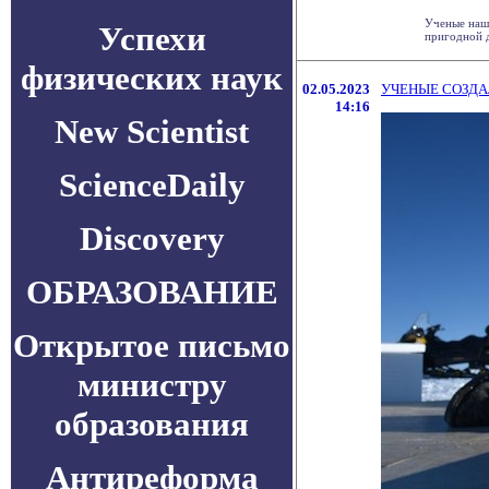
Ученые нашл
Успехи
пригодной д
физических наук
02.05.2023
УЧЕНЫЕ СОЗДА
14:16
New Scientist
ScienceDaily
Discovery
ОБРАЗОВАНИЕ
Открытое письмо
министру
образования
Антиреформа