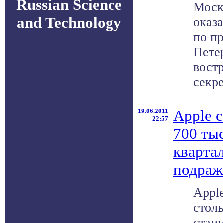
Russian Science
Моск
and Technology
оказ
по п
Пете
вост
секре
19.06.2011
Apple 
22:57
700 ты
квартал
подраж
Appl
столь
стан