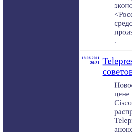
экон
<Рос
средс
произ
.
18.06.2011
Telepre
20:31
совето
Ново
цене
Cisc
расп
Telep
анон