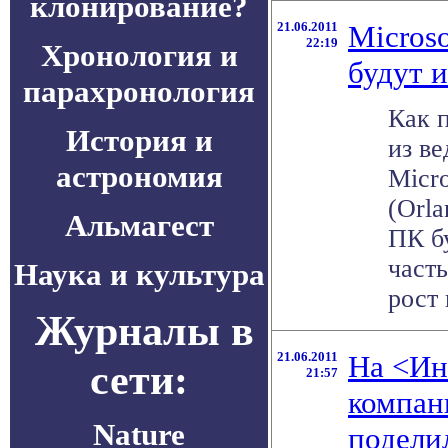
клонирование?
21.06.2011
Micros
22:19
Хронология и
будут 
парахронология
Как 
История и
из в
астрономия
Micr
(Orla
Альмагест
ПК б
част
Наука и культура
рост 
Журналы в
21.06.2011
На <Ин
сети:
21:57
компан
Nature
подели