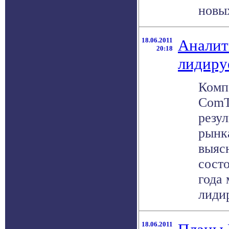
новых
18.06.2011
Аналит
20:18
лидиру
Комп
ComT
резу
рынк
выяс
состо
года
лидир
18.06.2011