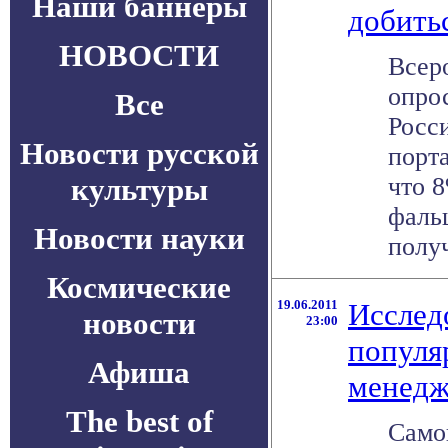
Наши баннеры
добить
НОВОСТИ
Всер
опро
Все
Росс
Новости русской
порта
культуры
что 
фаль
Новости науки
получ
Космические
19.06.2011
Исслед
новости
23:00
популя
Афиша
менедж
The best of
Само