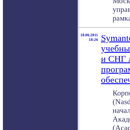
Моск
упра
рамка
18.06.2011
Symant
18:26
учебны
и СНГ 
прогр
обеспе
Корп
(Nas
нача
Акад
(Acad