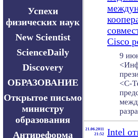
междун
Успехи
коопер
физических наук
совмес
New Scientist
Cisco 
ScienceDaily
9 ию
<Инф
Discovery
през
ОБРАЗОВАНИЕ
<С-Т
пред
Открытое письмо
межд
министру
разра
образования
21.06.2011
Intel о
Антиреформа
21:52