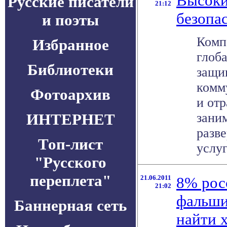
Высоки
Русские писатели
21:12
безопа
и поэты
Компа
Избранное
глоб
Библиотеки
защи
комму
Фотоархив
и отр
ИНТЕРНЕТ
зани
разв
Топ-лист
услуг
"Русского
переплета"
21.06.2011
8% рос
21:02
фальши
Баннерная сеть
найти 