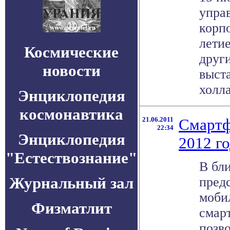
упра
корпо
летие
Космические
друг
новости
выста
холла
Энциклопедия
космонавтика
21.06.2011
Смартф
22:34
Энциклопедия
2012 г
"Естествознание"
В бл
Журнальный зал
пред
моби
Физматлит
смар
позво