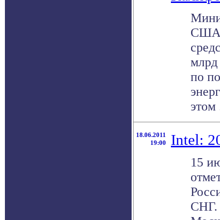
Мини
США 
средс
млрд 
по п
энер
этом .
18.06.2011
Intel: 
19:00
15 ию
отмет
Росс
СНГ.