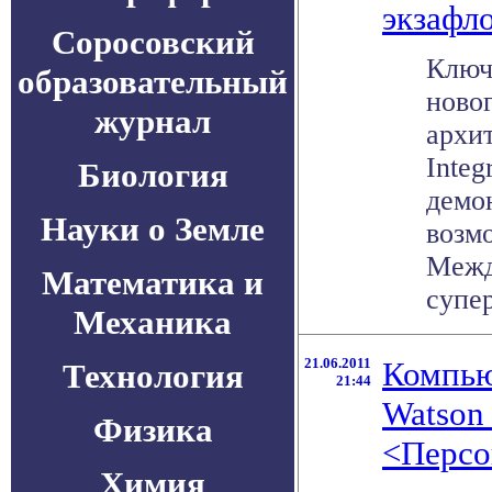
экзафл
Соросовский
Ключ
образовательный
новог
журнал
архит
Integ
Биология
демо
Науки о Земле
возм
Межд
Математика и
супер
Механика
21.06.2011
Компью
Технология
21:44
Watson
Физика
<Персо
Химия