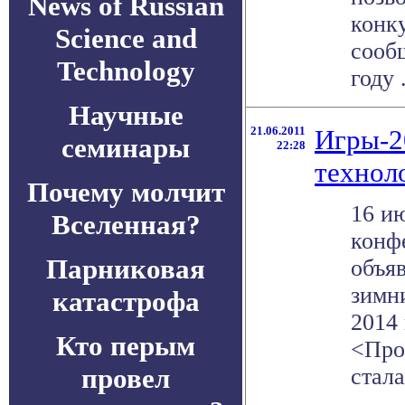
News of Russian
конк
Science and
сооб
Technology
году .
Научные
21.06.2011
Игры-2
семинары
22:28
технол
Почему молчит
16 и
Вселенная?
конф
Парниковая
объя
зимн
катастрофа
2014 
Кто перым
<Про
провел
стала