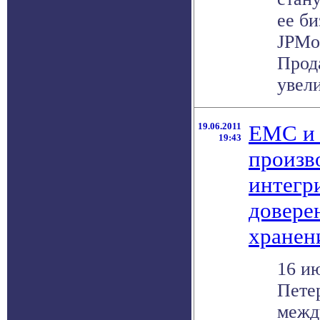
ее би
JPMo
Прод
увели
19.06.2011
EMC и 
19:43
произв
интегр
довере
хранен
16 и
Пете
межд