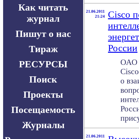
Как читать
21.06.2011
Cisco 
журнал
21:24
интелл
Пишут о нас
энерге
России
Тираж
ОАО 
РЕСУРСЫ
Cisc
Поиск
о вз
вопр
Проекты
инте
Посещаемость
Росс
прису
Журналы
21.06.2011