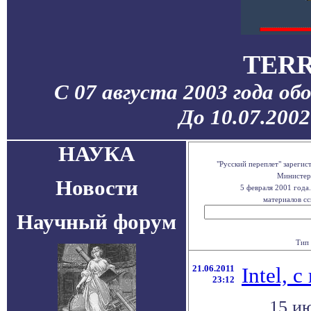
TERR
С 07 августа 2003 года об
До 10.07.200
НАУКА
"Русский переплет" зареги
Министерс
Новости
5 февраля 2001 года
материалов сс
Научный форум
Тип 
21.06.2011
Intel, 
23:12
15 и