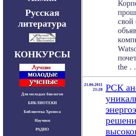
Корп
Русская
прош
свой
литература
объяв
комп
Wats
КОНКУРСЫ
почет
the . .
21.06.2011
РСК ан
21:28
Для молодых биологов
уникал
БИБЛИОТЕКИ
энерго
Библиотека Хроноса
решени
Научпоп
высоко
РАДИО