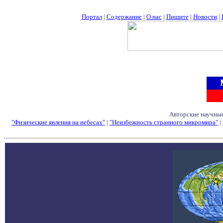
Портал
|
Содержание
|
О нас
|
Пишите
|
Новости
|
Авторские научные
"Физические явления на небесах"
|
"Неизбежность странного микромира"
|
Семинары - Конфе