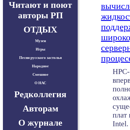
Читают и поют
вычисл
авторы РП
жидкос
поддер
ОТДЫХ
широко
Музеи
серверн
Игры
процесс
Песни русского застолья
Народное
HPC-
Смешное
впер
О НАС
полн
Редколлегия
охла
суще
Авторам
плат 
О журнале
Intel.