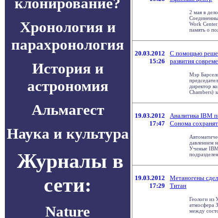
клонирование?
2 мая в дел
Соединенны
Хронология и
Work Center
память о пож
парахронология
20.03.2012
С помощью решен
15:26
развития соврем
История и
Мэр Барсело
астрономия
председател
директор к
Chambers) з
Альмагест
19.03.2012
Аналитика IBM п
17:47
Сонома сохранят
Наука и культура
Автоматиче
давлением н
Ученые IBM 
Журналы в
подразделен
сети:
19.03.2012
Метаногены сдел
17:29
Титан
Геологи из 
атмосфера 
Nature
между сост
. .