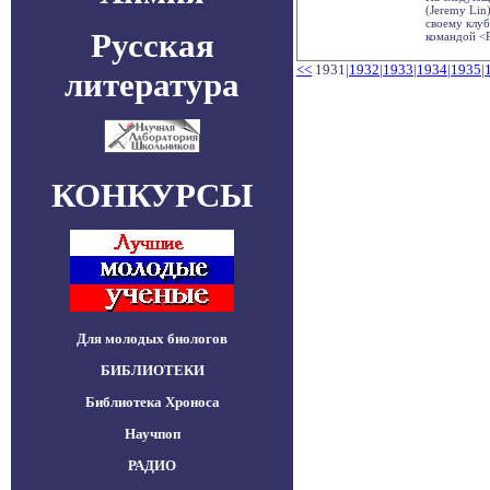
(Jeremy Lin
своему клу
Русская
командой <Рэ
<<
1931|
1932
|
1933
|
1934
|
1935
|
литература
КОНКУРСЫ
Для молодых биологов
БИБЛИОТЕКИ
Библиотека Хроноса
Научпоп
РАДИО