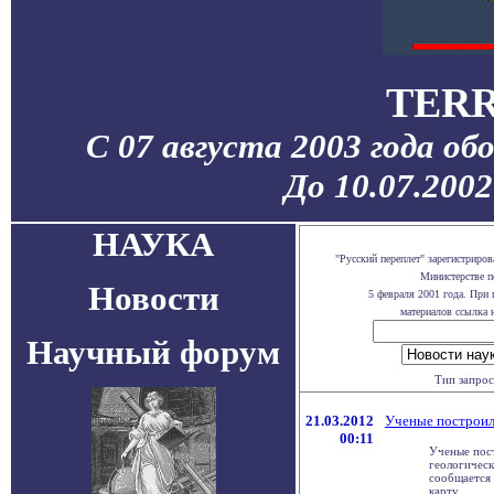
TERR
С 07 августа 2003 года об
До 10.07.200
НАУКА
"Русский переплет" зарегистрир
Министерстве п
Новости
5 февраля 2001 года. При
материалов ссылка н
Научный форум
Тип запрос
21.03.2012
Ученые построил
00:11
Ученые пос
геологичес
сообщается 
карту, . . .