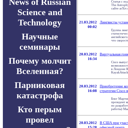
News of Russian
Статья с по
The Astrophy
сайте arXiv.o
Science and
Technology
21.03.2012
Лингвисты устан
00:02
Группа линг
Научные
статистичес
английского
что скорость 
семинары
20.03.2012
Виртуальная гонк
Почему молчит
16:34
Cisco выпус
возможност
Вселенная?
в Лондоне 
KayakAttack 
Парниковая
20.03.2012
Приобретение ко
16:08
стратегии Cisco 
катастрофа
Блог Мартин
президент к
по разработ
Кто перым
работы) Мы .
провел
20.03.2012
В США при участ
15:28
офисный центр