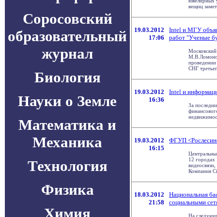
ювелирных 
вещиц заметн
Соросовский
19.03.2012
Intel и МГУ объя
образовательный
17:06
работ "Ученые б
журнал
Московский
М.В.Ломонос
проведении 
СНГ третьего
Биология
19.03.2012
Intel и информа
Науки о Земле
16:36
За последни
финансового
недвижимост
Математика и
Механика
19.03.2012
ФГУП <Рослесин
16:15
Центральны
12 городах
Технология
видеосвязи,
Компания Cis
Физика
18.03.2012
Национальная ба
21:58
социальными сет
Химия
На следующ