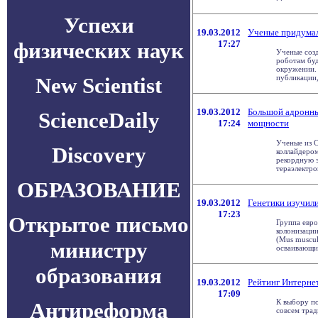
Успехи
19.03.2012
Ученые придумал
физических наук
17:27
Ученые соз
роботам бу
окружении. 
New Scientist
публикации, 
19.03.2012
Большой адронны
ScienceDaily
17:24
мощности
Ученые из 
Discovery
коллайдером
рекордную э
тераэлектрон
ОБРАЗОВАНИЕ
19.03.2012
Генетики изучил
17:23
Открытое письмо
Группа евро
колонизаци
(Mus muscul
министру
осваивающие
образования
19.03.2012
Рейтинг Интернет
17:09
К выбору п
Антиреформа
совсем тра