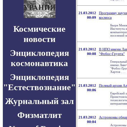
21.03.2012
Программу научи
00:09
космоса
Бьерн Мензе
Космические
Института и
компьютери
поселений на
новости
21.03.2012
В НПО имени Лав
Энциклопедия
00:08
"Фобос-Грунта"
космонавтика
Генеральны
имени Лавоч
"Фобос-Гру
Хартов . . .
Энциклопедия
"Естествознание"
21.03.2012
Полный архив Ал
00:06
Еврейский у
Принстонск
Журнальный зал
технологич
интерактивны
Физматлит
21.03.2012
Астрономы обнар
00:04
Астрономы 