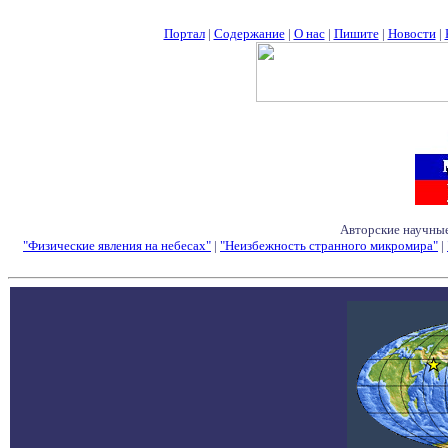
Портал
|
Содержание
|
О нас
|
Пишите
|
Новости
|
Авторские научные
"Физические явления на небесах"
|
"Неизбежность странного микромира"
|
Семинары - Конфе