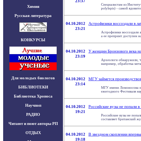
23:37
Специалистам из Институт
Химия
polylepis) - самой ядовито
Русская литература
04.10.2012
Астрофизики воссоздали в л
23:21
Астрофизики воссоздали а
а ее препринт доступен на 
КОНКУРСЫ
04.10.2012
У женщин Бронзового века н
23:19
Археологи обнаружили, чт
например, обработка металл
Для молодых биологов
04.10.2012
МГУ займется производство
23:14
БИБЛИОТЕКИ
МГУ имени Ломоносова ор
ежегодного Фестиваля наук
Библиотека Хроноса
Научпоп
04.10.2012
Российские вузы не попали в
19:21
РАДИО
Российские вузы не попал
составляет британский жур
Читают и поют авторы РП
ОТДЫХ
04.10.2012
В звездном скоплении вперв
19:18