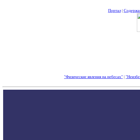
Портал
|
Содержа
"Физические явления на небесах"
|
"Неизбе