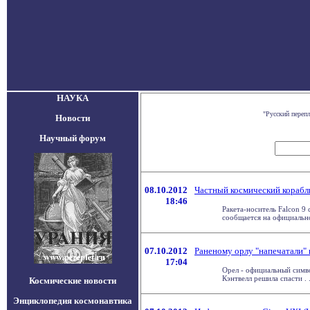
НАУКА
"Русский переп
Новости
Научный форум
08.10.2012
Частный космический корабл
18:46
Ракета-носитель Falcon 9
сообщается на официальном
07.10.2012
Раненому орлу "напечатали"
17:04
Орел - официальный симв
Кэнтвелл решила спасти . .
Космические новости
Энциклопедия космонавтика