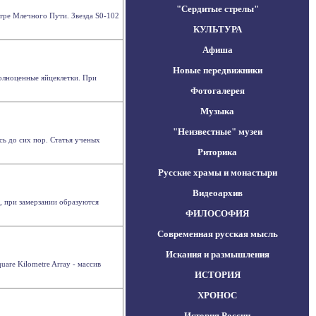
"Сердитые стрелы"
тре Млечного Пути. Звезда S0-102
КУЛЬТУРА
Афиша
Новые передвижники
олноценные яйцеклетки. При
Фотогалерея
Музыка
"Неизвестные" музеи
сь до сих пор. Статья ученых
Риторика
Русские храмы и монастыри
Видеоархив
, при замерзании образуются
ФИЛОСОФИЯ
Современная русская мысль
Искания и размышления
are Kilometre Array - массив
ИСТОРИЯ
ХРОНОС
История России