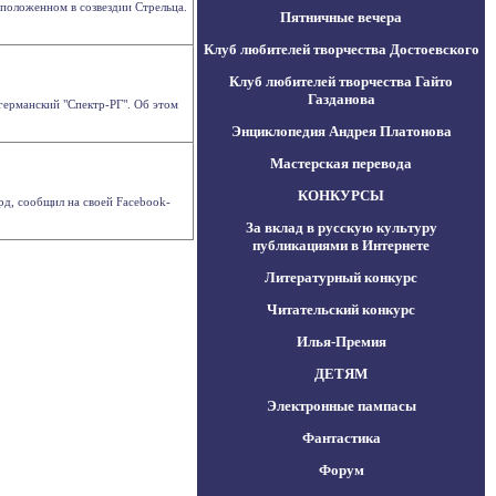
положенном в созвездии Стрельца.
Пятничные вечера
Клуб любителей творчества Достоевского
Клуб любителей творчества Гайто
Газданова
германский "Спектр-РГ". Об этом
Энциклопедия Андрея Платонова
Мастерская перевода
КОНКУРСЫ
рд, сообщил на своей Facebook-
За вклад в русскую культуру
публикациями в Интернете
Литературный конкурс
Читательский конкурс
Илья-Премия
ДЕТЯМ
Электронные пампасы
Фантастика
Форум