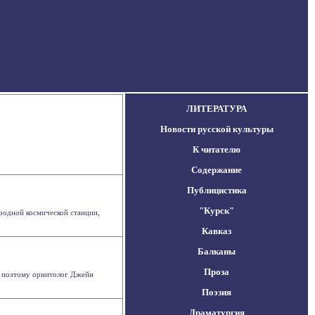
ЛИТЕРАТУРА
Новости русской культуры
К читателю
Содержание
Публицистика
"Курск"
родной космической станции,
Кавказ
Балканы
Проза
о поэтому орнитолог Джейн
Поэзия
Драматургия