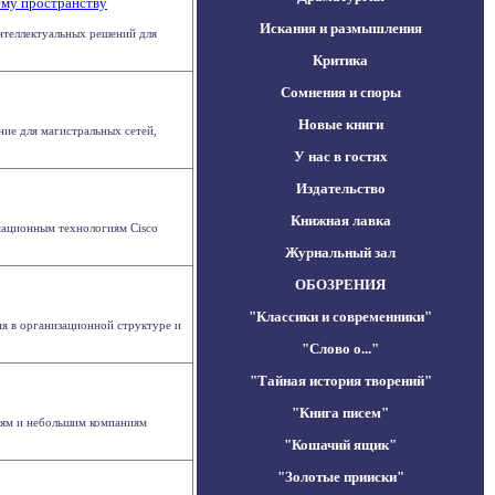
чему пространству
Искания и размышления
интеллектуальных решений для
Критика
Сомнения и споры
Новые книги
ние для магистральных сетей,
У нас в гостях
Издательство
Книжная лавка
мационным технологиям Cisco
Журнальный зал
ОБОЗРЕНИЯ
"Классики и современники"
ия в организационной структуре и
"Слово о..."
"Тайная история творений"
"Книга писем"
елям и небольшим компаниям
"Кошачий ящик"
"Золотые прииски"