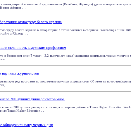
а молекулярной и клеточной фармакологии (Вальбонн, Франция) удалось выделить из яда ч
й змеи Африки . . .
аборатории атмосферу белого карлика
тмосферу белого карлика в лаборатории. Статья появится в сборнике Proceedings of the 18
сайте arXiv.org . . .
ашли склонность к мужским профессиям
о в Бронзовом веке (5 тысяч - 3,2 тысячи лет назад) женщины занимались такими типично
а . . .
м научных журналистов
ганизует ряд программ по подготовке научных журналистов. Об этом на пресс-конферен
и, . . .
 число 200 лучших университетов мира
и в число 200 лучших университетов мира по версии рейтинга Times Higher Education World
нал Times Higher Education . . .
ые обнаружили пару черных дыр