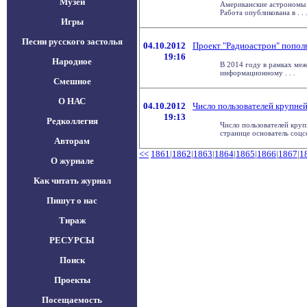
Музеи
Американские астрономы 
Работа опубликована в . . 
Игры
Песни русского застолья
04.10.2012
Проект "Радиоастрон" попол
19:16
Народное
В 2014 году в рамках меж
информационному . . .
Смешное
О НАС
04.10.2012
Число пользователей крупне
19:13
Редколлегия
Число пользователей круп
странице основатель соцсет
Авторам
<<
1861
|
1862
|
1863
|
1864
|
1865
|
1866
|
1867
|
1
О журнале
Как читать журнал
Пишут о нас
Тираж
РЕСУРСЫ
Поиск
Проекты
Посещаемость