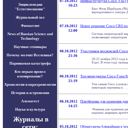
07.10.2012
Инфраструктура Cisco VXI (Vi
Энциклопедия
16:23
"Естествознание"
Блог Фила Шербурна (Phil
корпоративного сектора Дв
Журнальный зал
Физматлит
07.10.2012
Новое решение Cisco CRS по
12:00
News of Russian Science and
Cистема операторской мар
позволяющее операторам э
Technology
Научные семинары
06.10.2012
Участников московской Cisc
Почему молчит Вселенная?
21:36
20-22 ноября 2012 года 
Expo. В этом году тринадц
Парниковая катастрофа
Кто перым провел
клонирование?
06.10.2012
Топ-менеджеры Cisco Гэри М
21:19
Хронология и парахронология
Тем самым Cisco усилила 
некоторые перемены в . . .
История и астрономия
Альмагест
06.10.2012
Платформы для хранения данн
14:25
Наука и культура
∙Решения для хранения да
надежно защищать критичес
Журналы в
сети:
05.10.2012
Обнаружена ближайшая к чер