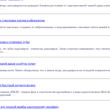
езду, находящуюся на рекордно близком расстоянии от сверхмассивной черной дыры в цен
 . .
 стволовые клетки в яйцеклетки
Киото научились создавать из эмбриональных и индуцированных стволовых клеток мышей п
зались отличные зубы
 что зубы гадрозавров - утконосых динозавров - были устроены совершеннее, чем считало
, . . .
ющей капле особую точку
ниверситета Твенте обнаружили, что у капель воды, находящихся на холодной поверхности
й быстрый радиотелескоп
ткрыли ASKAP - первую фазу в строительстве крупнейшего в мире радиотелескопа SKA (Squ
дратный . . .
 яде черной мамбы альтернативу морфину