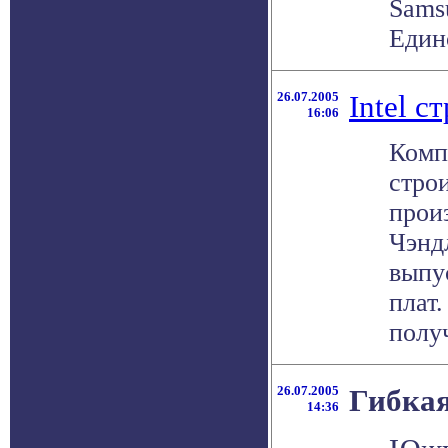
Sams
Единс
26.07.2005
Intel 
16:06
Компа
стро
прои
Чэнд
выпу
плат.
получ
26.07.2005
Гибкая
14:36