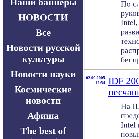
Наши баннеры
По с
руко
НОВОСТИ
Intel
Все
разв
техн
Новости русской
расп
культуры
беспр
Новости науки
02.09.2005
IDF 20
12:54
Космические
песчан
новости
На I
Афиша
пред
Inte
The best of
повы