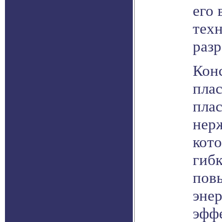
его 
тех
разр
Кон
пла
пла
нер
кото
гибк
пов
эне
эфф