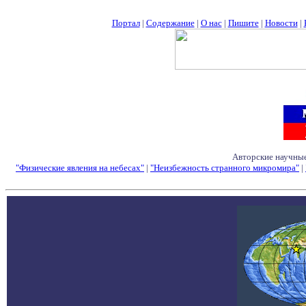
Портал
|
Содержание
|
О нас
|
Пишите
|
Новости
|
Авторские научные
"Физические явления на небесах"
|
"Неизбежность странного микромира"
|
Семинары - Конфе