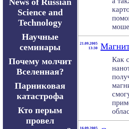
а та
News of Russian
карто
Science and
помо
Technology
мошен
Научные
21.09.2005
Магнит
семинары
13:30
Как 
Почему молчит
нано
Вселенная?
полу
Парниковая
магн
смог
катастрофа
прим
Кто перым
област
провел
16.09.2005