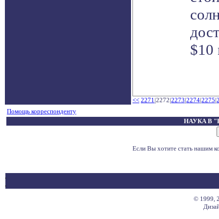
сол
дост
$10 
<<
2271
|2272|
2273
|
2274
|
2275
|
Помощь корреспонденту
НАУКА В 
Если Вы хотите стать нашим 
© 1999, 
Дизай