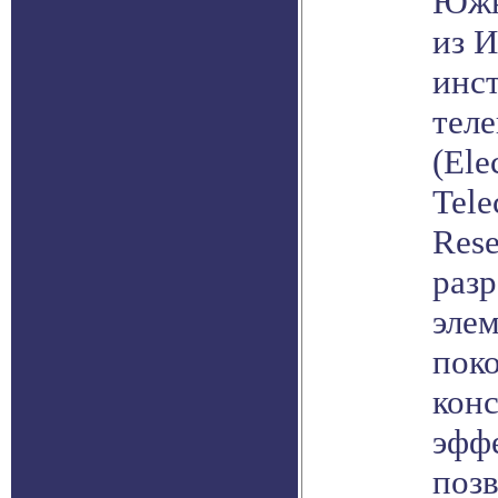
Южн
из И
инст
тел
(Ele
Tele
Rese
раз
элем
поко
конс
эфф
поз