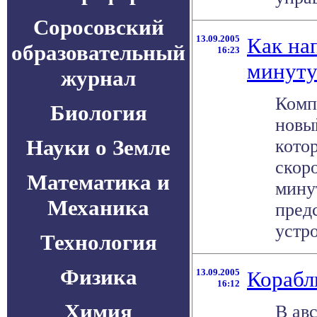
Соросовский
13.09.2005
Как нап
образовательный
16:23
минуту
журнал
Комп
Биология
новый
Науки о Земле
кото
скор
Математика и
мину
Механика
пред
устро
Технология
Физика
13.09.2005
Корабл
16:12
Химия
В ав