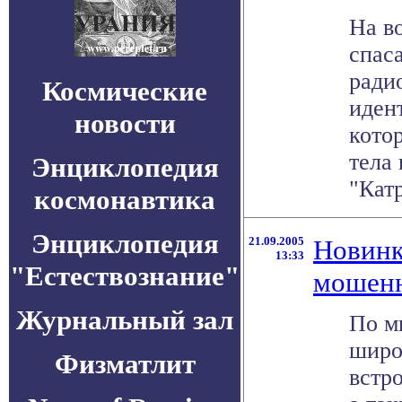
На в
спас
ради
Космические
иден
новости
кото
тела
Энциклопедия
"Катр
космонавтика
Энциклопедия
21.09.2005
Новинк
13:33
"Естествознание"
мошен
Журнальный зал
По м
широ
Физматлит
встр