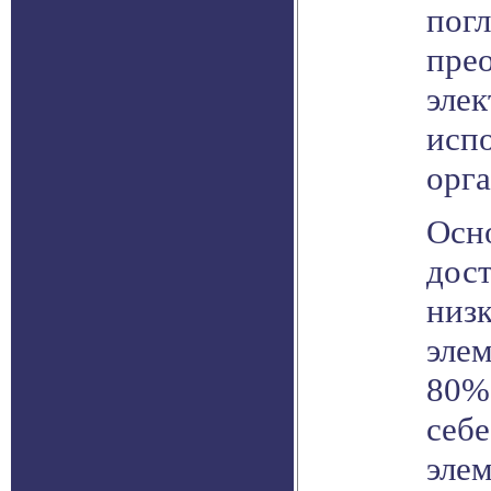
погл
пре
элек
испо
орга
Осн
дос
низ
элем
80%
себ
элем