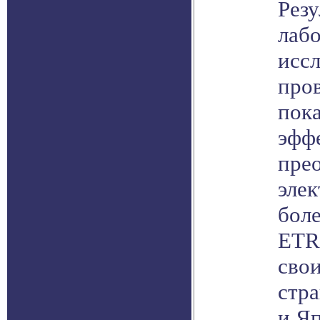
Резу
лаб
исс
про
пока
эфф
прео
эле
боле
ETR
свои
стр
и Я