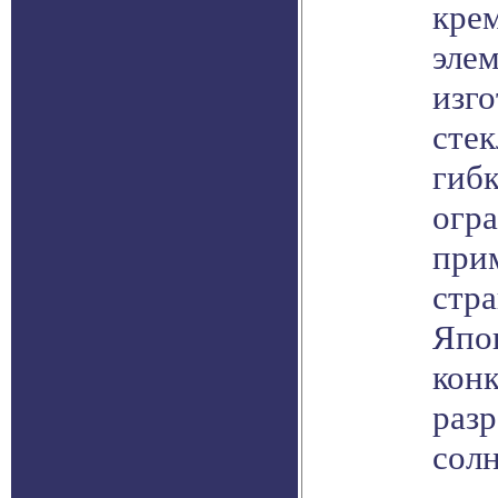
кре
эле
изг
сте
гибк
огр
при
стра
Япон
кон
разр
сол