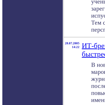
учен
заре
испу
Тем 
персп
28.07.2005
ИТ-бре
14:22
быстре
В но
маро
журн
посл
повы
имен