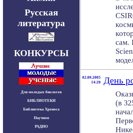
иссл
Русская
CSIR
литература
косм
кото
сам.
Scien
КОНКУРСЫ
модел
02.09.2005
День р
14:20
Для молодых биологов
Оказ
БИБЛИОТЕКИ
(в 32
Библиотека Хроноса
начал
Научпоп
Перв
РАДИО
Нике