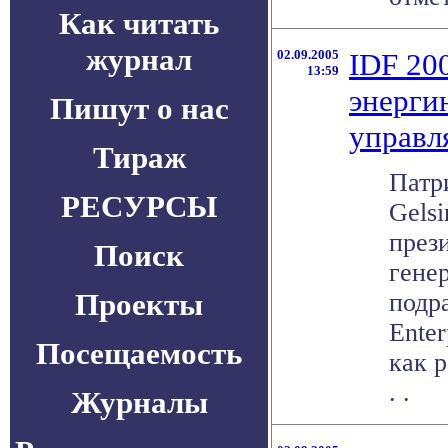
Как читать
журнал
02.09.2005
IDF 200
13:59
энерги
Пишут о нас
управл
Тираж
Патри
РЕСУРСЫ
Gelsi
прези
Поиск
гене
Проекты
подра
Enter
Посещаемость
как р
. .
Журналы