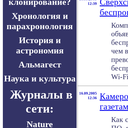
клонирование?
Сверхс
12:39
беспро
Хронология и
парахронология
Комп
объя
История и
бесп
астрономия
чем в
прев
Альмагест
бесп
Wi-Fi
Наука и культура
Журналы в
16.09.2005
Камеро
12:36
газета
сети:
Как 
Nature