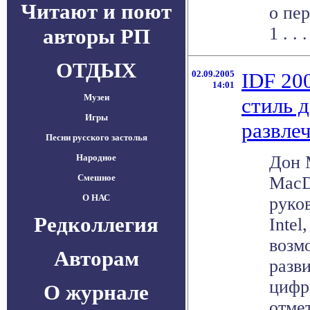
Читают и поют
о пе
1 . . .
авторы РП
ОТДЫХ
02.09.2005
IDF 200
14:01
Музеи
стиль 
Игры
развле
Песни русского застолья
Народное
Дон 
Смешное
MacD
О НАС
руко
Редколлегия
Intel
возм
Авторам
разв
цифр
О журнале
отмет