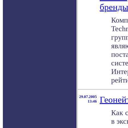
бренды
Комп
Techn
груп
явля
пост
сист
Инте
рейти
29.07.2005
Геоней
13:46
Как 
в эк