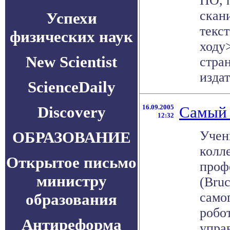
ПО, 
скан
Успехи
текст
физических наук
ходу
New Scientist
стра
издат
ScienceDaily
Discovery
16.09.2005
Самый 
12:32
ОБРАЗОВАНИЕ
Учен
колл
Открытое письмо
проф
министру
(Bruc
само
образования
робо
Антиреформа
управ