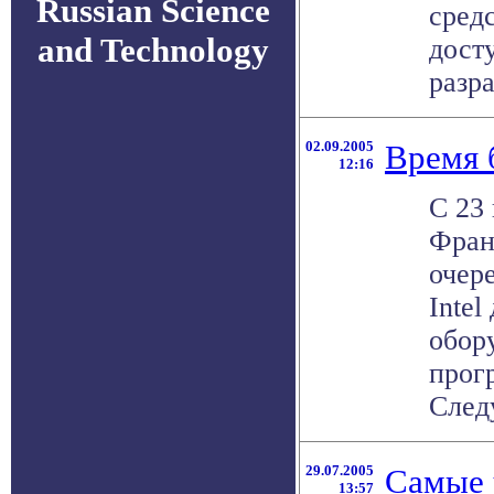
Russian Science
сред
and Technology
досту
разра
02.09.2005
Время 
12:16
С 23 
Фран
очер
Intel
обор
прог
След
29.07.2005
Самые
13:57