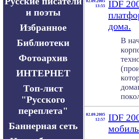
Русские писатели
02.09.2005
IDF 20
13:55
и поэты
платфо
дома.
Избранное
В на
Библиотеки
корпо
Фотоархив
техно
(прои
ИНТЕРНЕТ
котор
дома
Топ-лист
покол
"Русского
переплета"
02.09.2005
IDF 20
12:57
Баннерная сеть
мобиль