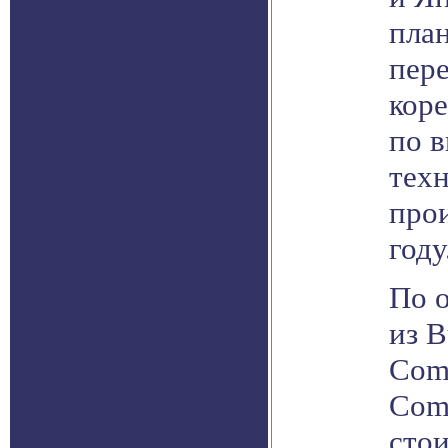
план
пер
кор
по 
тех
прои
году
По 
из B
Com
Comp
сто