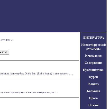
ЛИТЕРАТУРА
 #77-4362 от
Новости русской
культуры
К читателю
Содержание
Публицистика
ойных нанотрубок. Энбо Ван (Enbo Wang) и его коллеги . . .
"Курск"
Кавказ
Балканы
ту свою трехмерную и вполне материальную . . .
Проза
Поэзия