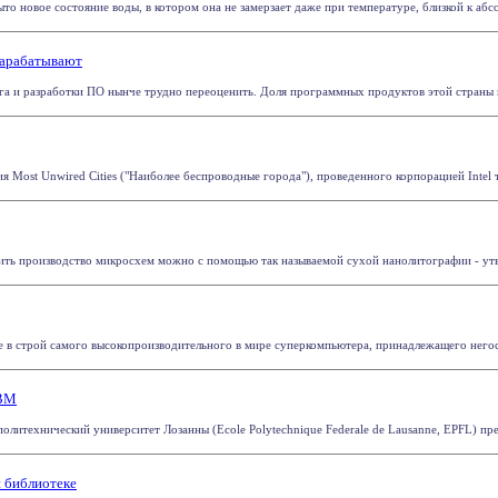
ыто новое состояние воды, в котором она не замерзает даже при температуре, близкой к абс
зарабатывают
га и разработки ПО нынче трудно переоценить. Доля программных продуктов этой страны н
ия Most Unwired Cities ("Наиболее беспроводные города"), проведенного корпорацией Intel
ить производство микросхем можно с помощью так называемой сухой нанолитографии - утве
 в строй самого высокопроизводительного в мире суперкомпьютера, принадлежащего негосуд
IBM
литехнический университет Лозанны (Ecole Polytechnique Fеdеrale de Lausanne, EPFL) пр
й библиотеке