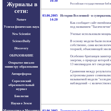
16:30
Журналы в
Российская государственная библ
сети:
03.06.2005
История Вселенной - в суперкомп
Nature
14:20
Как сообщает сайт membrana.
Успехи физических наук
под названием "Тысячелетие
New Scientist
Ученые использовали мощный
ScienceDaily
В основу модели были полож
собственно, сама космологич
Discovery
теорией, объясняющей эвол
ОБРАЗОВАНИЕ
Особенно британцев заинтере
энергии, о природе которой 
Открытое письмо
13 миллиардов лет смоделир
министру образования
Сравнения между результата
Антиреформа
астрономы ранее сомневались
называемой модели "холодно
Соросовский
наблюдений - с количеством 
образовательный
журнал
Биология
Науки о Земле
Математика и Механика
03.06.2005
Транзистор из одной молекулы