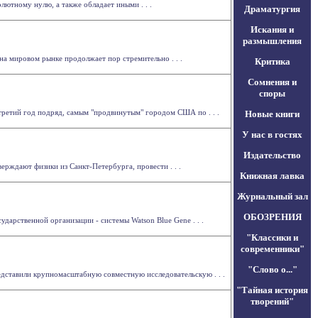
олютному нулю, а также обладает иными . . .
Драматургия
Искания и
размышления
а мировом рынке продолжает пор стремительно . . .
Критика
Сомнения и
споры
 третий год подряд, самым "продвинутым" городом США по . . .
Новые книги
У нас в гостях
Издательство
рждают физики из Санкт-Петербурга, провести . . .
Книжная лавка
Журнальный зал
ОБОЗРЕНИЯ
арственной организации - системы Watson Blue Gene . . .
"Классики и
современники"
"Слово о..."
едставили крупномасштабную совместную исследовательскую . . .
"Тайная история
творений"