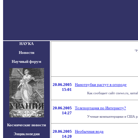
НАУКА
"Р
Новости
Научный форум
20.06.2005
Нанотрубки растут в огороде
15:01
Как сообщает сайт cnews.ru, кит
20.06.2005
Телепортация по Интернету?
14:27
Ученые-компьютерщики в США разр
Космические новости
20.06.2005
Необычная вода
Энциклопедия
14:20