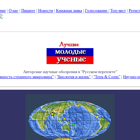
ние
|
О нас
|
Пишите
|
Новости
|
Книжная лавка
|
Голосование
|
Топ-лист
|
Регис
Авторские научные обозрения в "Русском переплете"
жность странного микромира"
|
"Биология и жизнь"
|
"Terra & Comp"
|
Научно-п
Семинары - Конференции - Симпозиумы - Конкурсы