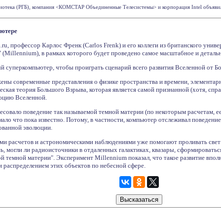
иотека (РГБ), компания <КОМСТАР Объединенные Телесистемы> и корпорация Intel объявили 
ьютере
ru, профессор Карлос Френк (Carlos Frenk) и его коллеги из британского униве
" (Millennium), в рамках которого будет проведено самое масштабное и детал
 суперкомпьютер, чтобы проиграть сценарий всего развития Вселенной от Бо
ены современные представления о физике пространства и времени, элементар
еская теория Большого Взрыва, которая является самой признанной (хотя, спра
юцию Вселенной.
совало поведение так называемой темной материи (по некоторым расчетам, ее
мало что пока известно. Потому, в частности, компьютер отслеживал поведен
ованной эволюции.
ми расчетов и астрономическими наблюдениями уже помогают проливать свет 
, могли ли радиоисточники в отдаленных галактиках, квазары, сформироваться
й темной материи". Эксперимент Millennium показал, что такое развитие впол
и распределением этих объектов по небесной сфере.