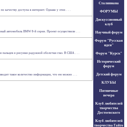
Сталиниана
качеству доступа в интернет. Однако у этих . . .
ФОРУМЫ
Дискуссионный
клуб
ный автомобиль BMW 8-й серии. Проект осуществили . . .
Научный форум
Форум "Русская
идея"
 пальцев и рисунки радужной оболочки глаз. В США . . .
Форум "Курск"
Исторический
форум
Детский форум
водит такое количество информации, что ею можно . . .
КЛУБЫ
Пятничные
вечера
Клуб любителей
творчества
Достоевского
Клуб любителей
творчества Гайто