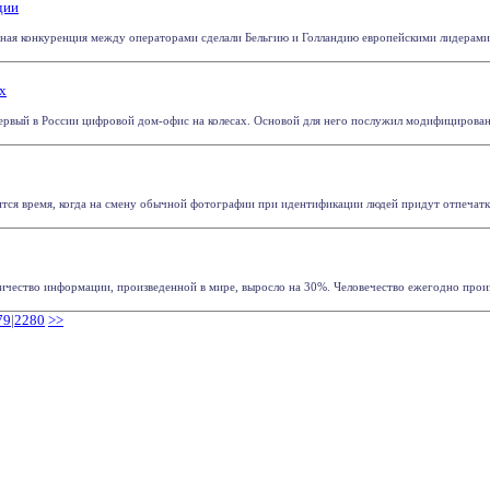
дии
я конкуренция между операторами сделали Бельгию и Голландию европейскими лидерами по 
ах
ервый в России цифровой дом-офис на колесах. Основой для него послужил модифицирован
зится время, когда на смену обычной фотографии при идентификации людей придут отпечатки
личество информации, произведенной в мире, выросло на 30%. Человечество ежегодно произ
79
|
2280
>>