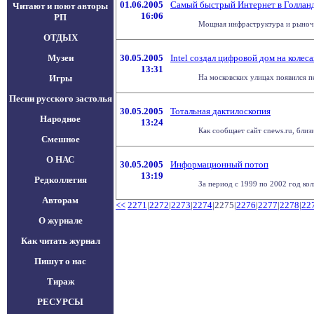
01.06.2005
Самый быстрый Интернет в Голлан
Читают и поют авторы
16:06
РП
Мощная инфраструктура и рыночна
ОТДЫХ
Музеи
30.05.2005
Intel создал цифровой дом на колес
13:31
Игры
На московских улицах появился п
Песни русского застолья
30.05.2005
Тотальная дактилоскопия
Народное
13:24
Как сообщает сайт cnews.ru, бли
Смешное
О НАС
30.05.2005
Информационный потоп
13:19
Редколлегия
За период с 1999 по 2002 год ко
Авторам
<<
2271
|
2272
|
2273
|
2274
|2275|
2276
|
2277
|
2278
|
22
О журнале
Как читать журнал
Пишут о нас
Тираж
РЕСУРСЫ