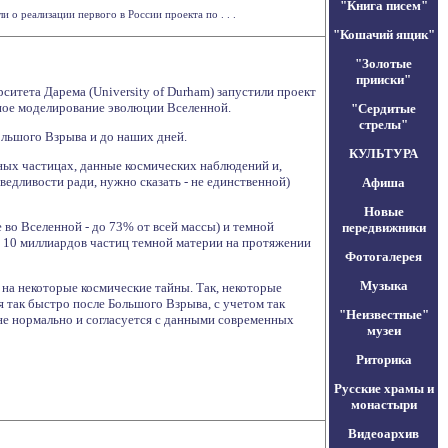
"Книга писем"
о реализации первого в России проекта по . . .
"Кошачий ящик"
"Золотые
прииски"
рситета Дарема (University of Durham) запустили проект
ьное моделирование эволюции Вселенной.
"Сердитые
стрелы"
льшого Взрыва и до наших дней.
КУЛЬТУРА
ных частицах, данные космических наблюдений и,
ведливости ради, нужно сказать - не единственной)
Афиша
Новые
 во Вселенной - до 73% от всей массы) и темной
передвижники
ие 10 миллиардов частиц темной материи на протяжении
Фотогалерея
Музыка
на некоторые космические тайны. Так, некоторые
 так быстро после Большого Взрыва, с учетом так
"Неизвестные"
не нормально и согласуется с данными современных
музеи
Риторика
Русские храмы и
монастыри
Видеоархив