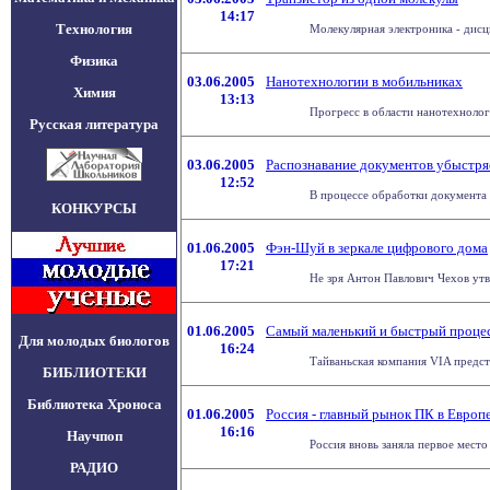
14:17
Технология
Молекулярная электроника - дисц
Физика
03.06.2005
Нанотехнологии в мобильниках
Химия
13:13
Прогресс в области нанотехнолог
Русская литература
03.06.2005
Распознавание документов убыстря
12:52
В процессе обработки документа 
КОНКУРСЫ
01.06.2005
Фэн-Шуй в зеркале цифрового дома
17:21
Не зря Антон Павлович Чехов утве
01.06.2005
Самый маленький и быстрый проце
Для молодых биологов
16:24
Тайваньская компания VIA предст
БИБЛИОТЕКИ
Библиотека Хроноса
01.06.2005
Россия - главный рынок ПК в Европ
16:16
Научпоп
Россия вновь заняла первое мест
РАДИО