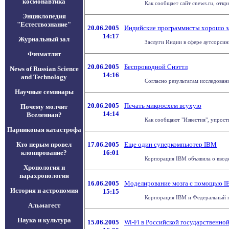
космонавтика
Как сообщает сайт cnews.ru, откр
Энциклопедия
"Естествознание"
20.06.2005
Индийские программисты хорошо 
14:17
Журнальный зал
Заслуги Индии в сфере аутсорсин
Физматлит
20.06.2005
Беспроводной Сиэттл
News of Russian Science
14:16
and Technology
Согласно результатам исследован
Научные семинары
20.06.2005
Печать микросхем всухую
Почему молчит
14:14
Вселенная?
Как сообщают "Известия", упрост
Парниковая катастрофа
Кто перым провел
17.06.2005
Еще один суперкомпьютер IBM
клонирование?
16:01
Корпорация IBM объявила о вводе
Хронология и
парахронология
16.06.2005
Моделирование мозга с помощью 
История и астрономия
15:15
Корпорация IBM и Федеральный по
Альмагест
Наука и культура
15.06.2005
Wi-Fi в Российской государственно