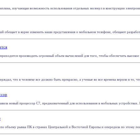
иплина, изучающая возможность использования отдельных молекул в конструкции электронны
ий обещает в корне изменить наши представления о мобильном телефоне, обещают разработчи
ется
приходится производить огромный объем вычислений для того, чтобы обеспечить высокое ка
рждал, что в человеке все должно быть прекрасно, а ученые во все времена верили в то, чт
ссор
авила новый процессор С7, предназначенный для использования в мобильных устройствах. П
е
о по объему рынка ПК в странах Центральной и Восточной Европы и опередила по этому пока