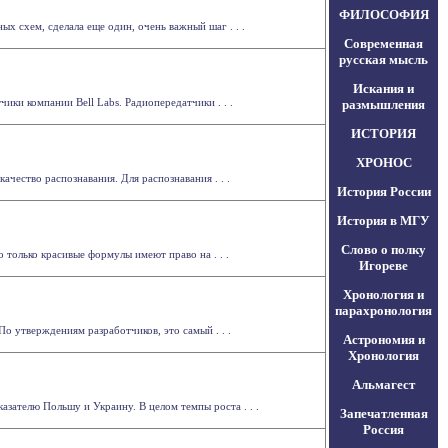
ФИЛОСОФИЯ
х схем, сделала еще один, очень важный шаг . . .
Современная
русская мысль
Искания и
ки компании Bell Labs. Радиопередатчики . . .
размышления
ИСТОРИЯ
ХРОНОС
чество распознавания. Для распознавания . . .
История России
История в МГУ
Слово о полку
о только красивые формулы имеют право на . . .
Игореве
Хронология и
парахронология
о утверждениям разработчиков, это самый . . .
Астрономия и
Хронология
Альмагест
зателю Польшу и Украину. В целом темпы роста . . .
Запечатленная
Россия