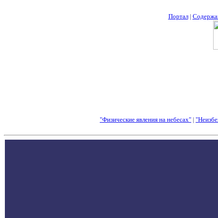
Портал
|
Содержа
"Физические явления на небесах"
|
"Неизбе