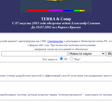
TERRA & Comp
С 07 августа 2003 года обозрение ведет Александр Семенов
До 10.07.2002 вел Кирилл Крылов
усский переплет" зарегистрирован как СМИ.
Свидетельство
о регистрации в Министерстве печати РФ: Эл.
5 февраля 2001 года. При полном или частичном использовании
материалов ссылка на www.pereplet.ru обязательна.
Тип запроса:
"И"
"Или"
айские ученые разработали простой и эффективный способ получения так называемых многосл
абатывают систему, которая позволит людям "телепортироваться" - пересылать по интерне