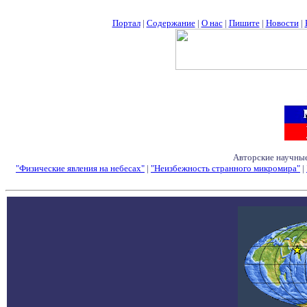
Портал
|
Содержание
|
О нас
|
Пишите
|
Новости
|
Авторские научные
"Физические явления на небесах"
|
"Неизбежность странного микромира"
|
Семинары - Конфе