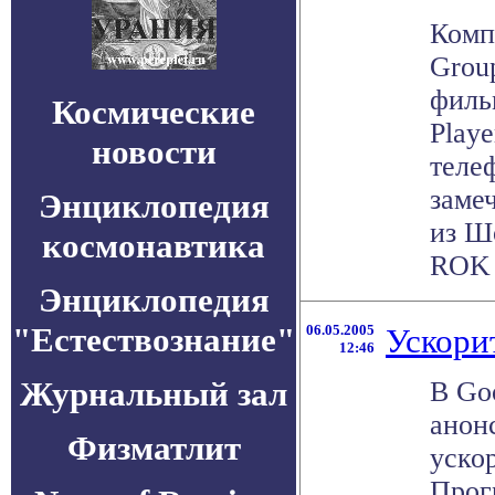
Комп
Grou
филь
Космические
Play
новости
теле
заме
Энциклопедия
из Ш
космонавтика
ROK P
Энциклопедия
"Естествознание"
06.05.2005
Ускори
12:46
Журнальный зал
В Go
анон
Физматлит
уско
Прог