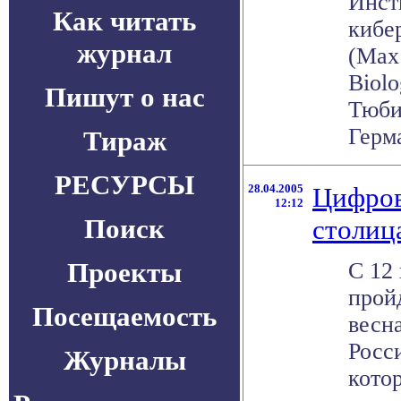
Инст
Как читать
кибе
журнал
(Max 
Biolo
Пишут о нас
Тюби
Герма
Тираж
РЕСУРСЫ
28.04.2005
Цифрова
12:12
Поиск
столиц
Проекты
С 12
прой
Посещаемость
весна
Росс
Журналы
кото