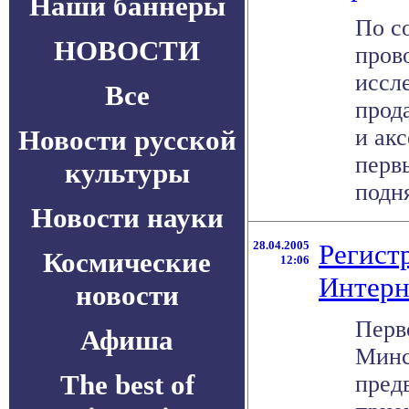
Наши баннеры
По с
НОВОСТИ
пров
иссл
Все
прод
Новости русской
и ак
первы
культуры
подня
Новости науки
28.04.2005
Регист
Космические
12:06
Интерн
новости
Перв
Афиша
Минс
The best of
пред