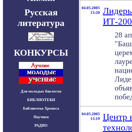
04.05.2005
Лидеры
Русская
13:20
ИТ-200
литература
28 ап
"Баш
КОНКУРСЫ
цере
лаур
наци
Лидер
объя
Для молодых биологов
побед
БИБЛИОТЕКИ
Библиотека Хроноса
04.05.2005
Центр 
Научпоп
13:19
технол
РАДИО