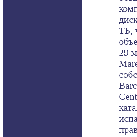
комп
диск
ТБ,
объ
29 м
Mar
соб
Barc
Cent
ката
исп
прав