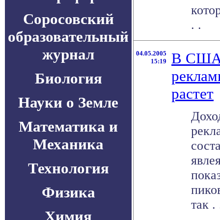
кото
Соросовский
. .
образовательный
журнал
04.05.2005
В США 
15:19
реклам
Биология
растет
Науки о Земле
Дохо
Математика и
рекл
Механика
соста
явлея
Технология
пока
пико
Физика
так . 
Химия