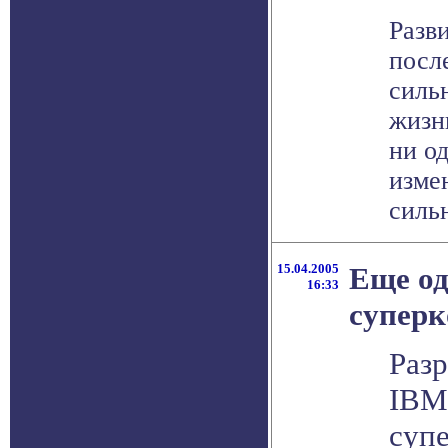
Разв
посл
силь
жизн
ни о
изме
сильн
15.04.2005
Еще о
16:33
суперк
Раз
IBM
суп