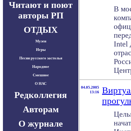
Читают и поют
В мо
авторы РП
комп
офиц
ОТДЫХ
пере
Музеи
Intel
Игры
отра
Песни русского застолья
Росс
Народное
Центр
Смешное
О НАС
04.05.2005
Виртуа
Редколлегия
13:16
прогул
Авторам
Цель
О журнале
нача