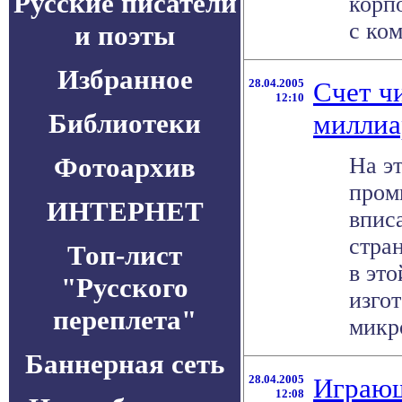
Русские писатели
корп
с ком
и поэты
Избранное
28.04.2005
Счет ч
12:10
Библиотеки
милли
Фотоархив
На э
пром
ИНТЕРНЕТ
впис
стра
Топ-лист
в это
"Русского
изго
переплета"
микро
Баннерная сеть
28.04.2005
Играю
12:08