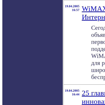
19.04.2005
WiMAX 
16:57
Интерн
Сегод
объя
перв
подд
WiMA
для 
широ
беспр
19.04.2005
25 гла
16:44
иннова