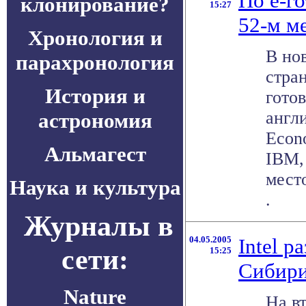
По e-г
клонирование?
15:27
52-м ме
Хронология и
В но
парахронология
стра
История и
гото
англ
астрономия
Econ
Альмагест
IBM,
место
Наука и культура
.
Журналы в
04.05.2005
Intel р
сети:
15:25
Сибир
Nature
На в