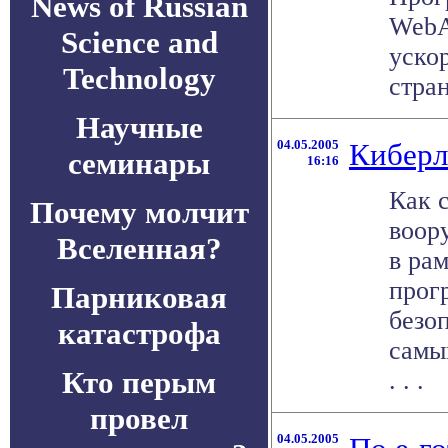
News of Russian
WebA
Science and
уско
Technology
стран
Научные
04.05.2005
Киберл
семинары
16:16
Как 
Почему молчит
воор
Вселенная?
в ра
прог
Парниковая
безо
катастрофа
самы
Кто перым
. . .
провел
04.05.2005