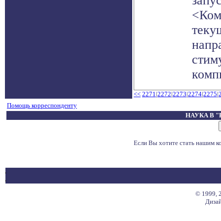
запу
<Ком
текущ
напр
стим
компь
<<
2271
|
2272
|
2273
|
2274
|
2275
|
Помощь корреспонденту
НАУКА В 
Если Вы хотите стать нашим 
© 1999, 
Дизай