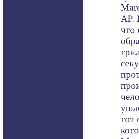
Mar
AP.
что 
обр
три
секу
про
про
чело
ушло
тот 
кот