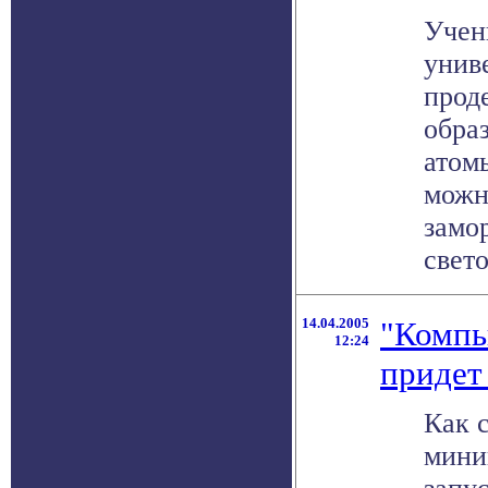
Учен
унив
прод
обра
атомы
можн
замо
светом
14.04.2005
"Компь
12:24
придет
Как 
мини