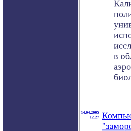
Кал
пол
унив
испо
иссл
в об
аэр
биол
14.04.2005
Компью
12:27
"замор