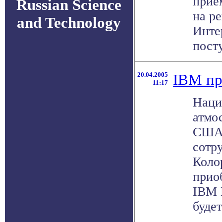
прие
Russian Science
на р
and Technology
Инте
посту
20.04.2005
IBM пр
11:17
Наци
атмо
США 
сотр
Коло
прио
IBM 
будет 