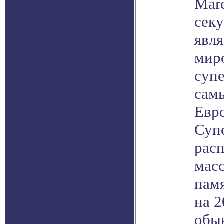
Mar
сек
явля
мир
суп
сам
Евр
Суп
расп
мас
памя
на 2
обы