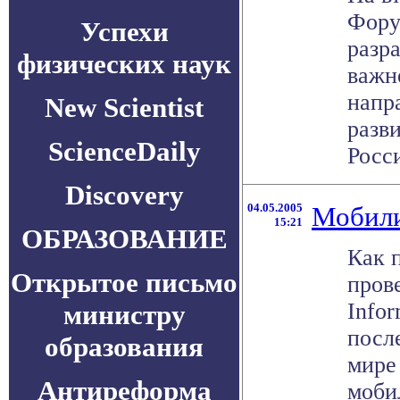
Форум
Успехи
разр
физических наук
важн
напр
New Scientist
разв
ScienceDaily
Росси
Discovery
04.05.2005
Мобили
15:21
ОБРАЗОВАНИЕ
Как 
Открытое письмо
пров
Infor
министру
посл
образования
мире 
Антиреформа
моби