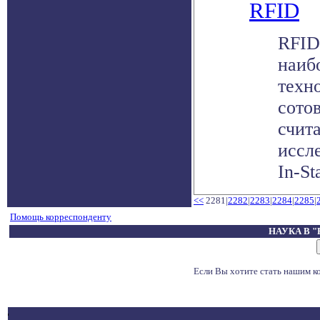
RFID
RFID
наиб
техн
сото
счит
иссл
In-St
<<
2281|
2282
|
2283
|
2284
|
2285
|
Помощь корреспонденту
НАУКА В 
Если Вы хотите стать нашим 