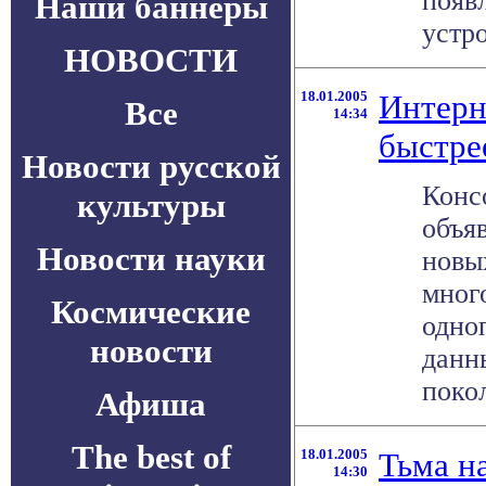
появ
Наши баннеры
устро
НОВОСТИ
18.01.2005
Интерн
Все
14:34
быстре
Новости русской
Консо
культуры
объя
Новости науки
новы
мног
Космические
одно
новости
данн
покол
Афиша
The best of
18.01.2005
Тьма н
14:30