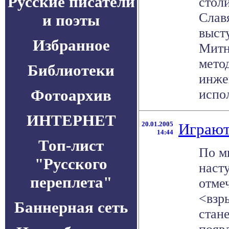
Русские писатели
стол
Слав
и поэты
выст
Избранное
Митн
мето
Библиотеки
инже
Фотоархив
испол
ИНТЕРНЕТ
20.01.2005
Играют
14:44
Топ-лист
По м
"Русского
наст
переплета"
отме
<взр
Баннерная сеть
стан