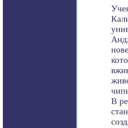
Уче
Кал
унив
Анд
нов
кото
вжи
жив
чипы
В ре
ста
соз