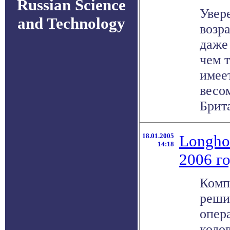
Russian Science
Увер
and Technology
возра
даже
чем т
имее
весо
Брита
18.01.2005
Longho
14:18
2006 г
Комп
реши
опер
кодо