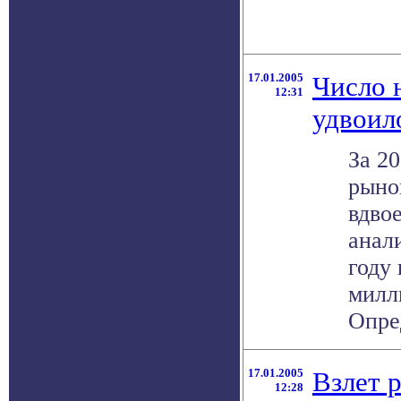
17.01.2005
Число 
12:31
удвоил
За 2
рыно
вдво
анал
году 
милл
Опре
17.01.2005
Взлет 
12:28