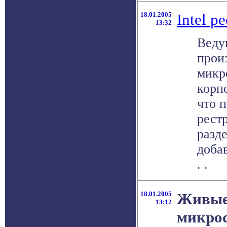
18.01.2005
Intel р
13:32
Веду
прои
микр
корпо
что 
рест
разде
добав
. .
18.01.2005
Живые
13:12
микро