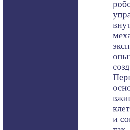
робо
упр
вну
мех
экс
опы
созд
Перв
осно
вжи
клет
и с
так,