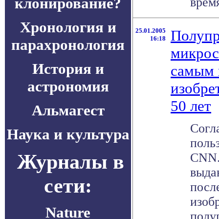
клонирование?
время
Хронология и
25.01.2005
Полупр
16:18
парахронология
микрос
История и
самым
астрономия
изобре
50 лет
Альмагест
Согл
Наука и культура
поль
Журналы в
CNN.
выда
сети:
посл
изоб
Nature
полу