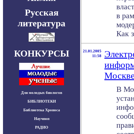
влас
Русская
в ра
литература
моде
Как з
КОНКУРСЫ
21.01.2005
Электр
11:58
информ
Москв
В Мо
Для молодых биологов
уста
БИБЛИОТЕКИ
инфо
Библиотека Хроноса
сооб
Научпоп
прав
РАДИО