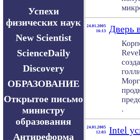
микро
Успехи
физических наук
24.01.2005
Дверь 
16:13
New Scientist
Корп
ScienceDaily
Revel
созд
Discovery
голл
Морг
ОБРАЗОВАНИЕ
прод
Открытое письмо
пред
.
министру
образования
24.01.2005
Intel у
12:03
Антиреформа