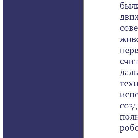
был
дви
сов
жив
пер
счит
дал
техн
испо
соз
пол
робо