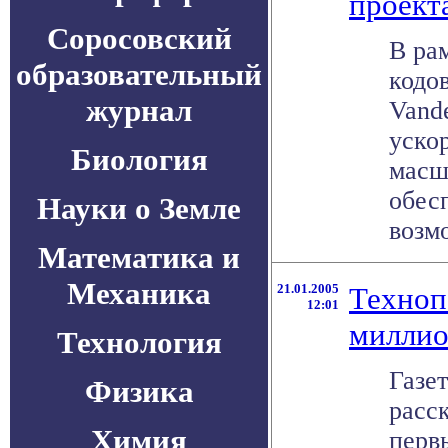
проект
Соросовский
В ра
образовательный
кодо
журнал
Vande
уско
Биология
масш
обес
Науки о Земле
возмо
Математика и
Механика
21.01.2005
Техноп
12:01
миллио
Технология
Газе
Физика
расс
Химия
перв