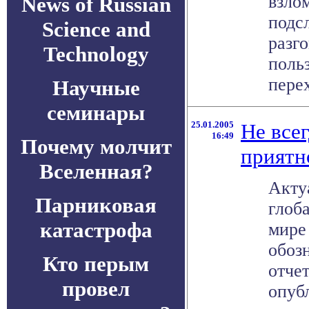
взлом
News of Russian
подс
Science and
разг
Technology
поль
перех
Научные
семинары
25.01.2005
Не всег
16:49
Почему молчит
приятно
Вселенная?
Акту
Парниковая
глоб
катастрофа
мире
обоз
Кто перым
отчет
провел
опуб