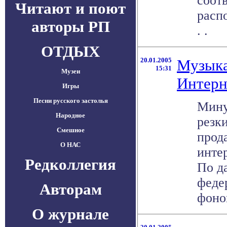
соот
Читают и поют
расп
авторы РП
. .
ОТДЫХ
20.01.2005
Музыка
15:31
Музеи
Интерн
Игры
Песни русского застолья
Мину
Народное
резк
Смешное
прод
О НАС
инте
Редколлегия
По д
феде
Авторам
фоног
О журнале