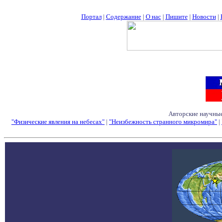
Портал
|
Содержание
|
О нас
|
Пишите
|
Новости
|
Авторские научные
"Физические явления на небесах"
|
"Неизбежность странного микромира"
|
Семинары - Конфе