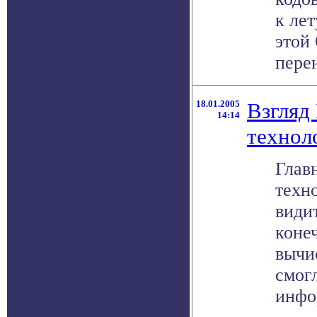
к лет
этой
перен
18.01.2005
Взгляд 
14:14
технол
Глав
техн
видит
коне
вычи
смог
инфор