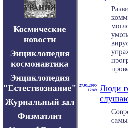
Разв
комм
могл
Космические
умон
новости
виру
упра
Энциклопедия
прог
космонавтика
прове
Энциклопедия
"Естествознание"
27.01.2005
Люди г
12:49
слуша
Журнальный зал
Совр
Физматлит
самы