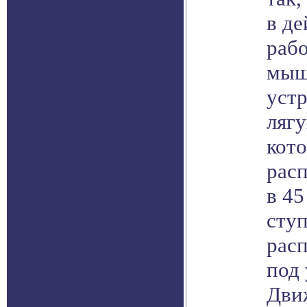
в де
раб
мыш
уст
ляг
кот
рас
в 45
сту
рас
под 
Дви