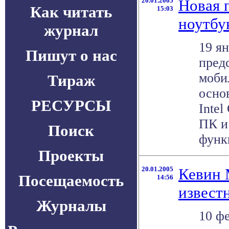
20.01.2005
Новая п
Как читать
15:03
ноутбу
журнал
19 ян
Пишут о нас
пред
моби
Тираж
осно
РЕСУРСЫ
Intel
ПК и
Поиск
функц
Проекты
20.01.2005
Кевин 
Посещаемость
14:56
извест
Журналы
10 фе