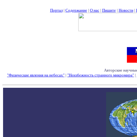
Портал
|
Содержание
|
О нас
|
Пишите
|
Новости
|
Авторские научные
"Физические явления на небесах"
|
"Неизбежность странного микромира"
|
Семинары - Конфе