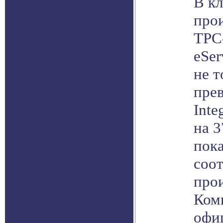
В кл
про
TPC
eSer
не т
пре
Inte
на 
пока
соо
прои
Ком
офи