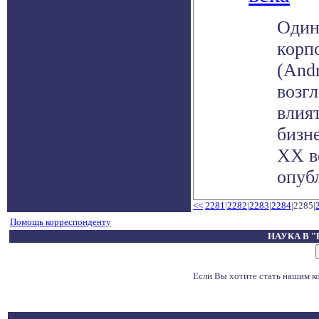
Один
корпо
(And
возг
влия
бизн
XX в
опубл
<<
2281
|
2282
|
2283
|
2284
|2285|
Помощь корреспонденту
НАУКА В 
Если Вы хотите стать нашим 