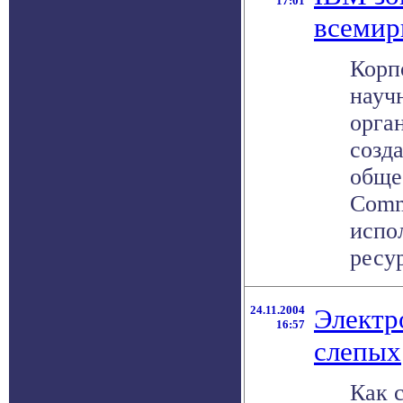
17:01
всемир
Корп
науч
орга
созд
обще
Comm
испо
ресур
24.11.2004
Электр
16:57
слепых
Как 