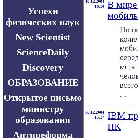
10.12.2004
В мире
16:10
Успехи
мобиль
физических наук
По п
New Scientist
коли
моби
ScienceDaily
серед
Discovery
мире
челов
ОБРАЗОВАНИЕ
всего
. .
Открытое письмо
министру
06.12.2004
IBM пр
образования
15:17
ПК
Антиреформа