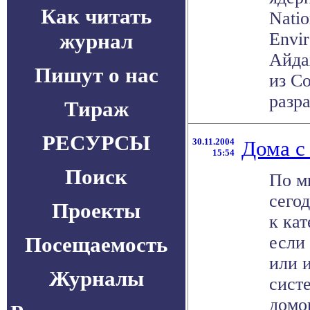
Как читать
Natio
журнал
Envir
Айда
Пишут о нас
из С
разра
Тираж
РЕСУРСЫ
30.11.2004
Дома с
15:54
Поиск
По м
сего
Проекты
к ка
Посещаемость
если 
или 
Журналы
сист
домов