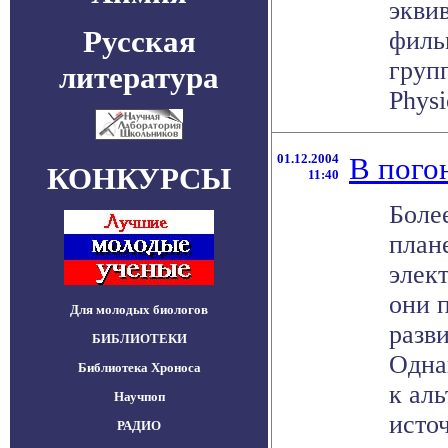
экви
Русская
филь
груп
литература
Physic
01.12.2004
В пого
КОНКУРСЫ
11:40
Более
план
элек
они 
Для молодых биологов
разв
БИБЛИОТЕКИ
Одна
Библиотека Хроноса
к ал
Научпоп
источ
РАДИО