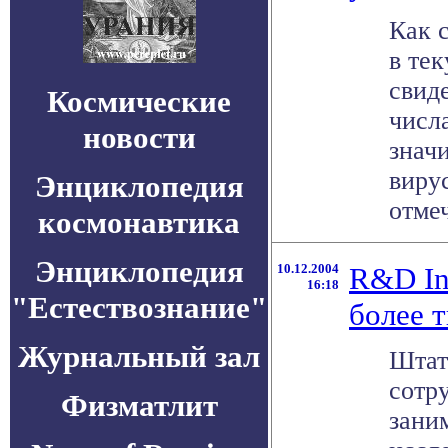
Как 
в те
свид
Космические
числ
новости
знач
виру
Энциклопедия
отмеч
космонавтика
Энциклопедия
10.12.2004
R&D Int
16:18
"Естествознание"
более 
Журнальный зал
Штат
сотру
Физматлит
зани