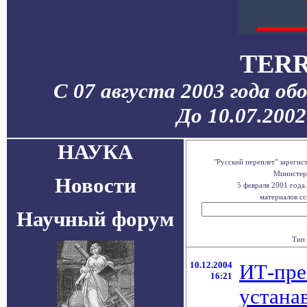
TERR
С 07 августа 2003 года об
До 10.07.200
НАУКА
"Русский переплет" зареги
Министерс
Новости
5 февраля 2001 года
материалов сс
Научный форум
Тип 
10.12.2004
ИТ-пре
16:21
устана