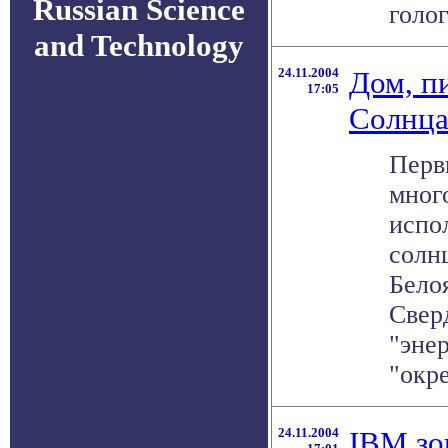
Russian Science
голог
and Technology
24.11.2004
Дом, п
17:05
Солнца
Перв
мног
испо
солнц
Бело
Свер
"энер
"окре
24.11.2004
IBM зо