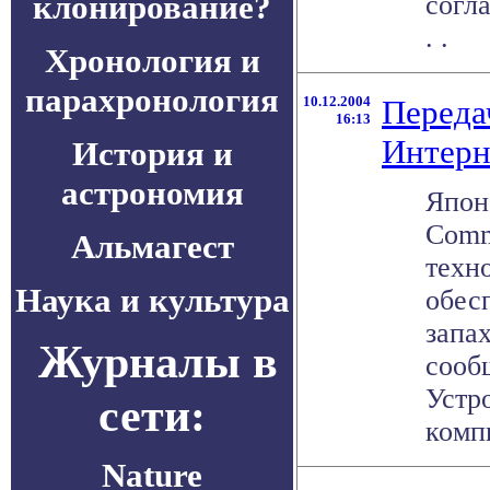
клонирование?
согл
. .
Хронология и
парахронология
10.12.2004
Переда
16:13
Интерн
История и
астрономия
Япон
Comm
Альмагест
техн
Наука и культура
обес
запа
Журналы в
сооб
Устр
сети:
компь
Nature