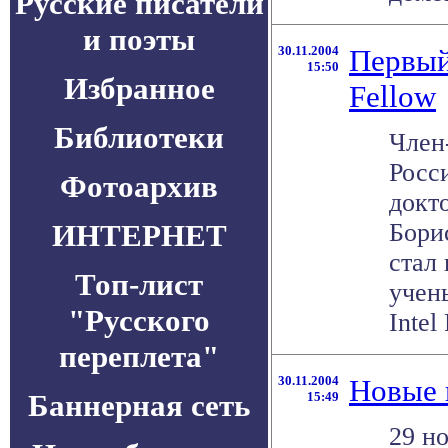
Русские писатели
и поэты
30.11.2004
Первый
15:50
Избранное
Fellow
Библиотеки
Член
Росс
Фотоархив
докт
ИНТЕРНЕТ
Бори
стал
Топ-лист
учен
"Русского
Intel 
переплета"
30.11.2004
Новые 
Баннерная сеть
15:49
29 н