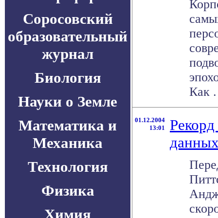
Корп
Соросовский
самы
перс
образовательный
совр
журнал
подв
Биология
эпох
Как . 
Науки о Земле
01.12.2004
Рекорд
Математика и
13:01
данны
Механика
Пере
Технология
Питт
Физика
Андж
скор
Химия