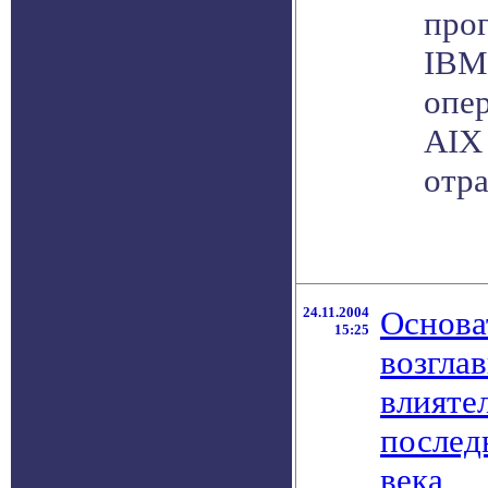
про
IBM
опе
AIX
отр
24.11.2004
Основат
15:25
возгла
влияте
послед
века