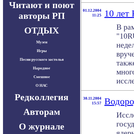
Читают и поют
01.12.2004
10 лет
авторы РП
11:25
В ра
ОТДЫХ
"10R
Музеи
неде
Игры
вруч
Песни русского застолья
такж
Народное
мног
Смешное
иссле
О НАС
Редколлегия
30.11.2004
Водоро
15:57
Авторам
Иссл
госу
О журнале
ядер