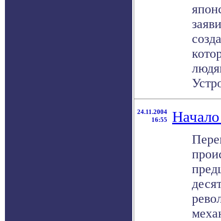
япон
заяви
созда
кото
людя
Устро
24.11.2004
Начало
16:55
Пере
прои
пред
десят
рево
меха