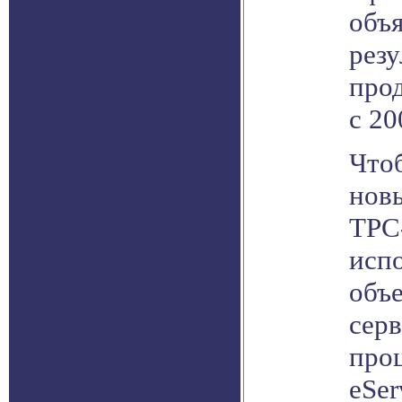
объ
резу
прод
с 20
Что
новы
TPC
исп
объ
серв
про
eSer