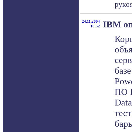
рукоя
24.11.2004
IBM оп
16:52
Кор
объя
серв
баз
Pow
ПО 
Data
тес
барь