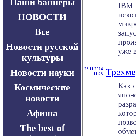
Наши баннеры
IBM 
неко
НОВОСТИ
микр
Все
запу
прои
Новости русской
уже в
культуры
26.11.2004
Трехме
Новости науки
11:23
Как 
Космические
япон
новости
разр
Афиша
котор
позв
The best of
обме