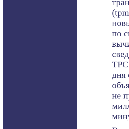
тра
(tpm
нов
по с
выч
све
TPC
дня
объ
не 
мил
мин