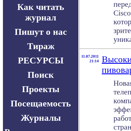
пере
Как читать
Cisco
журнал
кото
зрит
Пишут о нас
уника
Тираж
11.07.2011
Высоки
РЕСУРСЫ
21:14
пивова
Поиск
Нова
Проекты
теле
комп
Посещаемость
эффе
Журналы
рабо
стра