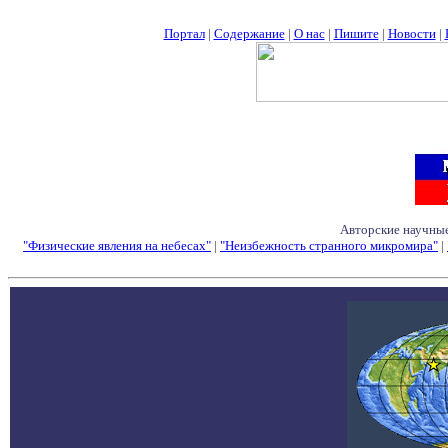
Портал
|
Содержание
|
О нас
|
Пишите
|
Новости
|
Авторские научные
"Физические явления на небесах"
|
"Неизбежность странного микромира"
|
Семинары - Конфе