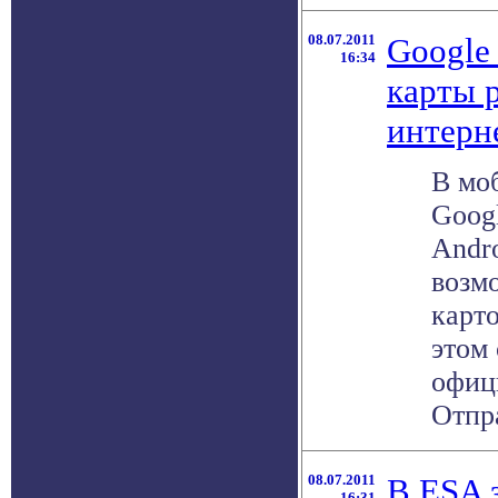
08.07.2011
Google
16:34
карты р
интерн
В мо
Goog
Andr
возм
карт
этом
офиц
Отпра
08.07.2011
В ESA 
16:31