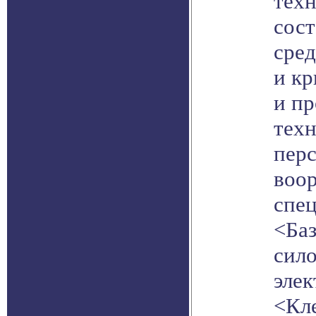
тех
сост
сре
и к
и п
техн
пер
воор
спец
<Ба
сил
элек
<Кл