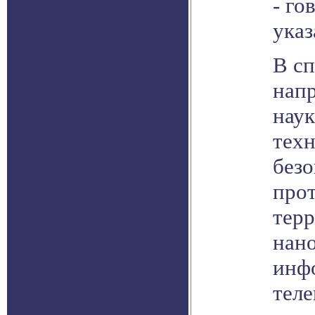
- го
указ
В с
напр
наук
техн
безо
про
терр
нан
инф
тел