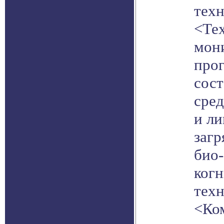
техн
<Те
мон
про
сос
сре
и ли
загр
био
ког
техн
<Ко