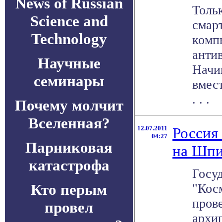
News of Russian
Толь
Science and
смар
Technology
комп
анти
Научные
Начин
семинары
вмес
. . .
Почему молчит
Вселенная?
12.07.2011
Россия
04:27
Парниковая
на Шпи
катастрофа
Госу
Кто перым
"Кос
прове
провел
архи