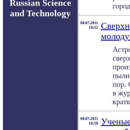
Russian Science
города
and Technology
08.07.2011
Сверхн
18:52
молоду
Астр
свер
прои
пыли,
пор.
в жур
кратко
08.07.2011
Ученые
18:50