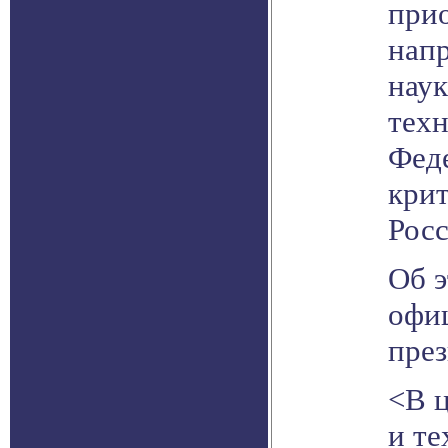
при
напр
наук
техн
Фед
кри
Рос
Об э
офи
през
<В 
и те