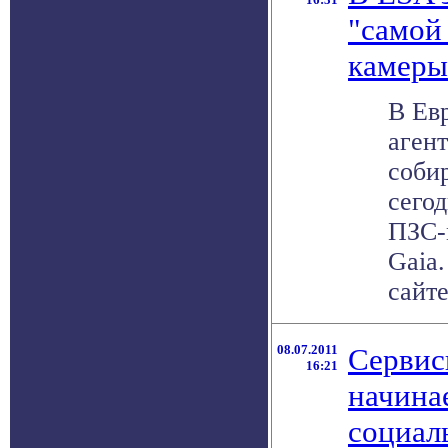
"самой
камеры
В Ев
аген
соби
сего
ПЗС-
Gaia.
сайте 
08.07.2011
Сервис
16:21
начина
социал