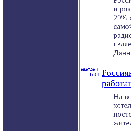
Росс
и рок
29% 
само
ради
явля
Данны
08.07.2011
Россия
18:14
работа
На в
хотел
пост
жите