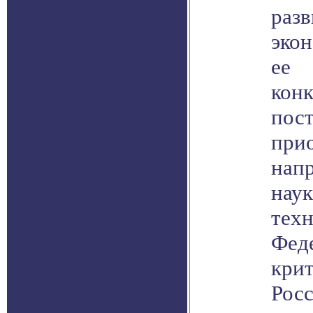
разв
эко
ее
кон
пост
при
напр
наук
техн
Фед
кри
Рос