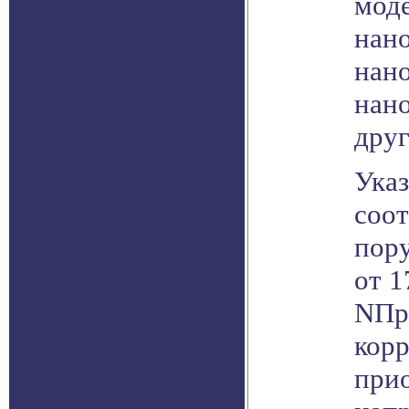
мод
нано
нано
нан
друг
Указ
соот
пор
от 1
NПр
кор
при