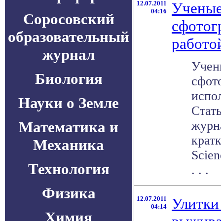
12.07.2011
Ученые
04:16
Соросовский
сфотог
образовательный
работо
журнал
Учен
Биология
сфот
испо
Науки о Земле
Стат
Математика и
журна
крат
Механика
Scie
Технология
. . .
Физика
12.07.2011
Улитки
04:14
Химия