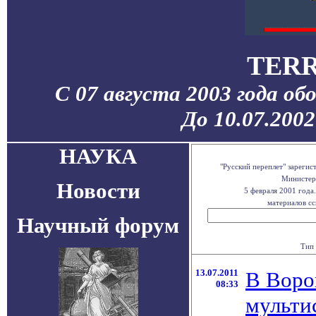
TERR
С 07 августа 2003 года об
До 10.07.200
НАУКА
"Русский переплет" зареги
Министерс
Новости
5 февраля 2001 года
материалов сс
Научный форум
Тип 
13.07.2011
В Воро
08:33
мульти