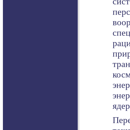
сист
пер
воор
спец
рац
при
тра
кос
энер
энер
ядер
Пер