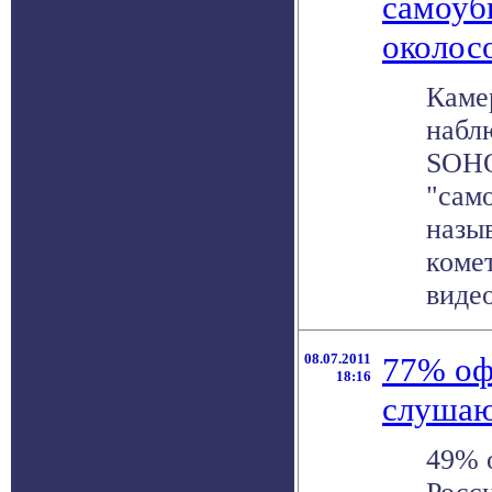
самоуб
околос
Каме
набл
SOHO
"сам
назы
коме
видео
08.07.2011
77% оф
18:16
слушаю
49% 