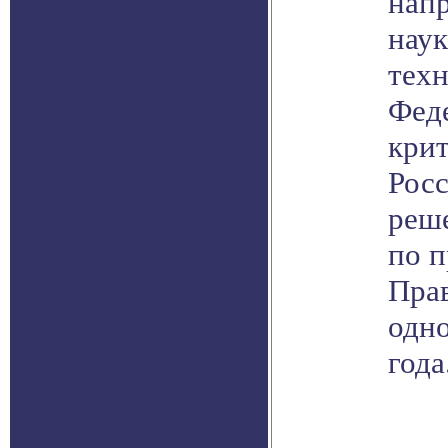
напр
наук
техн
Фед
кри
Рос
реш
по 
Прав
одно
года