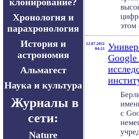
клонирование?
высо
Хронология и
цифр
этом 
парахронология
История и
12.07.2011
Универ
04:21
астрономия
Google
исслед
Альмагест
инстит
Наука и культура
Берл
Журналы в
имен
с Go
сети:
неме
учре
Nature