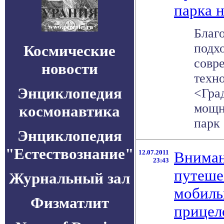
парка 
Благ
подх
Космические
совр
новости
техн
Энциклопедия
<Гра
мощн
космонавтика
парк 
Энциклопедия
"Естествознание"
12.07.2011
Вниман
23:43
путеше
Журнальный зал
мобиль
Физматлит
прицел