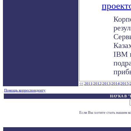
проект
Корп
резул
Серв
Казах
IBM 
подр
прибы
<<
2011
|
2012
|
2013
|
2014
|
2015
|
Помощь корреспонденту
НАУКА В 
Если Вы хотите стать нашим 