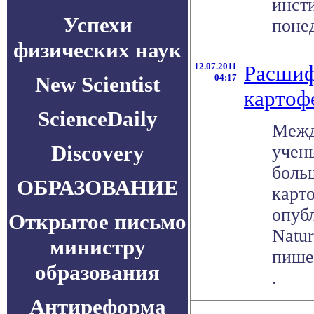
инсти
Успехи
понед
физических наук
12.07.2011
Расшиф
New Scientist
04:17
картоф
ScienceDaily
Межд
Discovery
учен
боль
ОБРАЗОВАНИЕ
карт
опуб
Открытое письмо
Natur
министру
пише
образования
.
Антиреформа