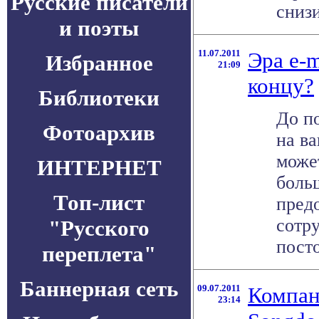
Русские писатели
снизи
и поэты
11.07.2011
Эра e-m
Избранное
21:09
концу?
Библиотеки
До п
Фотоархив
на в
може
ИНТЕРНЕТ
боль
Топ-лист
пред
сотр
"Русского
посто
переплета"
Баннерная сеть
09.07.2011
Компан
23:14