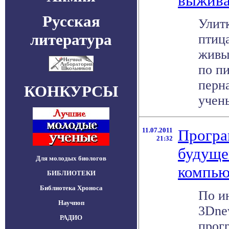
выжива
Русская
Улит
литература
птица
живы
по п
перна
КОНКУРСЫ
учены
11.07.2011
Програ
21:32
будуще
Для молодых биологов
компью
БИБЛИОТЕКИ
Библиотека Хроноса
По и
Научпоп
3Dne
РАДИО
прог