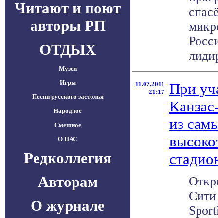
Читают и поют
спас
авторы РП
микр
Росс
ОТДЫХ
лидир
Музеи
Игры
11.07.2011
При уч
21:17
Песни русского застолья
Канзас
Народное
из сам
Смешное
высоко
О НАС
Редколлегия
стадио
Авторам
Откр
Сити
О журнале
Sport