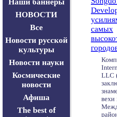
Songdo 
Наши баннеры
Develo
НОВОСТИ
усилия
Все
самых
высоко
Новости русской
городо
культуры
Комп
Новости науки
Inter
Космические
LLC 
закл
новости
знам
Афиша
вехи 
Межд
The best of
район