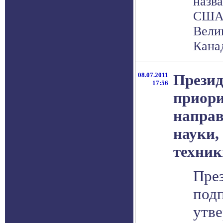
назв
США,
Вели
Канаду
08.07.2011
Презид
17:56
приор
направ
науки,
техник
Пре
под
утв