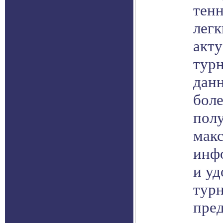
тен
легк
акт
турн
дан
бол
пол
мак
инф
и уд
тур
пред