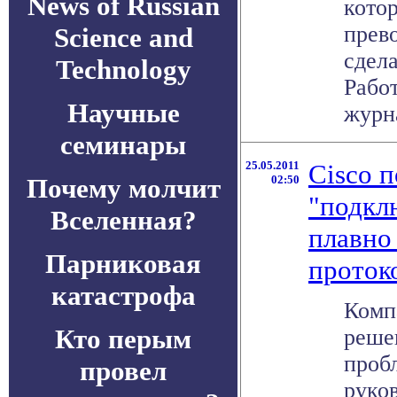
News of Russian
кото
прев
Science and
сдел
Technology
Рабо
Научные
журна
семинары
25.05.2011
Cisco 
Почему молчит
02:50
"подкл
Вселенная?
плавно
Парниковая
проток
катастрофа
Комп
Кто перым
реше
проб
провел
руко