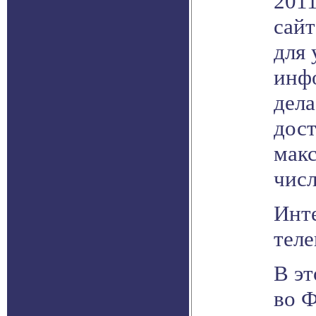
201
сайт
для 
инфо
дела
дос
мак
числ
Инт
тел
В эт
во 