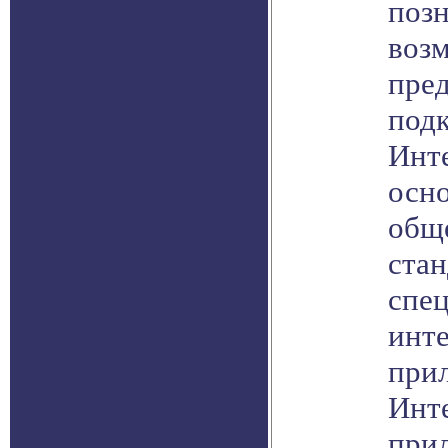
поз
воз
пре
под
Инте
осн
общ
стан
спе
инт
при
Инт
при