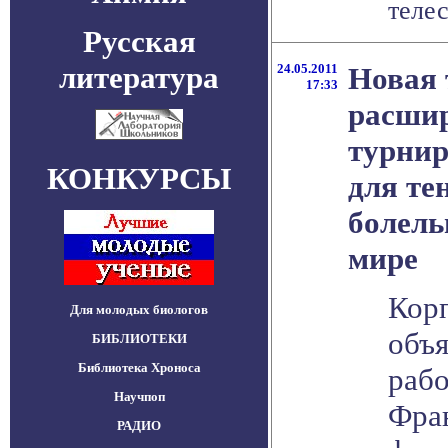
телес
Русская
литература
24.05.2011
Новая 
17:33
расшир
турнир
КОНКУРСЫ
для те
болель
мире
Кор
Для молодых биологов
объя
БИБЛИОТЕКИ
Библиотека Хроноса
рабо
Научпоп
Фра
РАДИО