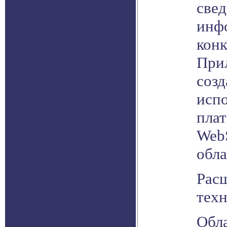
свед
инф
конк
При
созд
исп
пла
WebS
обл
Рас
тех
Обл