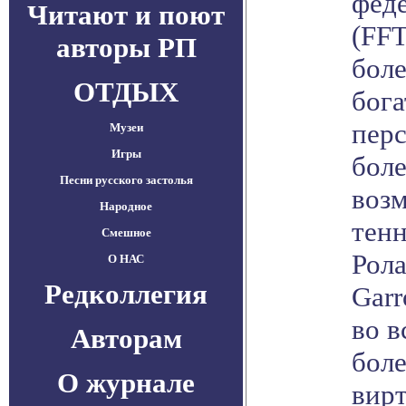
фед
Читают и поют
(FFT
авторы РП
бол
ОТДЫХ
бога
пер
Музеи
Игры
бол
Песни русского застолья
воз
Народное
тен
Смешное
Рола
О НАС
Редколлегия
Garr
во в
Авторам
бол
О журнале
вирт