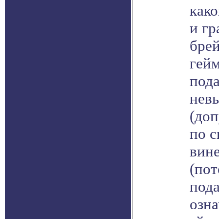
како
и г
бре
гейм
пода
нев
(до
по с
вин
(по
пода
озна