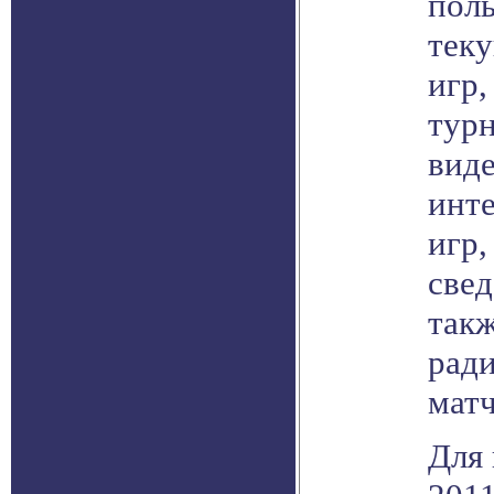
поль
тек
игр,
турн
вид
инт
игр,
свед
так
рад
матч
Для