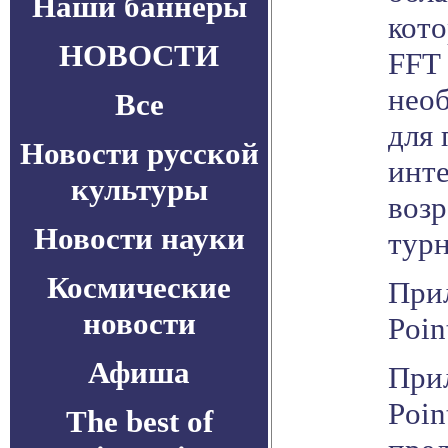
Наши баннеры
кото
НОВОСТИ
FFT
нео
Все
для
Новости русской
инте
культуры
возр
Новости науки
турн
Космические
При
новости
Poin
Афиша
При
Poin
The best of