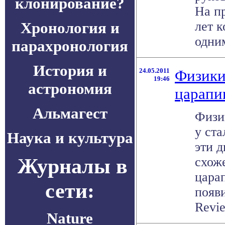
клонирование?
На п
Хронология и
лет 
одним
парахронология
История и
24.05.2011
Физики
19:46
астрономия
царапи
Альмагест
Физи
у ста
Наука и культура
эти д
Журналы в
схож
цара
сети:
появи
Revie
Nature