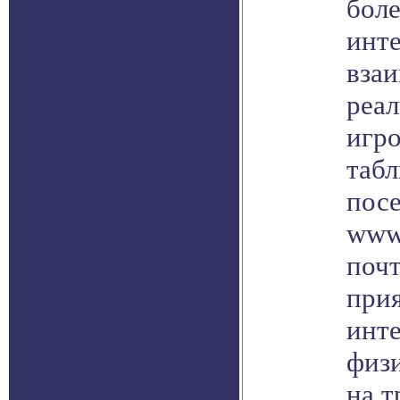
бол
инт
взаи
реал
игр
табл
пос
www.
почт
при
инте
физи
на т