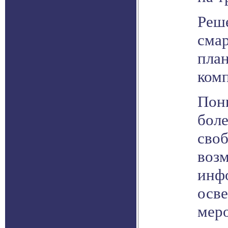
Реш
сма
пла
ком
Пон
бол
своб
воз
инф
осв
мер