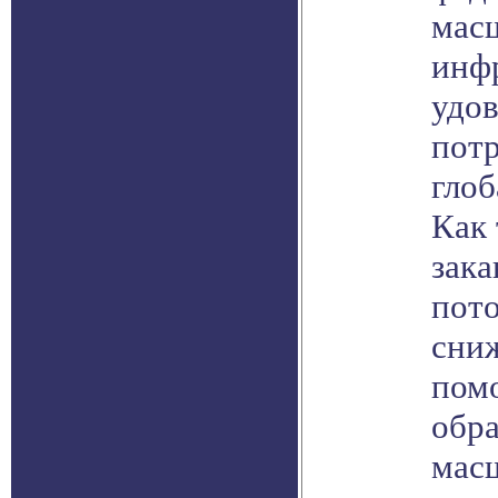
мас
инф
удо
пот
глоб
Как 
зака
пото
сни
пом
обр
мас