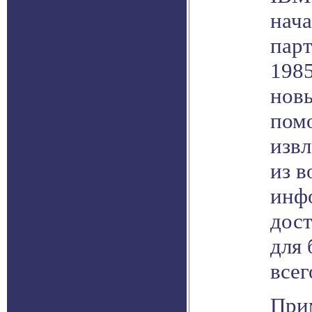
нача
парт
1985
новы
помо
изв
из 
инф
дос
для 
всег
При