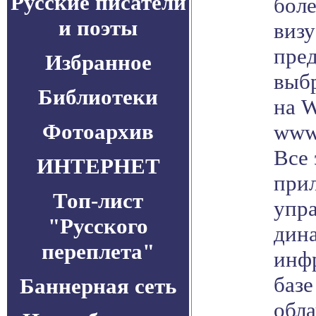
Русские писатели
бол
и поэты
визу
пре
Избранное
выб
Библиотеки
на W
Фотоархив
www.
Все 
ИНТЕРНЕТ
при
Топ-лист
упр
"Русского
дин
переплета"
инф
базе
Баннерная сеть
обл