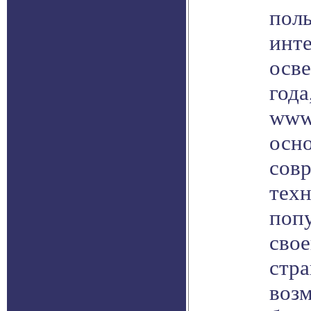
пол
инт
осв
года
www.
осн
сов
техн
поп
свое
стра
воз