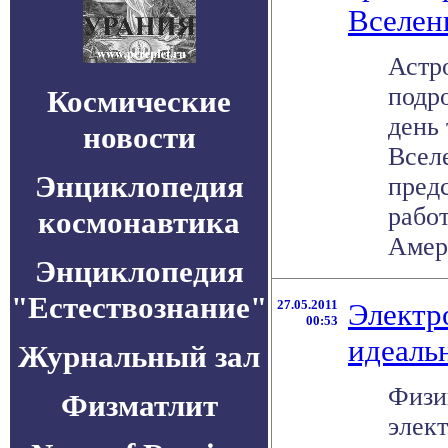
Вселен
Астр
подр
Космические
день
новости
Всел
Энциклопедия
пред
работ
космонавтика
Амери
Энциклопедия
"Естествознание"
27.05.2011
Электр
00:53
идеаль
Журнальный зал
Физи
Физматлит
элект