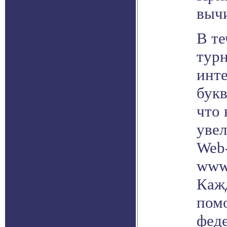
выч
В те
турн
инте
букв
что 
уве
Web
www.
Каж
пом
фед