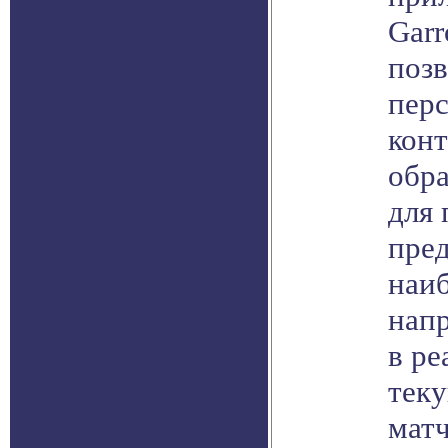
Garr
позв
пер
конт
обра
для 
пре
наи
нап
в ре
теку
матч