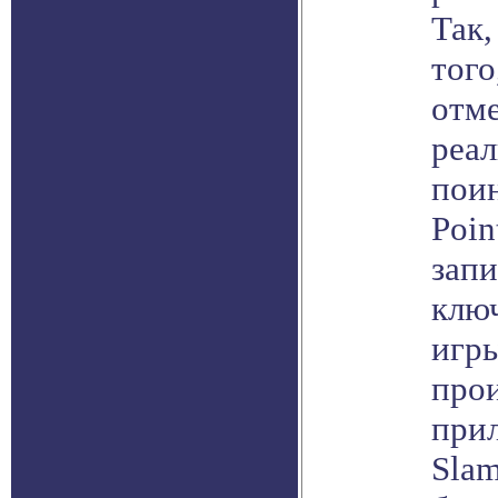
Так,
того
отме
реал
поин
Poin
запи
клю
игры
про
прил
Slam