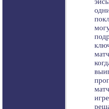
эйсы
одн
пок
могу
под
клю
матч
когд
выи
проп
матч
игре
реша