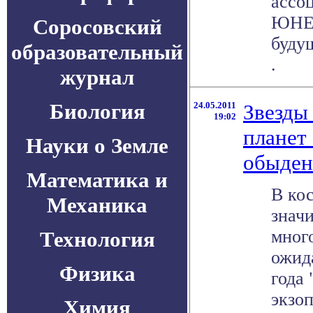
ассо
ЮНЕС
Соросовский
будущ
образовательный
.
журнал
Биология
24.05.2011
Звезды
19:02
планет
Науки о Земле
обыден
Математика и
В ко
Механика
знач
мног
Технология
ожид
Физика
года 
экзоп
Химия