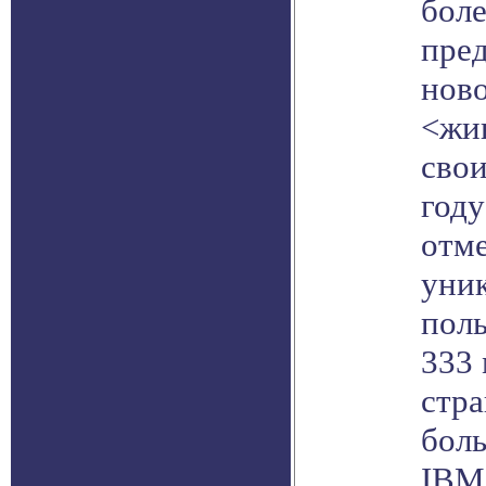
бол
пред
ново
<жи
свои
году
отме
уни
поль
333 
стра
боль
IBM 