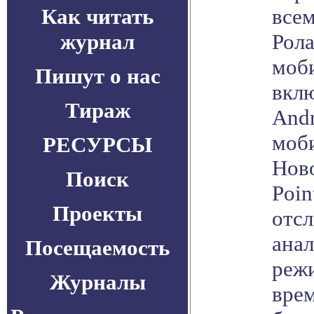
Как читать
все
журнал
Рола
моби
Пишут о нас
вклю
Тираж
Andr
моб
РЕСУРСЫ
Нов
Поиск
Poin
Проекты
отсл
анал
Посещаемость
реж
Журналы
врем