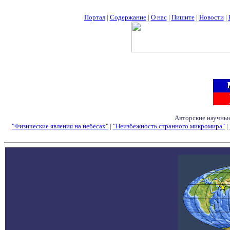
Портал
|
Содержание
|
О нас
|
Пишите
|
Новости
|
Авторские научные
"Физические явления на небесах"
|
"Неизбежность странного микромира"
|
Семинары - Конфе