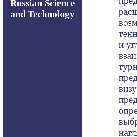
пред
Russian Science
рас
and Technology
воз
тен
и уг
взаи
тур
пре
визу
пре
опр
выбр
нагл