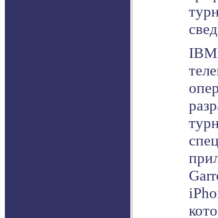
тур
свед
IBM 
тел
опе
разр
турн
спе
при
Garr
iPho
кото