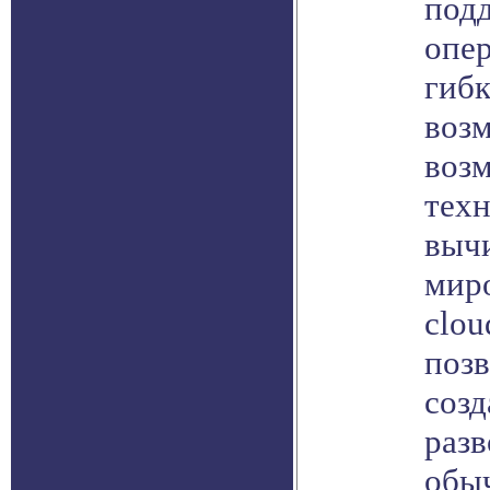
под
опер
гибк
воз
воз
тех
выч
миро
clou
позв
созд
разв
обы