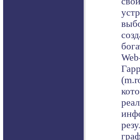
свои
устр
выб
соз
бог
Web-
Гар
(m.r
кото
реа
инф
резу
граф