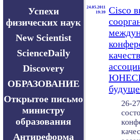
24.05.2011
Cisco 
Успехи
19:39
соорга
физических наук
междун
New Scientist
конфер
ScienceDaily
качест
ассоци
Discovery
ЮНЕСКО
ОБРАЗОВАНИЕ
будуще
Открытое письмо
26-27
министру
сост
образования
конф
качес
Антиреформа