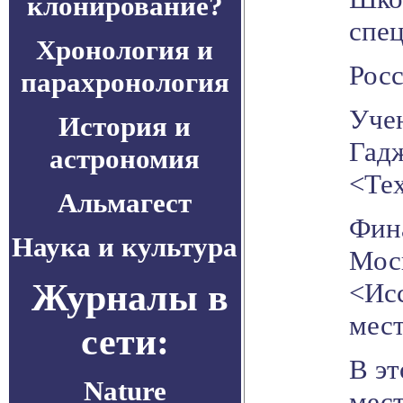
клонирование?
спе
Хронология и
Рос
парахронология
Учен
История и
Гадж
астрономия
<Тех
Альмагест
Фин
Наука и культура
Моск
Журналы в
<Исс
мест
сети:
В эт
Nature
мес