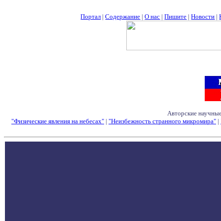
Портал
|
Содержание
|
О нас
|
Пишите
|
Новости
|
Авторские научные
"Физические явления на небесах"
|
"Неизбежность странного микромира"
|
Семинары - Конфе