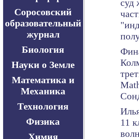
суд
Соросовский
час
образовательный
"инд
журнал
полу
Биология
Фина
Колм
Науки о Земле
тре
Математика и
Math
Механика
Сонд
Технология
Иль
Физика
11 к
волн
Химия