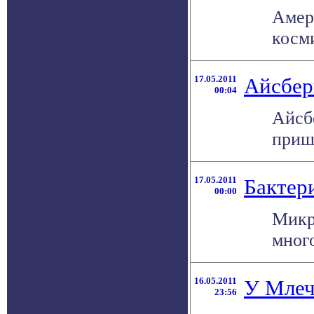
Амер
косми
17.05.2011
Айсбер
00:04
Айсб
пришл
17.05.2011
Бактер
00:00
Микр
мног
16.05.2011
У Млеч
23:56