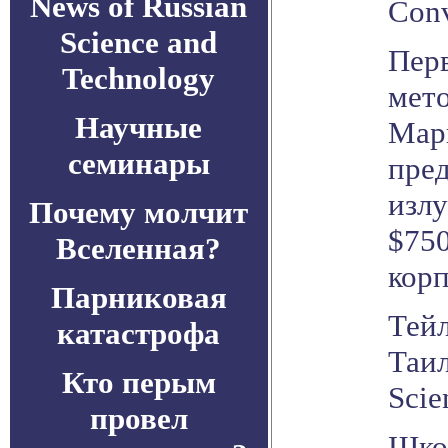
News of Russian
Conv
Science and
Перв
Technology
мето
Научные
Марг
семинары
пред
излу
Почему молчит
$750
Вселенная?
корп
Парниковая
Тейл
катастрофа
Таи
Кто перым
Scie
провел
Школ