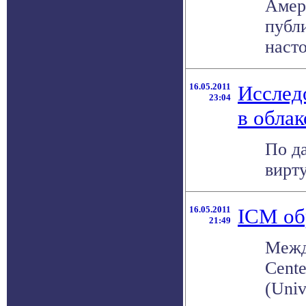
Амер
публи
насто
16.05.2011
Исслед
23:04
в облак
По д
вирту
16.05.2011
ICM об
21:49
Межд
Cente
(Univ