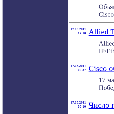
Объя
Cisco
17.05.2011
Allied 
17:10
Alli
IP/Et
17.05.2011
Cisco 
00:37
17 ма
Побед
17.05.2011
Число 
00:10