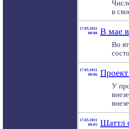
Числ
в сво
17.05.2011
В мае 
00:08
Во в
состо
17.05.2011
Проект
00:06
У про
внез
внезе
17.05.2011
Шаттл 
00:05