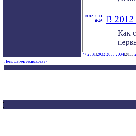
16.05.2011
В 2012
10:46
Как с
первы
<<
2031
|
2032
|
2033
|
2034
|2035|
Помощь корреспонденту