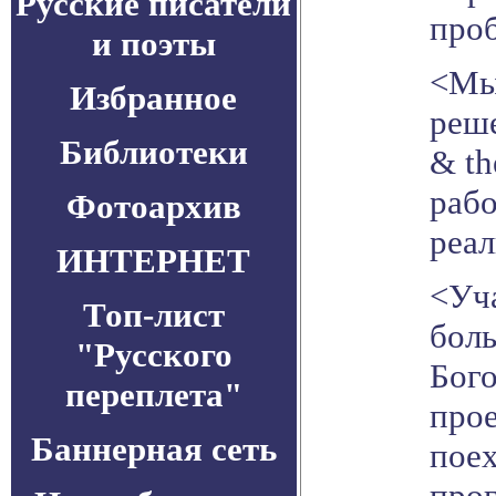
Русские писатели
проб
и поэты
<Мы 
Избранное
реше
Библиотеки
& th
рабо
Фотоархив
реа
ИНТЕРНЕТ
<Уча
Топ-лист
боль
"Русского
Бог
переплета"
прое
Баннерная сеть
поех
прог