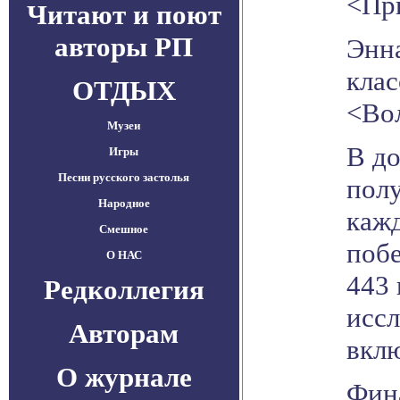
<Пр
Читают и поют
авторы РП
Энн
клас
ОТДЫХ
<Вол
Музеи
В д
Игры
Песни русского застолья
полу
Народное
кажд
Смешное
побе
О НАС
443 
Редколлегия
иссл
Авторам
вклю
О журнале
Фина