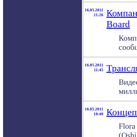
16.05.2011
Компан
21:26
Board
Комп
сооб
16.05.2011
Трансл
11:45
Виде
милли
16.05.2011
Концеп
10:49
Flor
(Oshi