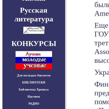
были
Русская
Amer
литература
Еще 
ГОУ 
тре
КОНКУРСЫ
Asso
выс
Укр
Для молодых биологов
Фина
БИБЛИОТЕКИ
Библиотека Хроноса
пред
Научпоп
помо
РАДИО