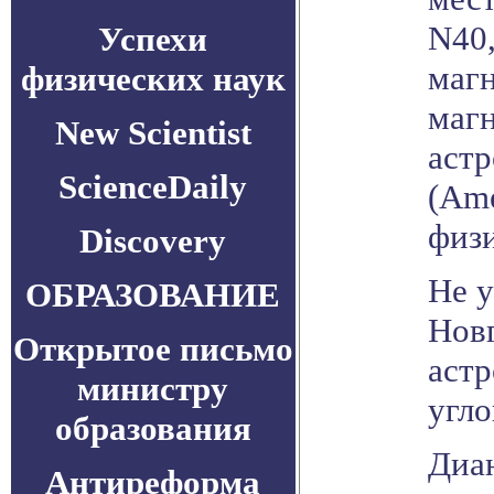
N40,
Успехи
магн
физических наук
магн
New Scientist
аст
ScienceDaily
(Ame
физи
Discovery
Не 
ОБРАЗОВАНИЕ
Новг
Открытое письмо
аст
министру
угло
образования
Диан
Антиреформа