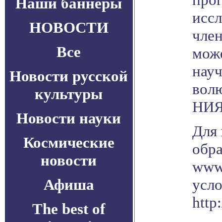
Наши баннеры
иссл
НОВОСТИ
член
Все
може
науч
Новости русской
волю
культуры
НИЯ
Новости науки
Для 
Космические
обра
новости
www.
Афиша
усло
http
The best of