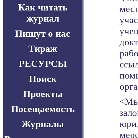
Как читать
мест
журнал
учас
учен
Пишут о нас
докт
Тираж
рабо
РЕСУРСЫ
ссыл
поми
Поиск
орга
Проекты
<Мы
Посещаемость
зало
юрид
Журналы
меро