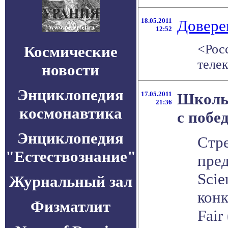
18.05.2011
Довере
12:52
<Рос
Космические
телек
новости
Энциклопедия
17.05.2011
Школьн
21:36
космонавтика
с побе
Энциклопедия
Стре
"Естествознание"
пред
Scie
Журнальный зал
конк
Физматлит
Fair