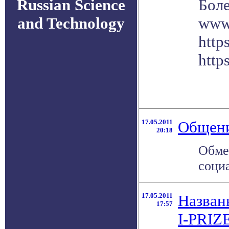
Russian Science
Боле
and Technology
www.
http
http
17.05.2011
Общени
20:18
Обме
социа
17.05.2011
Назван
17:57
I-PRIZ