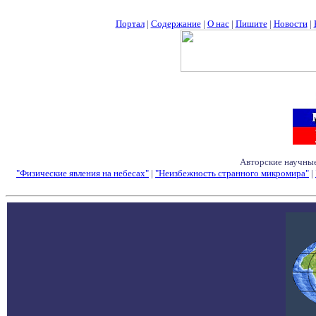
Портал
|
Содержание
|
О нас
|
Пишите
|
Новости
|
Авторские научные
"Физические явления на небесах"
|
"Неизбежность странного микромира"
|
Семинары - Конфе