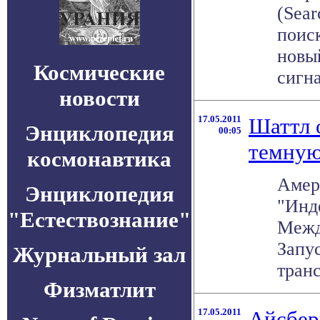
(Sear
поис
новый
Космические
сигна
новости
17.05.2011
Шаттл 
Энциклопедия
00:05
темную
космонавтика
Амер
Энциклопедия
"Инд
"Естествознание"
Межд
Запу
Журнальный зал
транс
Физматлит
17.05.2011
Айсбер