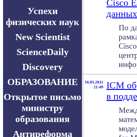
Cisco 
Успехи
данных
физических наук
По д
New Scientist
рамк
Cisco
ScienceDaily
цент
инфор
Discovery
ОБРАЗОВАНИЕ
16.05.2011
ICM об
21:49
в подд
Открытое письмо
министру
Межд
образования
мате
модел
Антиреформа