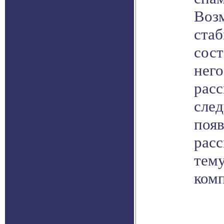
Возм
стаб
сост
него
расс
сле
поя
рас
тему
ком