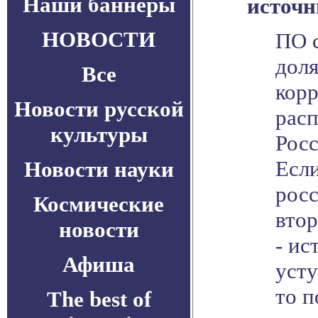
Наши баннеры
источн
НОВОСТИ
ПО 
дол
Все
кор
Новости русской
рас
культуры
Росс
Если
Новости науки
рос
Космические
втор
новости
- ис
Афиша
усту
то 
The best of