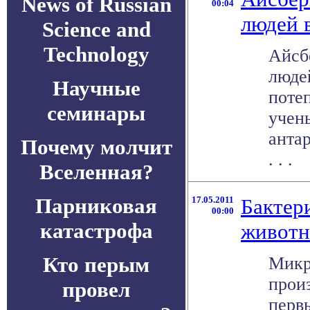
News of Russian
00:04
людей 
Science and
Technology
Айсб
люде
Научные
поте
семинары
учен
антар
Почему молчит
. . .
Вселенная?
Парниковая
17.05.2011
Бактер
00:00
катастрофа
живот
Кто перым
Микр
прои
провел
перв