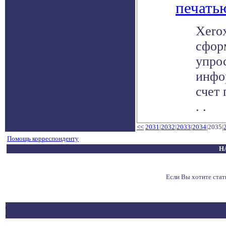
печать
Xerox
сфор
упро
инфо
счет 
. .
<<
2031
|
2032
|
2033
|
2034
|2035|
Помощь корреспонденту
Н
Если Вы хотите ста