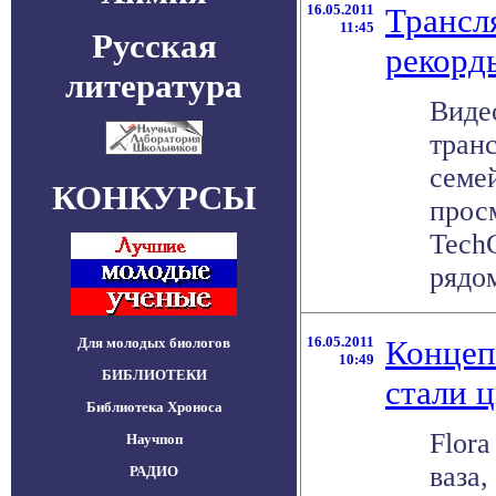
16.05.2011
Трансл
11:45
Русская
рекорд
литература
Виде
тран
семе
КОНКУРСЫ
прос
Tech
рядом 
16.05.2011
Концеп
Для молодых биологов
10:49
БИБЛИОТЕКИ
стали 
Библиотека Хроноса
Flora
Научпоп
ваза
РАДИО