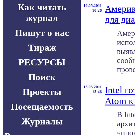
Как читать
16.05.2011
Америк
10:26
журнал
для ди
Пишут о нас
Амер
испол
Тираж
выяв
сооб
РЕСУРСЫ
прове
Поиск
15.05.2011
Intel г
Проекты
15:46
Atom к
Посещаемость
В Int
Журналы
архи
чипо