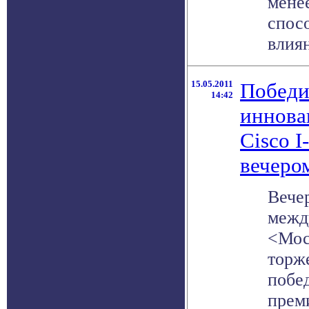
менее
спос
влиян
15.05.2011
Победи
14:42
иннова
Cisco 
вечеро
Вече
межд
<Мос
торж
побе
преми