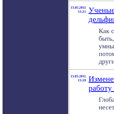
15.05.2011
Ученые
15:21
дельфи
Как 
быть,
умны
потом
други
15.05.2011
Измене
15:19
работу
Глоб
несет