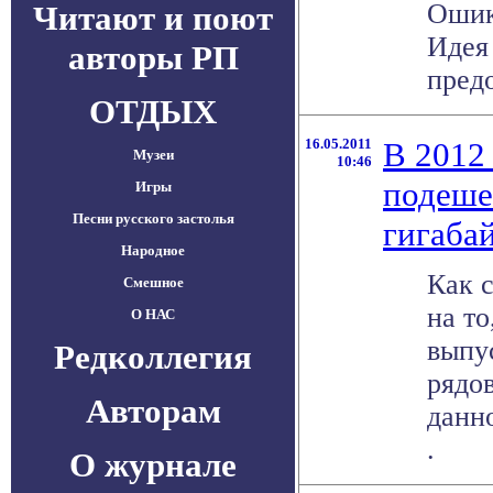
Ошик
Читают и поют
Идея
авторы РП
предо
ОТДЫХ
16.05.2011
В 2012
Музеи
10:46
подеше
Игры
Песни русского застолья
гигаба
Народное
Как с
Смешное
на то
О НАС
выпу
Редколлегия
рядо
Авторам
данно
.
О журнале