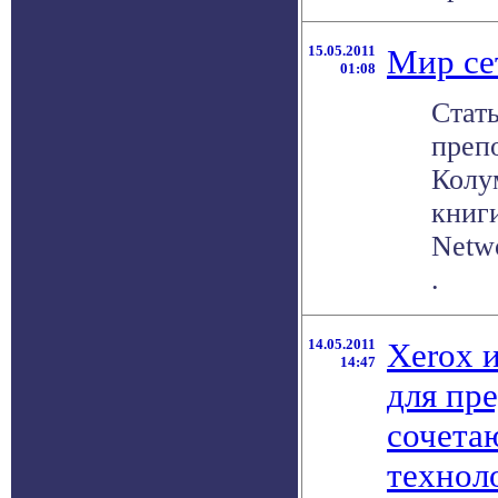
15.05.2011
Мир се
01:08
Стать
преп
Колу
книги
Netwo
.
14.05.2011
Xerox 
14:47
для пр
сочета
технол