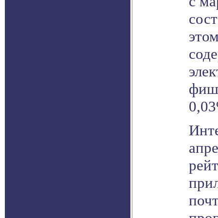
с ма
сост
это
соде
элек
фиш
0,03
Инт
апре
рей
при
поч
про