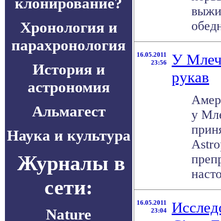
клонирование?
выжи
Хронология и
обедн
парахронология
16.05.2011
У Млеч
23:56
История и
рукав
астрономия
Амер
Альмагест
у Мл
прин
Наука и культура
Astro
Журналы в
препр
насто
сети:
16.05.2011
Исслед
Nature
23:04