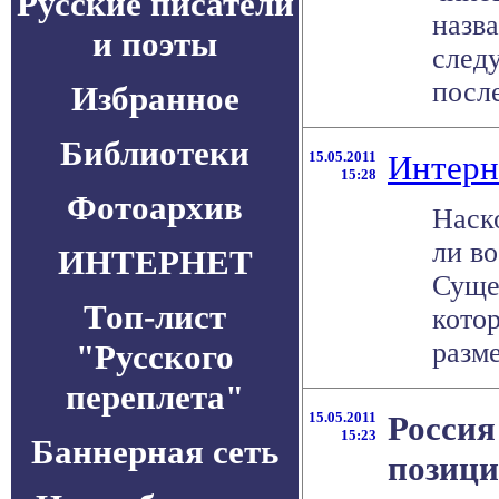
Русские писатели
назва
и поэты
след
после 
Избранное
Библиотеки
15.05.2011
Интерн
15:28
Фотоархив
Наск
ли в
ИНТЕРНЕТ
Суще
Топ-лист
кото
разме
"Русского
переплета"
15.05.2011
Россия
15:23
Баннерная сеть
позици