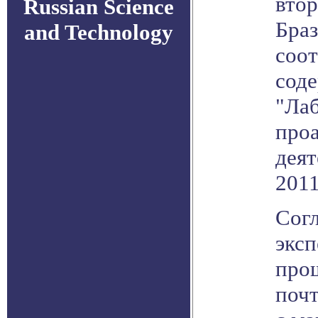
втор
Russian Science
Бра
and Technology
соот
соде
"Лаб
про
деят
2011
Сог
эксп
прош
поч