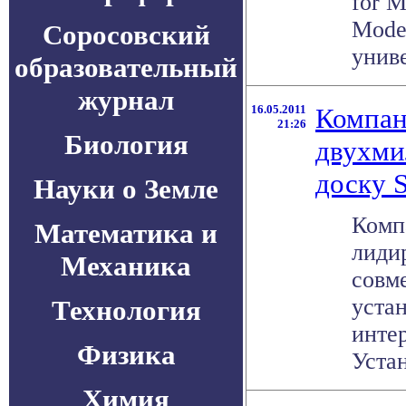
for M
Mode
Соросовский
униве
образовательный
журнал
16.05.2011
Компан
21:26
Биология
двухми
доску 
Науки о Земле
Комп
Математика и
лиди
Механика
совм
уста
Технология
инте
Физика
Устан
Химия