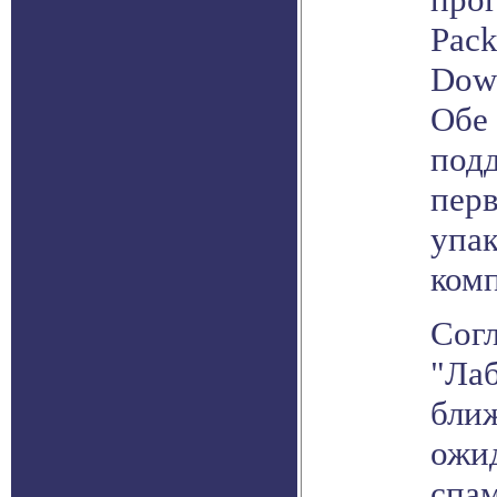
Pack
Down
Обе 
под
перв
упак
комп
Сог
"Лаб
бли
ожид
спам