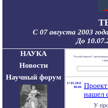
T
С 07 августа 2003 год
До 10.07
НАУКА
"Русский переплет" зарегистриро
5 фев
Новости
Научный форум
17.05.2011
Проект
00:06
нашел 
У пр