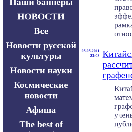
Наши баннеры
прав
НОВОСТИ
эффе
рамк
Все
относ
Новости русской
05.05.2011
Китайс
культуры
23:08
рассчи
Новости науки
графен
Космические
Кита
новости
мате
граф
Афиша
учен
The best of
публ