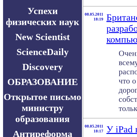
Успехи
08.05.2011
Британ
физических наук
18:19
разраб
New Scientist
компью
ScienceDaily
Очен
всем
Discovery
расп
ОБРАЗОВАНИЕ
что о
доро
Открытое письмо
собс
министру
только
образования
08.05.2011
У iPad
Антиреформа
18:17