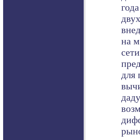
года
двух
вне
на м
сети
пред
для
выч
дад
воз
диф
рын