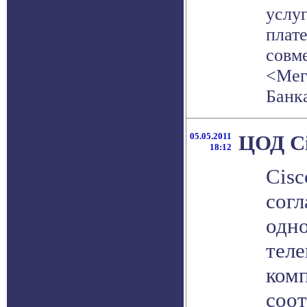
услу
плат
совм
<Мег
Банка
05.05.2011
ЦОД Ci
18:12
Cisc
согл
одн
тел
комп
соот