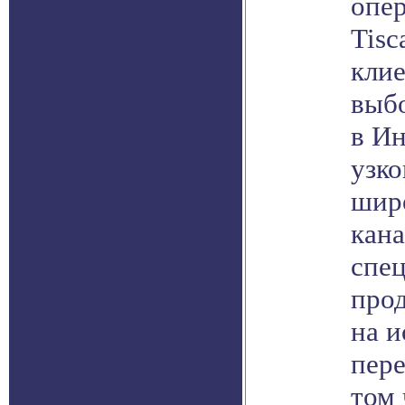
опер
Tisc
кли
выбо
в Ин
узк
шир
кана
спе
про
на и
пере
том 