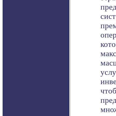
пред
сис
прем
опер
кото
мак
мас
услу
инве
что
пре
множ