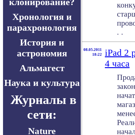
клонирование?
конк
стар
Хронология и
пров
парахронология
. .
История и
08.05.2011
iPad 2 
астрономия
18:22
4 часа
Альмагест
Прод
Наука и культура
закон
нача
Журналы в
мага
сети:
менее
Реал
Nature
начал