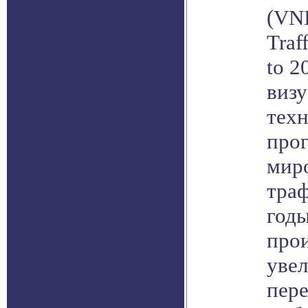
(VNI
Traf
to 2
виз
техн
прог
мир
траф
годы
прои
уве
пере