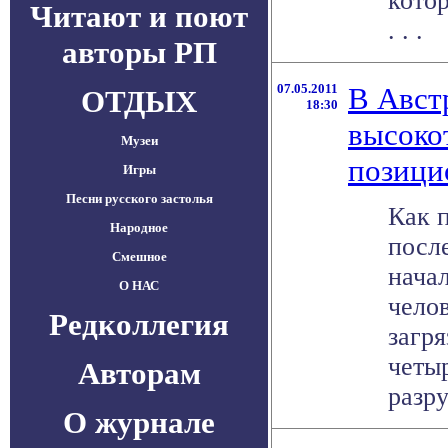
кото
Читают и поют
. . .
авторы РП
07.05.2011
В Авст
ОТДЫХ
18:30
высоко
Музеи
позици
Игры
Песни русского застолья
Как п
Народное
посл
Смешное
нача
О НАС
чело
Редколлегия
загря
четы
Авторам
разру
О журнале