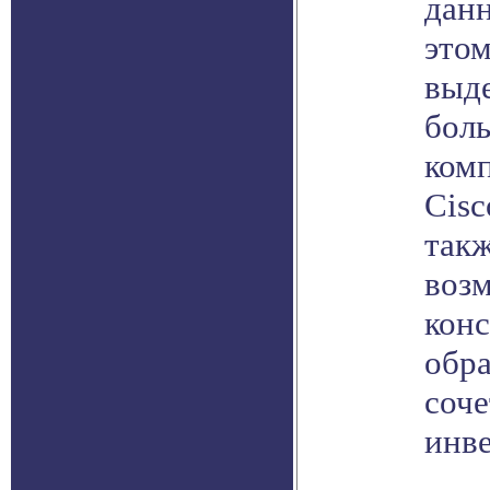
данн
это
выде
бол
ком
Cisc
такж
воз
кон
обр
соче
инв