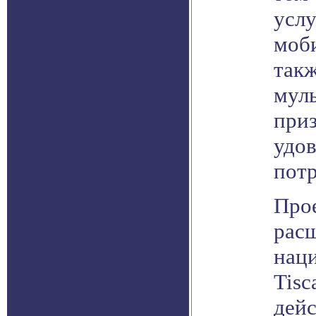
услу
моби
такж
мул
при
удо
пот
Прое
рас
нац
Tisc
дейс