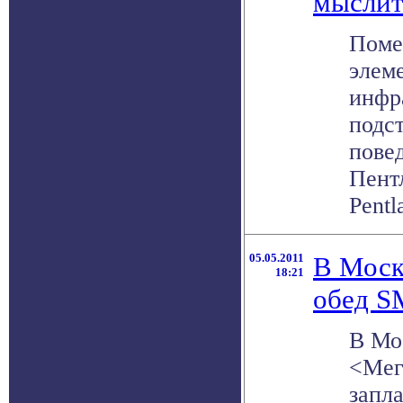
мыслит
Поме
элем
инфр
подс
пове
Пент
Pentl
05.05.2011
В Моск
18:21
обед S
В Мо
<Мег
запл