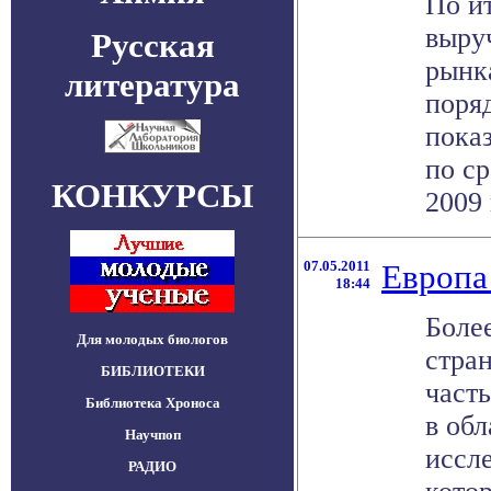
По и
выру
Русская
рынк
литература
поря
пока
по с
КОНКУРСЫ
2009 г
07.05.2011
Европа 
18:44
Боле
Для молодых биологов
стра
БИБЛИОТЕКИ
част
Библиотека Хроноса
в обл
Научпоп
иссле
РАДИО