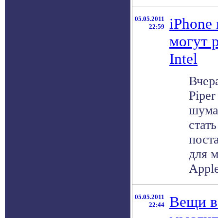
05.05.2011
iPhone 
22:59
могут 
Intel
Вчер
Piper
шума,
стат
пост
для 
Apple
05.05.2011
Вещи в
22:44