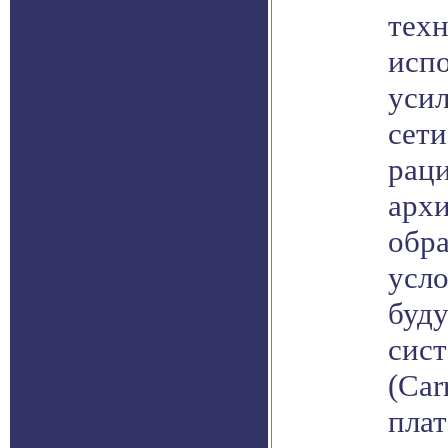
техн
исп
уси
сети
рац
архи
обр
усл
буду
сис
(Car
плат