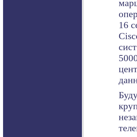
мар
опер
16 с
Cisc
сист
500
цент
дан
Буд
кру
нез
тел