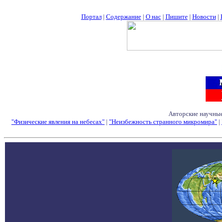
Портал
|
Содержание
|
О нас
|
Пишите
|
Новости
|
Авторские научные
"Физические явления на небесах"
|
"Неизбежность странного микромира"
|
Семинары - Конфе