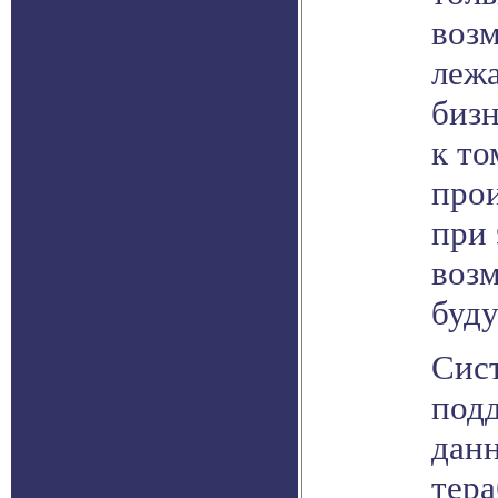
возм
лежа
бизн
к то
прои
при 
воз
буду
Сис
под
данн
тера