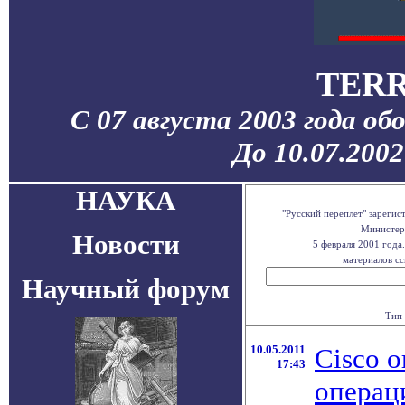
TERR
С 07 августа 2003 года об
До 10.07.200
НАУКА
"Русский переплет" зареги
Министерс
Новости
5 февраля 2001 года
материалов сс
Научный форум
Тип 
10.05.2011
Cisco 
17:43
операц