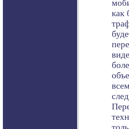
моби
как 
траф
буде
пере
вид
боле
объе
всем
след
Пер
техн
толь