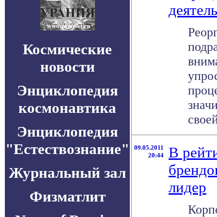
деятел
Реор
подр
Космические
вним
новости
упро
Энциклопедия
проц
знач
космонавтика
своей 
Энциклопедия
"Естествознание"
09.05.2011
В рейт
20:44
брендо
Журнальный зал
лидер
Физматлит
Корп