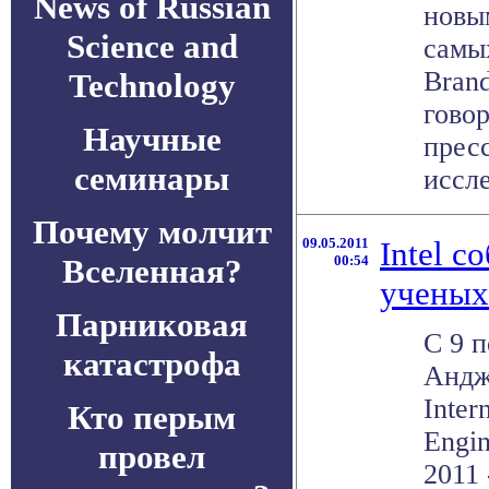
News of Russian
новы
Science and
самы
Bran
Technology
гово
Научные
прес
семинары
иссле
Почему молчит
09.05.2011
Intel с
Вселенная?
00:54
ученых
Парниковая
С 9 п
катастрофа
Андж
Inter
Кто перым
Engin
провел
2011