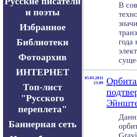
Русские писатели
В со
и поэты
техно
знач
Избранное
тран
Библиотеки
года 
элек
Фотоархив
сущес
ИНТЕРНЕТ
05.05.2011
Орбита
23:09
Топ-лист
подтве
"Русского
Эйншт
переплета"
Данн
Баннерная сеть
орби
Gravi