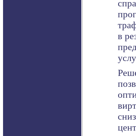
спра
про
тра
в ре
пред
услу
Реш
позв
опт
вир
сни
цен