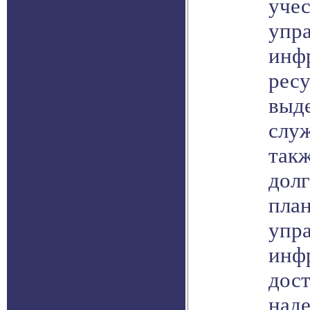
учес
упр
инф
ресу
выд
служ
так
дол
пла
упр
инф
дост
над