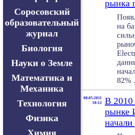
рынка 
Соросовский
Появ
образовательный
на ба
журнал
силь
рыно
Биология
Elect
Науки о Земле
данн
нача
Математика и
82% . 
Механика
08.05.2011
В 2010
Технология
18:12
рынке 
Физика
начали
Химия