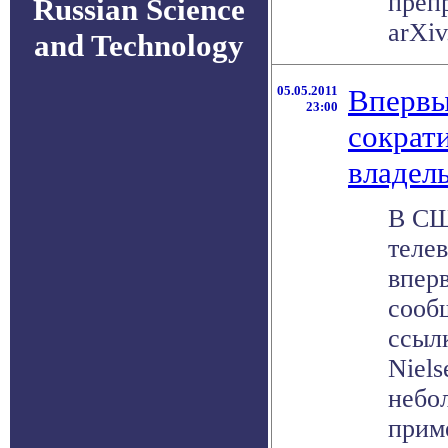
преп
Russian Science
arXiv.
and Technology
05.05.2011
Впервы
23:00
сократ
владел
В СШ
теле
вперв
сообщ
ссыл
Niel
небо
приме