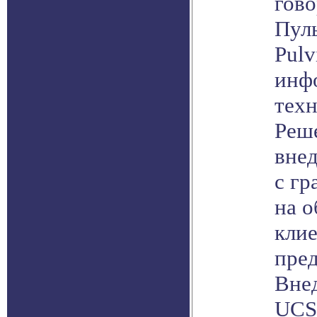
гово
Пуль
Pulv
инф
техн
Реш
внед
с гр
на 
клие
пред
Внед
UCS