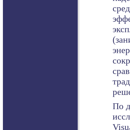
сре
эфф
экс
(зан
эне
сокр
сра
тра
реш
По 
иссл
Visu