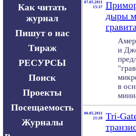
07.05.2011
Примор
Как читать
15:37
дыры м
журнал
гравит
Пишут о нас
Амер
Тираж
и Дж
пред
РЕСУРСЫ
"грав
Поиск
микр
в осн
Проекты
миниа
Посещаемость
06.05.2011
Tri-Gat
21:28
Журналы
транзи