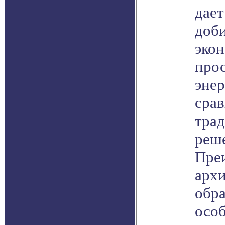
дает
доби
эко
прос
энер
сра
тра
реш
Пре
арх
обр
особ