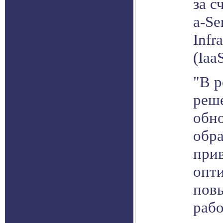
за с
a-Se
Infr
(IaaS
"В р
реш
обно
обра
прив
опт
пов
рабо