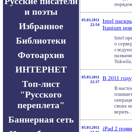
Русские писатели
порядок
и поэты
05.03.2011
Intel раск
Избранное
22:54
Itanium но
Intel п
Библиотеки
о серве
следующ
Фотоархив
названи
Tukwila.
ИНТЕРНЕТ
05.03.2011
В 2011 году
Топ-лист
22:37
В насто
"Русского
планшет
операци
переплета"
своих н
верить . 
Баннерная сеть
05.03.2011
iPad 2 появ