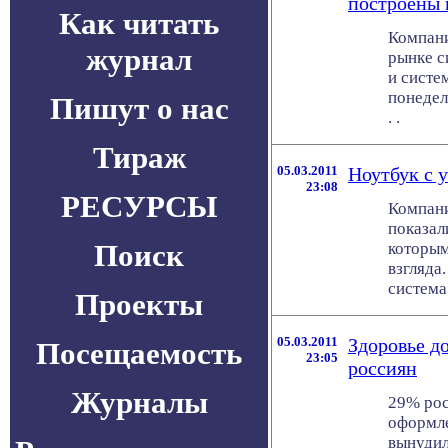
построены 
Как читать
Компани
журнал
рынке с
и систе
понедел
Пишут о нас
. .
Тираж
05.03.2011
Ноутбук с 
23:08
РЕСУРСЫ
Компани
показал
Поиск
которы
взгляда
система 
Проекты
05.03.2011
Здоровье д
Посещаемость
23:05
россиян
Журналы
29% рос
оформле
вынудил