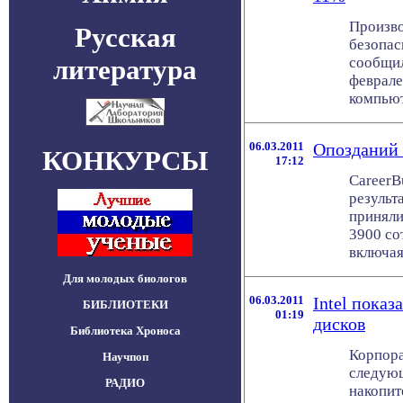
Произво
Русская
безопас
литература
сообщил
феврале
компьют
06.03.2011
Опозданий 
КОНКУРСЫ
17:12
CareerB
результ
приняли
3900 со
включая И
Для молодых биологов
06.03.2011
Intel пока
БИБЛИОТЕКИ
01:19
дисков
Библиотека Хроноса
Корпора
Научпоп
следующ
РАДИО
накопит