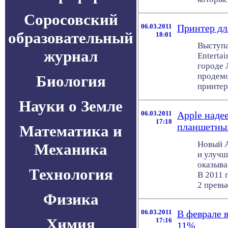
Соросовский
06.03.2011
Принтер дл
образовательный
18:01
Выступа
журнал
Enterta
городе 
продемо
Биология
принтера,
Науки о Земле
06.03.2011
Apple наде
17:18
планшетны
Математика и
Новый A
Механика
и улучш
оказыва
Технология
В 2011 
2 превыс
Физика
06.03.2011
В феврале 
Химия
17:16
11%