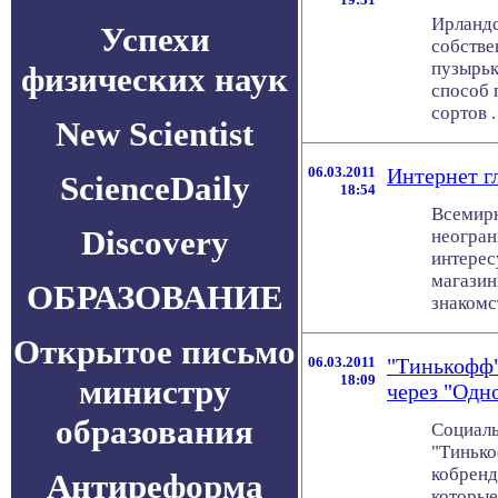
Ирландс
Успехи
собстве
пузырьк
физических наук
способ 
сортов . 
New Scientist
06.03.2011
Интернет г
ScienceDaily
18:54
Всемирн
Discovery
неогран
интерес
магазин
ОБРАЗОВАНИЕ
знакомств
Открытое письмо
06.03.2011
"Тинькофф"
18:09
министру
через "Одн
образования
Социаль
"Тинько
кобренд
Антиреформа
которые