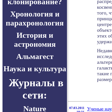
клонирование?
распре
косвен
Хронология и
того, 
принци
парахронология
центре
объект
История и
этих о
удержи
астрономия
Недавн
Альмагест
исслед
альтер
Наука и культура
галакт
такие 
размер
Журналы в
сети:
Nature
07.03.2011
Ученые нау
19:31