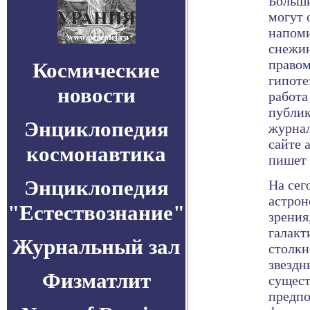
Больши
могут 
напом
снежин
правом
Космические
гипоте
новости
работа
публик
Энциклопедия
журнал
сайте a
космонавтика
пишет 
Энциклопедия
На сег
астрон
"Естествознание"
зрения
галакт
Журнальный зал
столкн
звездн
Физматлит
сущест
предпо