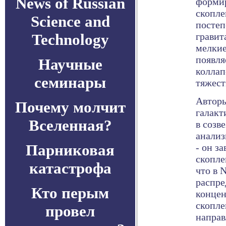
News of Russian
формир
скопле
Science and
постеп
Technology
гравит
мелкие
появля
Научные
коллап
семинары
тяжест
Авторы
Почему молчит
галакт
Вселенная?
в созв
анализ
Парниковая
- он з
скопле
катастрофа
что в 
распре
Кто перым
концен
скопле
провел
направ