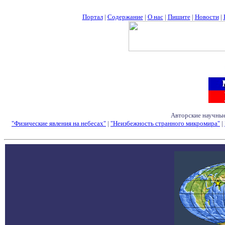
Портал
|
Содержание
|
О нас
|
Пишите
|
Новости
|
Авторские научные
"Физические явления на небесах"
|
"Неизбежность странного микромира"
|
Семинары - Конфе