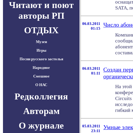
оснащат
Читают и поют
SATA, п
авторы РП
06.03.2011
Число абон
ОТДЫХ
01:15
Компан
сообщил
Музеи
абонент
Игры
составил
Песни русского застолья
Народное
06.03.2011
Создан пер
01:11
органическ
Смешное
О НАС
На этой
конфере
Редколлегия
Circuit
исследо
Авторам
гибкий 
О журнале
05.03.2011
Умные элек
23:11