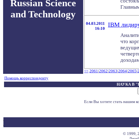
Russian Science
состоял
Главным
and Technology
04.03.2011
IBM лидиру
16:10
Аналити
что кор
ведущим
четверт
доходам.
<<
2061
|
2062
|
2063
|
2064
|
2065
|
Помощь корреспонденту
НАУКА В 
Если Вы хотите стать нашим 
© 1999, 
Дизай