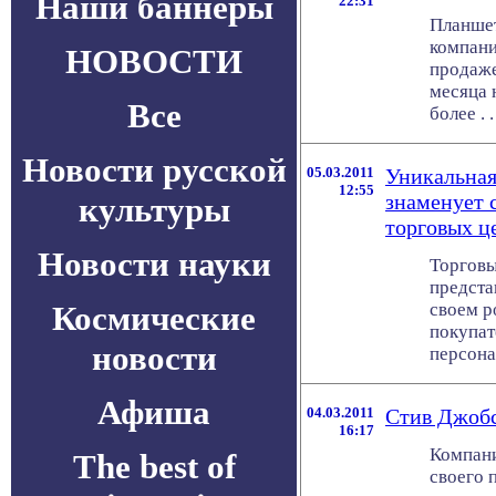
Наши баннеры
22:31
Планшет
компани
НОВОСТИ
продаже
месяца 
Все
более . . 
Новости русской
05.03.2011
Уникальная
12:55
знаменует 
культуры
торговых ц
Новости науки
Торговы
предста
Космические
своем р
покупат
новости
персонал
Афиша
04.03.2011
Стив Джобс
16:17
Компани
The best of
своего 