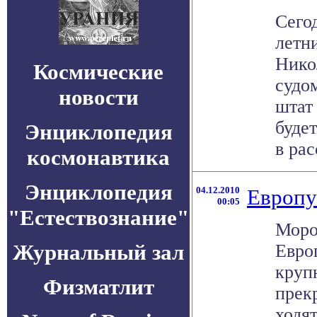
Сегод
летн
Нико
Космические
судо
новости
штат
буде
Энциклопедия
в рас
космонавтика
Энциклопедия
04.12.2010
Европу
00:05
"Естествознание"
Моро
Журнальный зал
Евро
круп
Физматлит
прек
ходя