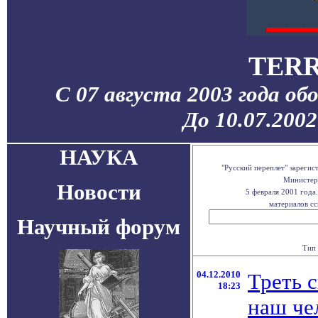
TERR
С 07 августа 2003 года об
До 10.07.200
НАУКА
"Русский переплет" зареги
Министерс
Новости
5 февраля 2001 года
материалов сс
Научный форум
Тип 
04.12.2010
Треть 
18:23
наш че