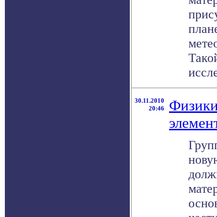
прис
плане
мете
Тако
иссле
30.11.2010
Физики
20:46
элемен
Груп
новую
долж
мате
осно