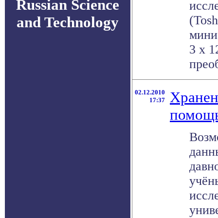
Russian Science
иссл
(Tosh
and Technology
мини
3 x 
преоб
02.12.2010
Хранен
17:37
помощь
Возм
данн
давн
учён
иссл
унив