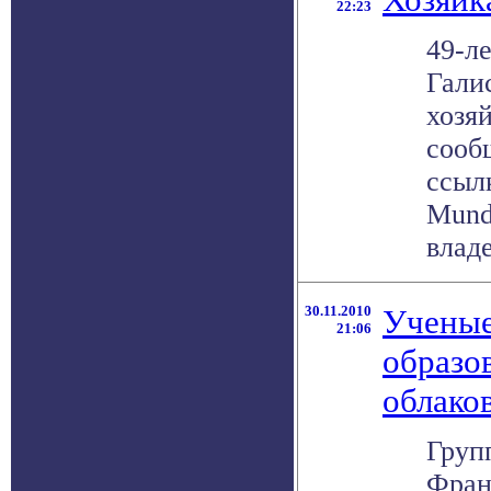
22:23
49-л
Гали
хозя
сооб
ссыл
Mund
владе
30.11.2010
Ученые
21:06
образо
облако
Груп
Фран