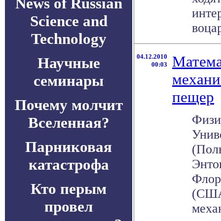
News of Russian
инте
Science and
воцар
Technology
04.12.2010
Матема
Научные
00:03
механи
семинары
пещер
Почему молчит
Физи
Вселенная?
Унив
Парниковая
(Пол
катастрофа
Энто
Флор
Кто перым
(США
провел
меха