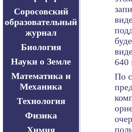
запи
Соросовский
вид
образовательный
под
журнал
буд
Биология
вид
Науки о Земле
640 
Математика и
По 
Механика
пре
комп
Технология
ори
Физика
очер
поль
Химия