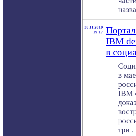
част
назва
30.11.2010
Портал
19:17
IBM de
в соци
Соци
в мае
росс
IBM 
дока
вост
росс
три . 