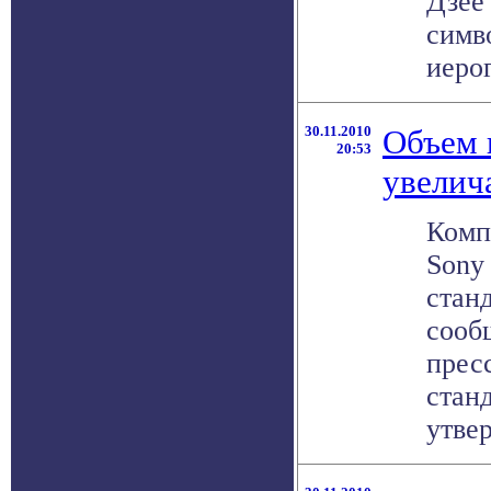
Дзёё
симв
иерог
30.11.2010
Объем 
20:53
увелич
Комп
Sony
станд
сооб
прес
стан
утвер