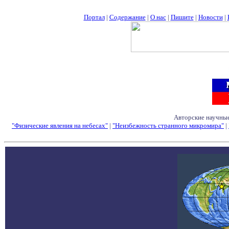
Портал
|
Содержание
|
О нас
|
Пишите
|
Новости
|
Авторские научные
"Физические явления на небесах"
|
"Неизбежность странного микромира"
|
Семинары - Конфе