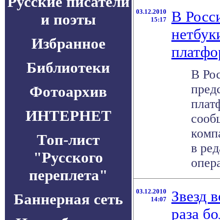
Русские писатели
03.12.2010
В Росс
и поэты
15:17
нетбук
Избранное
платфор
Библиотеки
В Ро
пред
Фотоархив
плат
ИНТЕРНЕТ
сооб
комп
Топ-лист
в ре
"Русского
опера
переплета"
03.12.2010
Звезд 
Баннерная сеть
14:07
раза б