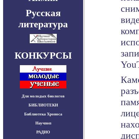
сни
Русская
вид
литература
комп
испо
запи
КОНКУРСЫ
You
Кам
разъ
Для молодых биологов
пам
БИБЛИОТЕКИ
лиц
Библиотека Хроноса
нах
Научпоп
РАДИО
дисп