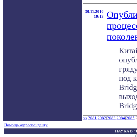
30.11.2010
Опубли
19:13
процесс
поколе
Кита
опуб
гряд
под 
Brid
выхо
Bridg
<<
2081
|
2082
|
2083
|
2084
|
2085
|
Помощь корреспонденту
НАУКА В 