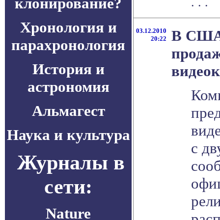
клонирование?
. . .
Хронология и
03.12.2010
В США
20:22
парахронология
продаж
История и
видео
астрономия
Ком
Альмагест
пре
вид
Наука и культура
с дв
Журналы в
соо
сети:
офи
рели
Nature
рас