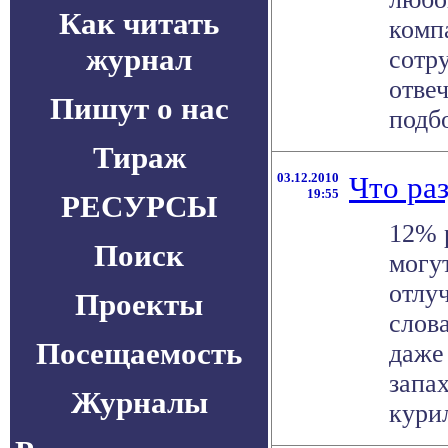
Как читать
комп
журнал
сотр
отве
Пишут о нас
подбо
Тираж
03.12.2010
Что ра
19:55
РЕСУРСЫ
12% 
Поиск
могут
отлу
Проекты
слов
Посещаемость
даже
запах
Журналы
курил