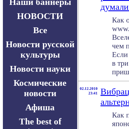
Наши баннеры
думали
НОВОСТИ
Как 
www.
Все
Всел
Новости русской
чем 
культуры
Если
в три
Новости науки
пришл
Космические
02.12.2010
Вибрац
новости
23:41
альтер
Афиша
Как 
The best of
япон