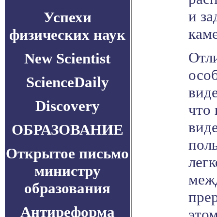
и за
Успехи
кам
физических наук
Отл
New Scientist
осо
ScienceDaily
виде
Discovery
что 
вид
ОБРАЗОВАНИЕ
поль
Открытое письмо
легк
министру
меж
образования
пре
Антиреформа
это