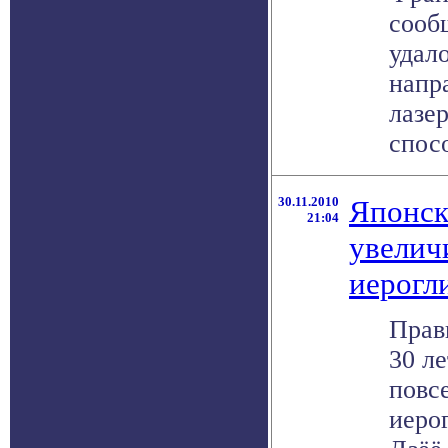
сооб
удал
напр
лазе
спосо
30.11.2010
Японск
21:04
увелич
иерогл
Прав
30 ле
повс
иеро