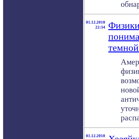
обнар
01.12.2010
Физики
22:34
поним
темной
Амер
физи
возм
ново
анти
уточ
распа
01.12.2010
Хозяйк