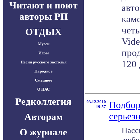
Читают и поют
авт
авторы РП
кам
четы
ОТДЫХ
Vide
Музеи
про
Игры
120 
Песни русского застолья
Народное
Смешное
О НАС
Редколлегия
03.12.2010
Подбор
19:57
серьез
Авторам
Пасс
О журнале
любо