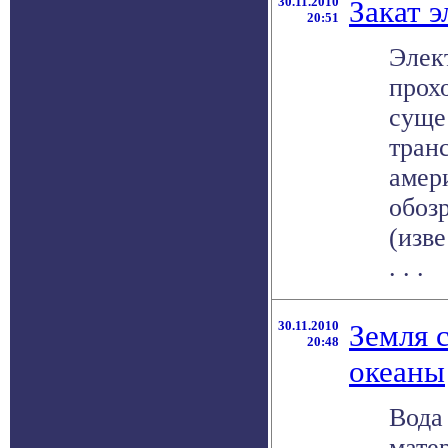
30.11.2010
Закат 
20:51
Элек
прох
суще
тран
амер
обоз
(изв
. . .
30.11.2010
Земля 
20:48
океаны
Вода
мате