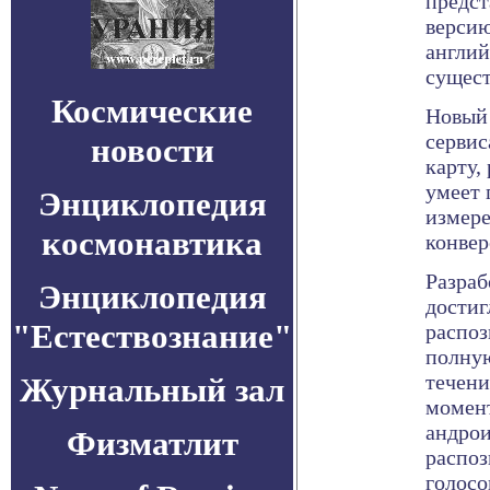
предст
версию
англий
сущест
Космические
Новый 
сервис
новости
карту,
умеет 
Энциклопедия
измере
космонавтика
конвер
Разраб
Энциклопедия
достиг
"Естествознание"
распоз
полную
течени
Журнальный зал
момент
андро
Физматлит
распоз
голосо