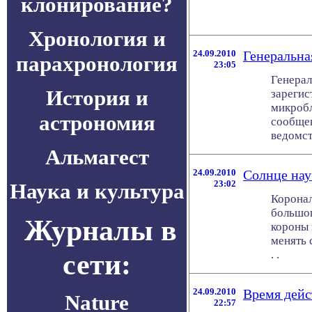
клонирование?
Хронология и
24.09.2010
Генеральна
парахронология
23:05
Генерал
История и
зарегис
микробл
астрономия
сообщен
ведомств
Альмагест
24.09.2010
Солнце нау
23:02
Наука и культура
Коронал
большог
Журналы в
короны 
менять 
сети:
. .
24.09.2010
Время дейст
Nature
22:57