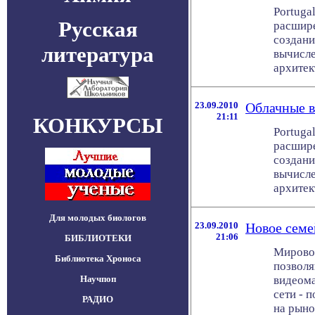
Portuga
Русская
расшире
создани
литература
вычисле
архитект
23.09.2010
Облачные в
21:11
КОНКУРСЫ
Portuga
расшире
создани
вычисле
архитект
Для молодых биологов
23.09.2010
Новое семе
21:06
БИБЛИОТЕКИ
Мировой
Библиотека Хроноса
позволя
Научпоп
видеома
сети - 
РАДИО
на рынок 