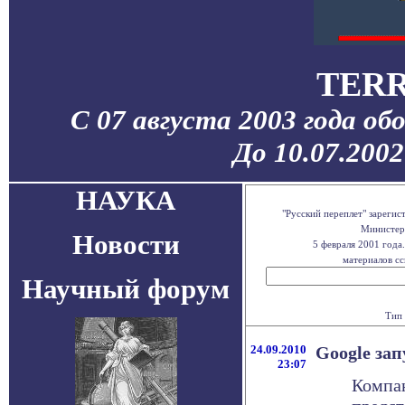
TERR
С 07 августа 2003 года об
До 10.07.200
НАУКА
"Русский переплет" зареги
Министерс
Новости
5 февраля 2001 года
материалов сс
Научный форум
Тип 
24.09.2010
Google зап
23:07
Компан