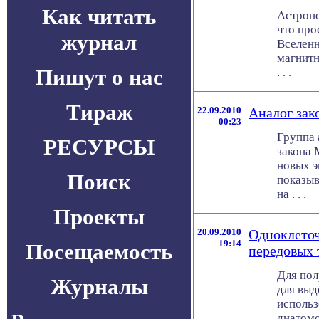
Как читать
Астроно
что про
журнал
Вселен
магнитн
Пишут о нас
. . .
Тираж
22.09.2010
Аналог зак
00:23
Группа 
РЕСУРСЫ
закона 
новых э
Поиск
показыв
на . . .
Проекты
20.09.2010
Одноклеточ
19:14
Посещаемость
передовых 
Для пол
Журналы
для выд
использ
диатомо