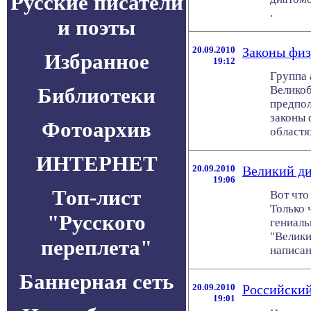
Русские писатели
.
и поэты
20.09.2010
Законы физ
Избранное
19:12
Группа 
Библиотеки
Велико
предпол
законы 
Фотоархив
областях 
ИНТЕРНЕТ
20.09.2010
Великий ди
19:06
Топ-лист
Вот что
Только 
"Русского
гениаль
"Велики
переплета"
написанн
Баннерная сеть
20.09.2010
Российский
19:01