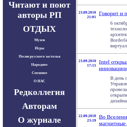
Читают и поют
авторы РП
23.09.2010
Говорит и 
21:01
6 октяб
ОТДЫХ
техноло
архитек
Borderl
Музеи
виртуали
Игры
Песни русского застолья
23.09.2010
Intel откр
Народное
17:15
инновацион
Смешное
В день 
О НАС
Управле
провела
Редколлегия
открыт
дизайна .
Авторам
22.09.2010
Во Вселенн
О журнале
23:19
магнитные