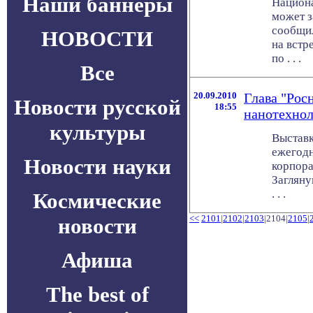
Наши баннеры
Национ
может з
сообщи
НОВОСТИ
на встр
по . . .
Все
20.09.2010
Глава "Рос
Новости русской
18:55
нанотехно
культуры
Выставк
ежегодн
Новости науки
корпора
Загляну
. . .
Космические
<<
2101
|
2102
|
2103
|2104|
2105
|
новости
Афиша
The best of