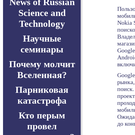
News of Russian
Пользо
Science and
мобиль
Technology
Nokia 
поиско
Научные
Владел
магази
семинары
Google
Androi
Почему молчит
включи
Вселенная?
Google
рынка,
Парниковая
поиск.
проект
катастрофа
проход
мобиль
Кто перым
Ожидае
до кон
провел