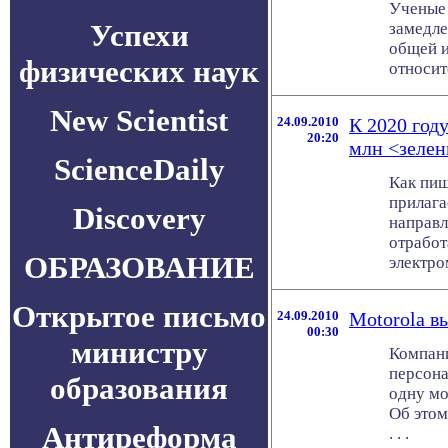
Ученые 
Успехи
замедле
общей и
физических наук
относит
New Scientist
24.09.2010
К 2020 год
20:20
млн <зеле
ScienceDaily
Как пиш
прилага
Discovery
направл
отработ
ОБРАЗОВАНИЕ
электром
Открытое письмо
24.09.2010
Motorola в
00:30
министру
Компани
персона
образования
одну мо
Об этом
Антиреформа
. . .