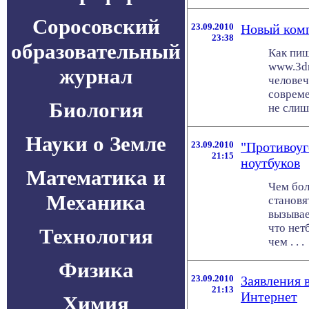
Соросовский
23.09.2010
Новый ком
23:38
образовательный
Как пиш
www.3dn
журнал
человеч
совреме
Биология
не слишк
Науки о Земле
23.09.2010
"Противоуг
21:15
ноутбуков
Математика и
Чем бол
Механика
становя
вызывае
что нет
Технология
чем . . .
Физика
23.09.2010
Заявления 
21:13
Интернет
Химия