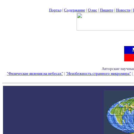
Портал
|
Содержание
|
О нас
|
Пишите
|
Новости
|
Авторские научные
"Физические явления на небесах"
|
"Неизбежность странного микромира"
|
Семинары - Конфе