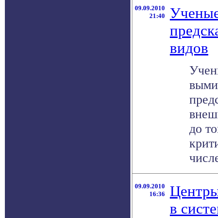
09.09.2010
Ученые
21:40
предск
видов
Учен
выми
пред
внеш
до то
крит
числе
09.09.2010
Центры
16:36
в сист