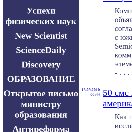
Успехи
Комп
объя
физических наук
согл
New Scientist
с юж
Semi
ScienceDaily
комм
Discovery
элем
- . . .
ОБРАЗОВАНИЕ
13.09.2010
50 смс 
Открытое письмо
06:44
америк
министру
образования
Как 
иссл
Антиреформа