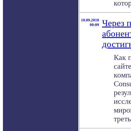
котор
10.09.2010
Через п
00:09
абонен
достиг
Как 
сайт
компа
Consu
резу
иссл
миро
третье