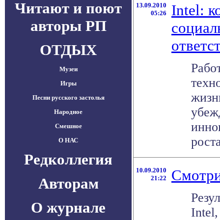
Читают и поют
13.09.2010
Intel: 
05:26
авторы РП
социал
ответс
ОТДЫХ
Работ
Музеи
техн
Игры
жизн
Песни русского застолья
убеж
Народное
инно
Смешное
роста
О НАС
Редколлегия
10.09.2010
Смотри
21:22
Авторам
Резу
О журнале
Intel