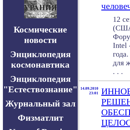
челове
12 с
(США
Космические
Фору
новости
Intel
Энциклопедия
года
для 
космонавтика
. . .
Энциклопедия
"Естествознание"
14.09.2010
ИННО
23:01
РЕШЕН
Журнальный зал
ОБЕС
Физматлит
ЦЕЛОС