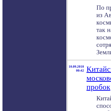
По п
из А
косм
так 
косм
сотр
Земли
10.09.2010
Китайс
00:42
москов
пробок
Кита
спос