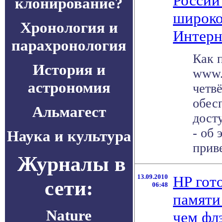
России
клонирование?
широк
Хронология и
Интерн
парахронология
Как 
История и
www.
астрономия
четв
обес
Альмагест
дост
- об 
Наука и культура
приве
Журналы в
13.09.2010
HP гот
сети:
06:48
памяти 
Nature
чем фл