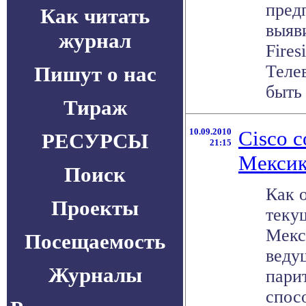
пред
Как читать
выяв
журнал
Fires
Теле
Пишут о нас
быть 
Тираж
10.09.2010
Cisco 
РЕСУРСЫ
21:15
Мекси
Поиск
Как 
Проекты
теку
Мекс
Посещаемость
веду
Журналы
пари
спосо