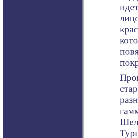
иде
лицо
крас
кот
повя
покр
Про
ста
раз
гамм
Шел
Тур