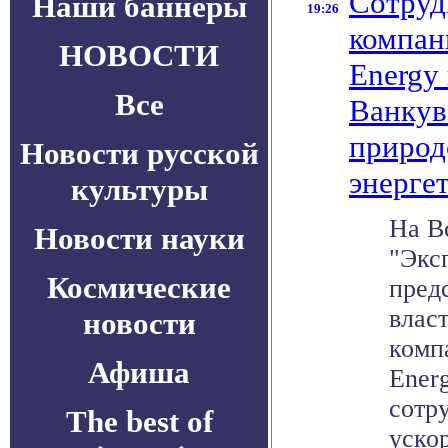
Сотруд
Наши баннеры
19:26
компан
НОВОСТИ
Energy
Все
Ванкув
природ
Новости русской
энерге
культуры
На В
Новости науки
"Экс
Космические
пред
влас
новости
компа
Афиша
Ener
сотр
The best of
ускор