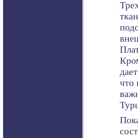
Тре
тка
подс
вне
Плат
Кром
дает
что
важ
Тур
Пока
сост