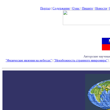
Портал
|
Содержание
|
О нас
|
Пишите
|
Новости
|
Авторские научные
"Физические явления на небесах"
|
"Неизбежность странного микромира"
|
Семинары - Конфе