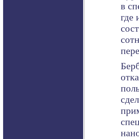
в сп
где 
сост
сот
пер
Бер
отка
пол
сдел
при
спе
нан