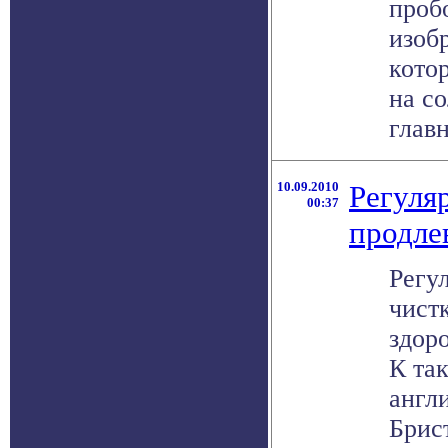
проб
изобр
кото
на с
главн
10.09.2010
Регуля
00:37
продле
Регу
чист
здор
К та
англ
Брис