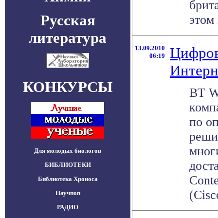
брит
Русская
этом 
литература
13.09.2010
Цифров
06:19
Интерн
КОНКУРСЫ
BT W
комп
по о
реши
мног
Для молодых биологов
дост
БИБЛИОТЕКИ
Conte
Библиотека Хроноса
(Cisc
Научпоп
РАДИО