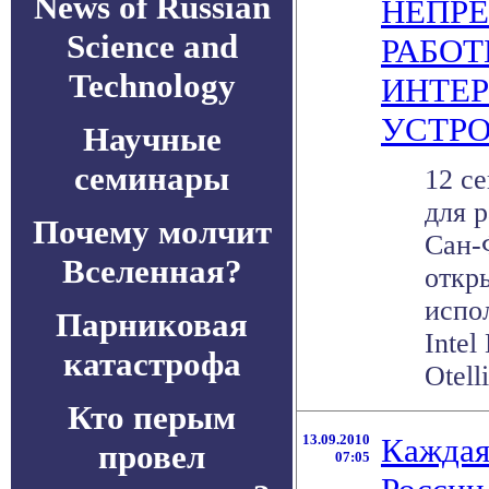
News of Russian
НЕПР
Science and
РАБОТ
Technology
ИНТЕР
УСТР
Научные
семинары
12 с
для р
Почему молчит
Сан-
Вселенная?
откр
испо
Парниковая
Intel
катастрофа
Otell
Кто перым
13.09.2010
Каждая
провел
07:05