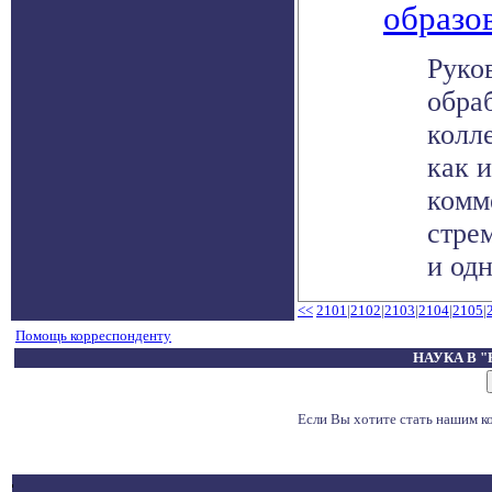
образо
Руко
обра
колл
как и
комм
стре
и одн
<<
2101
|
2102
|
2103
|
2104
|
2105
|
Помощь корреспонденту
НАУКА В 
Если Вы хотите стать нашим 