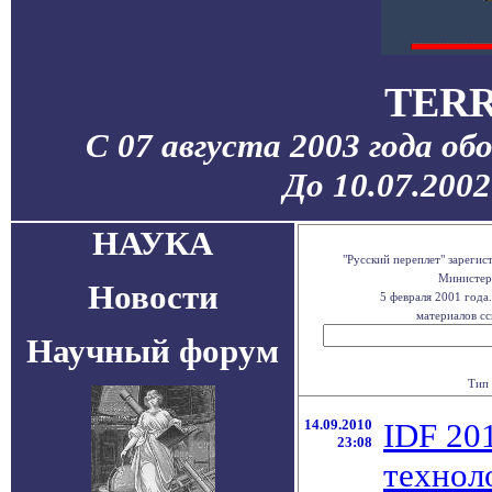
TERR
С 07 августа 2003 года об
До 10.07.200
НАУКА
"Русский переплет" зареги
Министерс
Новости
5 февраля 2001 года
материалов сс
Научный форум
Тип 
14.09.2010
IDF 201
23:08
технол