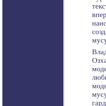
текс
впе
нан
соз
мусу
Вла
Озх
мод
люб
мод
мус
гард