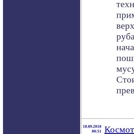
тех
при
вер
руб
нача
пош
мус
Сто
пре
10.09.2010
Космот
00:51