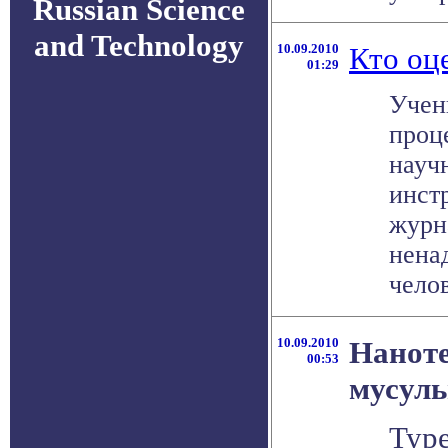
Russian Science
and Technology
10.09.2010
Кто оц
01:29
Учен
проц
науч
инст
журн
нена
челов
10.09.2010
Наноте
00:53
мусуль
Тур