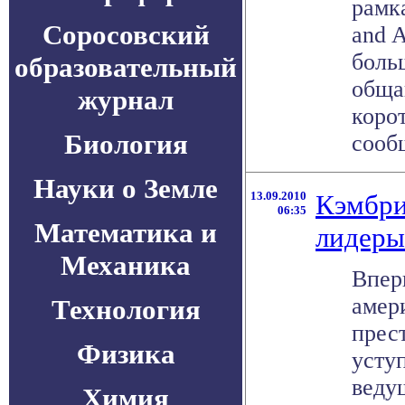
рамка
Соросовский
and A
боль
образовательный
обща
журнал
коро
Биология
сообщ
Науки о Земле
13.09.2010
Кэмбри
06:35
Математика и
лидеры
Механика
Впер
амер
Технология
прес
Физика
усту
веду
Химия