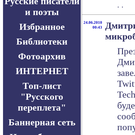
Русские писатели
. .
и поэты
24.06.2010
Дмитри
Избранное
00:43
микроб
Библиотеки
Пре
Фотоархив
Дми
ИНТЕРНЕТ
заве
Twit
Топ-лист
Tec
"Русского
буде
переплета"
соо
Баннерная сеть
поп