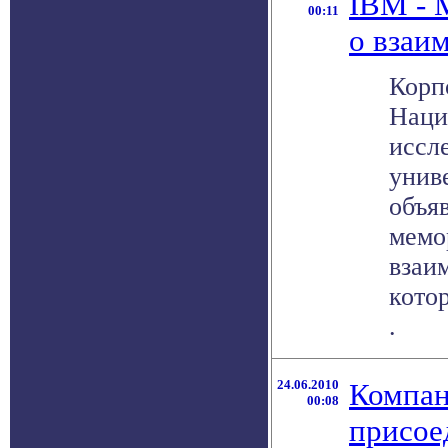
IBM - 
00:11
о взаи
Корп
Наци
иссл
унив
объя
мемо
взаи
котор
.
24.06.2010
Компан
00:08
присое