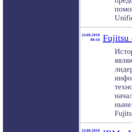
пред
помо
Unifi
24.06.2010
Fujitsu 
00:16
Истор
явля
лиде
инфо
техно
начал
ныне
Fujits
24.06.2010