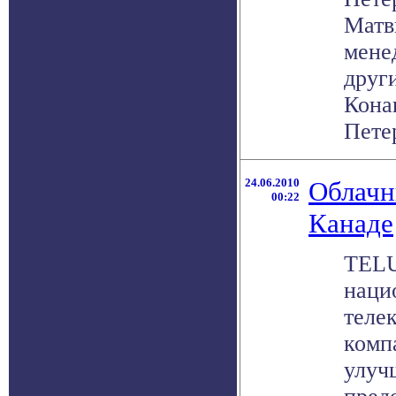
Матв
менед
друг
Кона
Петер
24.06.2010
Облачн
00:22
Канаде
TELU
наци
теле
комп
улуч