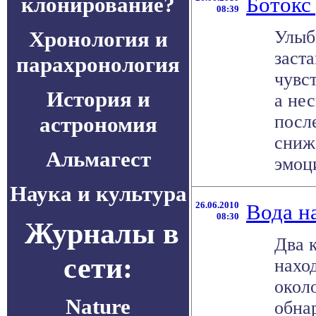
клонирование?
Ботокс
08:39
Хронология и
Улыб
заста
парахронология
чувс
История и
а не
посл
астрономия
сниж
Альмагест
эмоци
Наука и культура
26.06.2010
Вода н
08:30
Журналы в
Два 
сети:
нахо
окол
Nature
обна