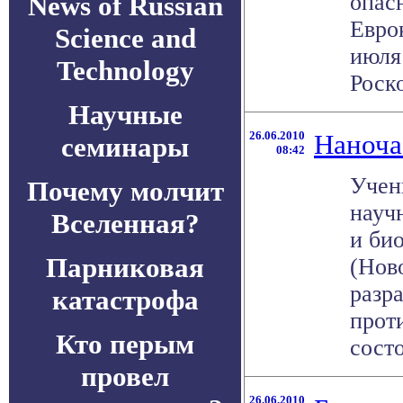
опас
News of Russian
Евро
Science and
июля
Technology
Роско
Научные
26.06.2010
Наноча
семинары
08:42
Учен
Почему молчит
науч
Вселенная?
и би
Парниковая
(Нов
разр
катастрофа
прот
Кто перым
состо
провел
26.06.2010