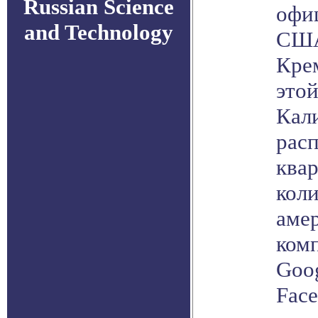
Russian Science
офи
and Technology
США
Кре
этой
Кал
рас
ква
кол
амер
комп
Goog
Face