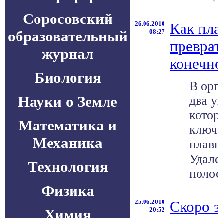
Соросовский
26.06.2010
Как пл
образовательный
08:27
превра
журнал
конечн
Биология
В ор
Науки о Земле
два 
кото
Математика и
ключ
Механика
плав
Удал
Технология
полос
Физика
25.06.2010
Скоро 
Химия
20:52