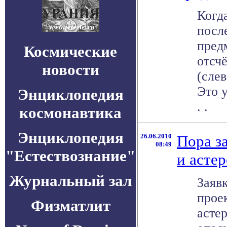
Когд
посл
пред
Космические
отсчё
новости
(слев
Это у
Энциклопедия
. .
космонавтика
Энциклопедия
26.06.2010
Пора з
08:49
"Естествознание"
и асте
Журнальный зал
Заявк
прое
Физматлит
асте