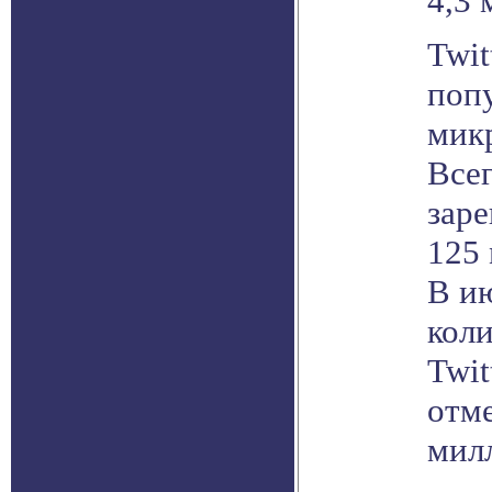
4,3 
Twit
поп
микр
Всег
зар
125
В и
кол
Twit
отме
мил