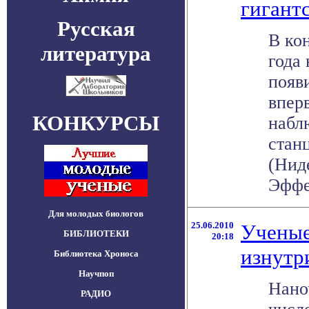
гигант
Русская
В ко
литература
года
появ
впер
КОНКУРСЫ
набл
станц
(Нид
Эффел
Для молодых биологов
25.06.2010
Ученые
БИБЛИОТЕКИ
20:18
изнутр
Библиотека Хроноса
Научпоп
Нано
РАДИО