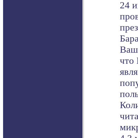
24 
пров
пре
Бар
Ваш
что
явля
поп
поль
Кол
чита
мик