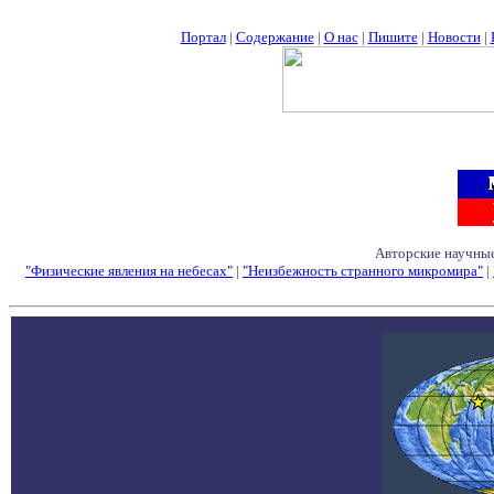
Портал
|
Содержание
|
О нас
|
Пишите
|
Новости
|
Авторские научные
"Физические явления на небесах"
|
"Неизбежность странного микромира"
|
Семинары - Конфе