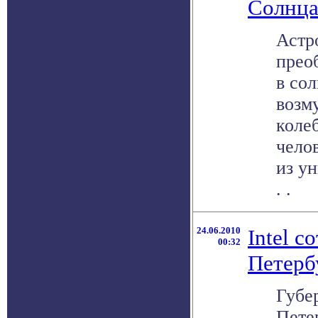
Солнц
Астр
прео
в со
возм
коле
чело
из у
. .
24.06.2010
Intel с
00:32
Петерб
Губе
Пете