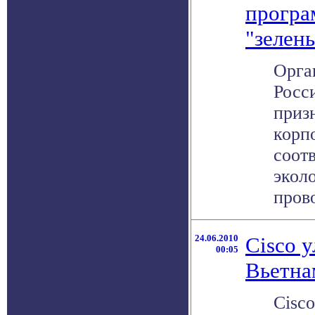
програ
"зелен
Орга
Росс
приз
корпо
соот
экол
прово
24.06.2010
Cisco 
00:05
Вьетна
Cisco