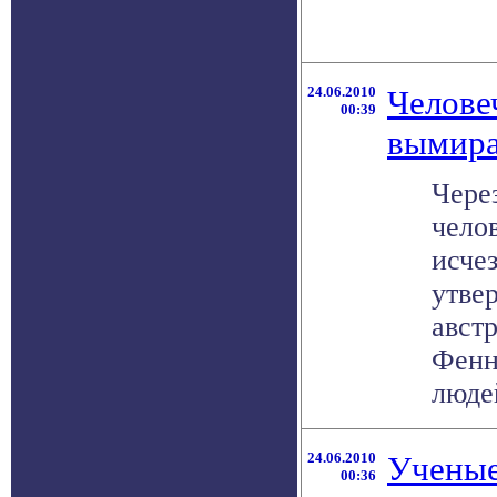
24.06.2010
Челове
00:39
вымира
Через
чело
исчез
утве
авст
Фенн
людей
24.06.2010
Ученые
00:36