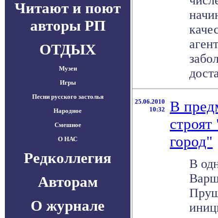
числе
Читают и поют
начи
авторы РП
каче
аген
ОТДЫХ
забо
Музеи
доста
Игры
Песни русского застолья
25.06.2010
В пред
10:32
Народное
строят
Смешное
город"
О НАС
Редколлегия
В од
Варш
Авторам
Пруш
О журнале
иниц