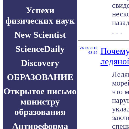
свиде
Успехи
неск
физических наук
наза
. . .
New Scientist
ScienceDaily
26.06.2010
Почему
08:29
ледяно
Discovery
Ледя
ОБРАЗОВАНИЕ
море
Открытое письмо
что 
нару
министру
укла
образования
закл
Антиреформа
специ