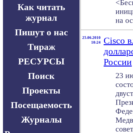
<Бес
Как читать
иниц
журнал
на ос
Пишут о нас
25.06.2010
Cisco 
10:24
Тираж
доллар
РЕСУРСЫ
России
Поиск
23 ию
сост
Проекты
двус
През
Посещаемость
Феде
Журналы
Медв
совет