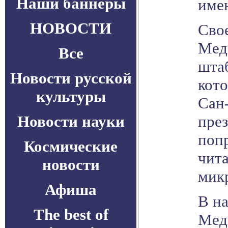
Наши баннеры
име
НОВОСТИ
Сво
Мед
Все
штаб
Новости русской
кото
культуры
Сан
Новости науки
пре
поп
Космические
чита
новости
мик
Афиша
В н
The best of
Мед