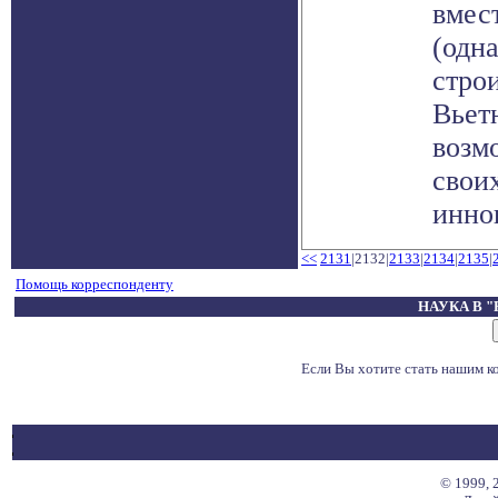
вмес
(одн
стро
Вьет
возм
свои
иннов
<<
2131
|2132|
2133
|
2134
|
2135
|
Помощь корреспонденту
НАУКА В 
Если Вы хотите стать нашим 
© 1999, 