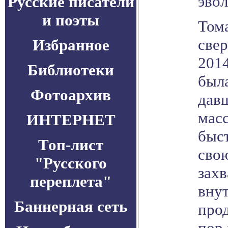
эво
Русские писатели
и поэты
Тома
све
Избранное
2014
Библиотеки
была
Фотоархив
давш
мас
ИНТЕРНЕТ
быст
Топ-лист
сво
"Русского
захв
переплета"
вну
Баннерная сеть
прод
пор 