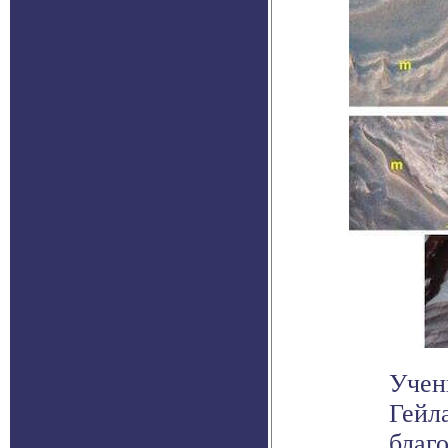
Учен
Гейл
благо