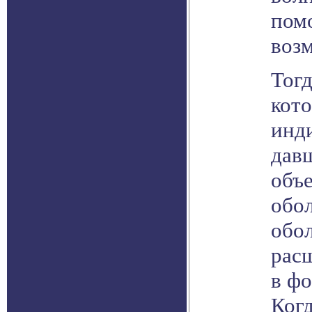
пом
воз
Тогд
кот
инди
давш
объ
обо
обо
рас
в фо
Когд