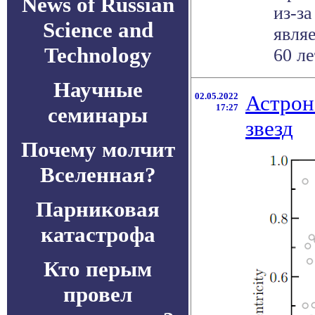
News of Russian
из-за
Science and
явля
Technology
60 ле
Научные
02.05.2022
Астрон
17:27
семинары
звезд
Почему молчит
Вселенная?
Парниковая
катастрофа
Кто перым
провел