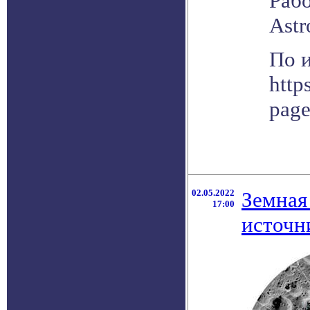
Раб
Astr
По 
http
pag
02.05.2022
Земная
17:00
источн