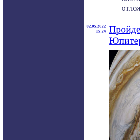
отлож
02.05.2022
Пройде
15:24
Юпите