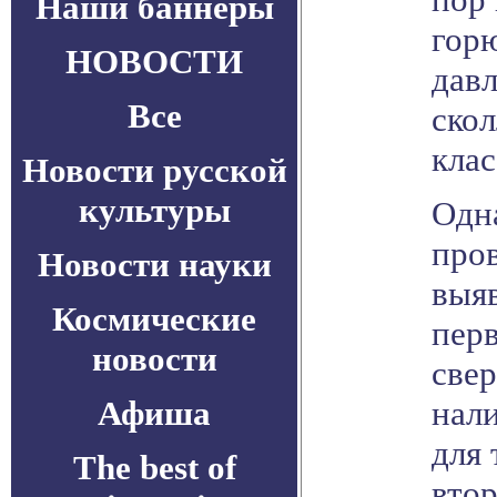
Наши баннеры
горю
НОВОСТИ
давл
Все
скол
клас
Новости русской
культуры
Одн
про
Новости науки
выя
Космические
пер
новости
све
Афиша
нали
для 
The best of
втор