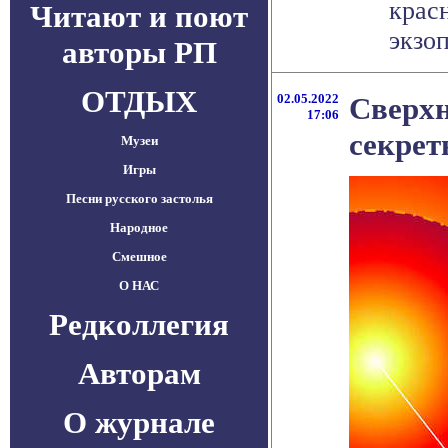
крас
Читают и поют
экзоп
авторы РП
ОТДЫХ
02.05.2022
Сверхн
17:06
секре
Музеи
Игры
Песни русского застолья
Народное
Смешное
О НАС
Редколлегия
Авторам
О журнале