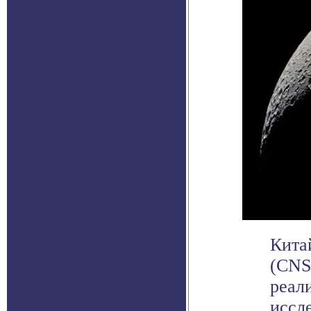
Кита
(CNS
реал
иссл