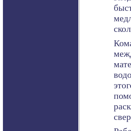
быс
мед
скол
Кома
меж
мате
вод
этог
пом
рас
свер