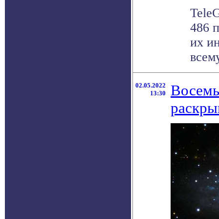
Tele
486 
их и
всему
02.05.2022
Восемь
13:30
раскры