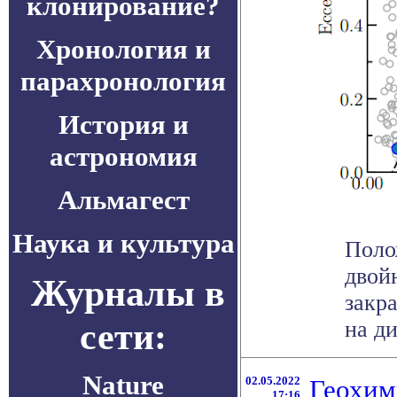
клонирование?
Хронология и
парахронология
История и
астрономия
Альмагест
Наука и культура
Поло
двой
Журналы в
закр
сети:
на ди
Nature
02.05.2022
Геохим
17:16