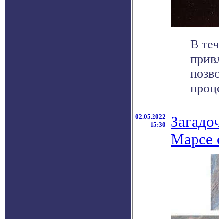
В теч
прив
позв
проце
02.05.2022
Загадо
15:30
Марсе 