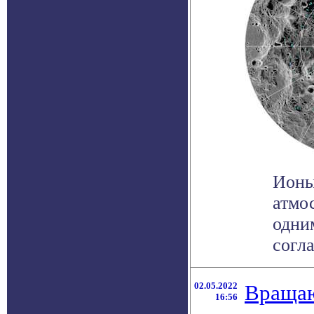
Ионы
атмо
одни
согла
02.05.2022
Вращаю
16:56