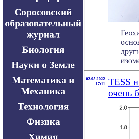
Соросовский
образовательный
Геох
журнал
осно
Биология
друг
изоме
Науки о Земле
Математика и
02.05.2022
TESS н
17:11
Механика
очень 
Технология
Физика
Химия