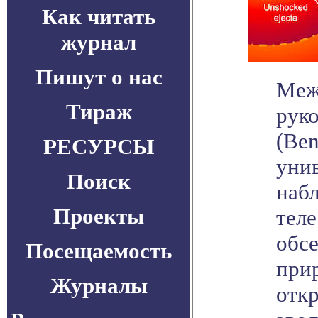
Как читать
журнал
Пишут о нас
Меж
Тираж
рук
(Ben
РЕСУРСЫ
уни
Поиск
наб
Проекты
теле
обс
Посещаемость
прир
Журналы
откр