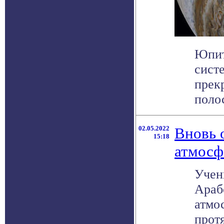
Юпит
систе
прек
полос
02.05.2022
Вновь 
15:18
атмосф
Учен
Араб
атмо
протя