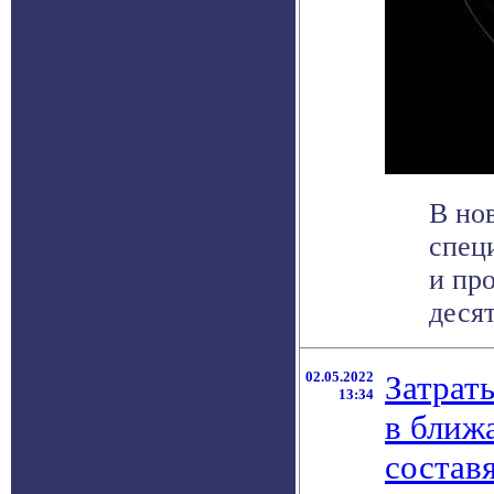
В но
спец
и пр
десят
02.05.2022
Затрат
13:34
в ближ
состав