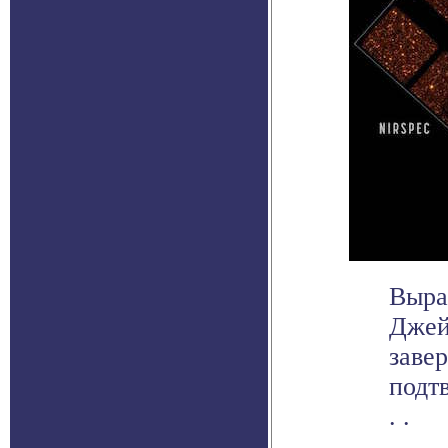
Выра
Джей
заве
подт
. .