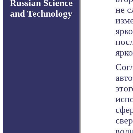
Russian Science
не 
and Technology
изм
ярк
пос
ярко
Сог
авто
этог
исп
сфе
све
вол