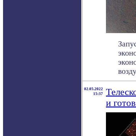
Запу
экон
экон
возду
02.05.2022
Телеск
15:37
и гото