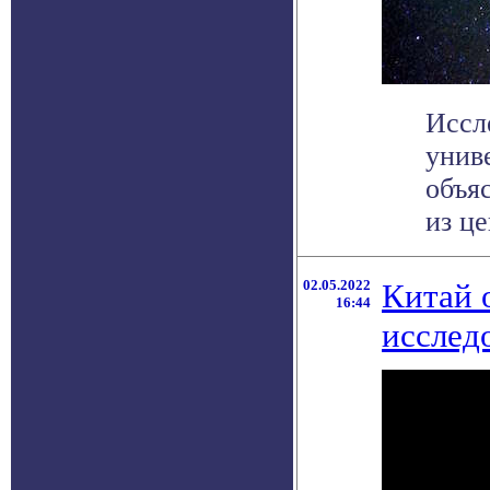
Иссл
унив
объя
из це
02.05.2022
Китай 
16:44
исслед