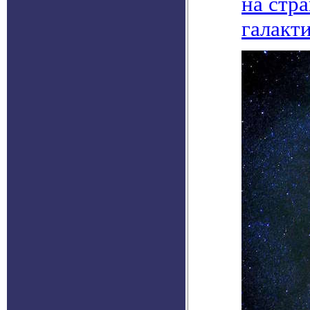
на стр
галакт