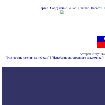
Портал
|
Содержание
|
О нас
|
Пишите
|
Новости
|
Авторские научные
"Физические явления на небесах"
|
"Неизбежность странного микромира"
|
Семинары - Конфе