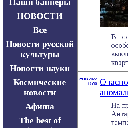
Наши баннеры
НОВОСТИ
Все
В по
Новости русской
особ
культуры
выкл
кварт
Новости науки
29.03.2022
Опасно
Космические
16:56
аномал
новости
На п
Афиша
Анта
The best of
темп