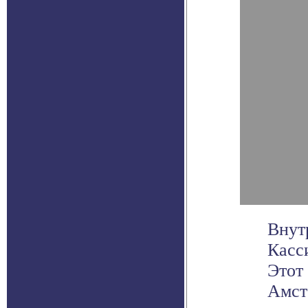
Внут
Касс
Этот
Амсте