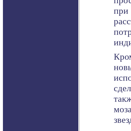
про
при 
расс
пот
инд
Кро
нов
исп
сде
так
моз
звез