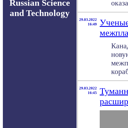
Russian Science
оказа
and Technology
29.03.2022
Ученые
16:49
межпла
Кана
нову
межп
кораб
29.03.2022
Туманн
16:45
расшир