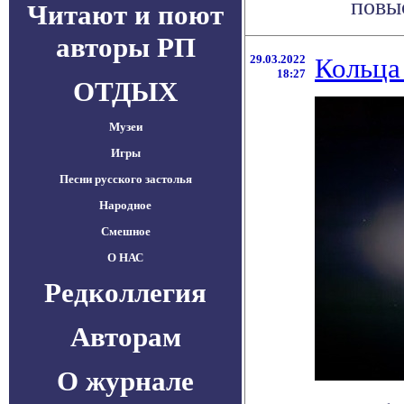
повыс
Читают и поют
авторы РП
29.03.2022
Кольца
18:27
ОТДЫХ
Музеи
Игры
Песни русского застолья
Народное
Смешное
О НАС
Редколлегия
Авторам
О журнале