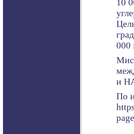
10 0
угле
Цель
град
000 
Мисс
меж
и Н
По 
http
pag