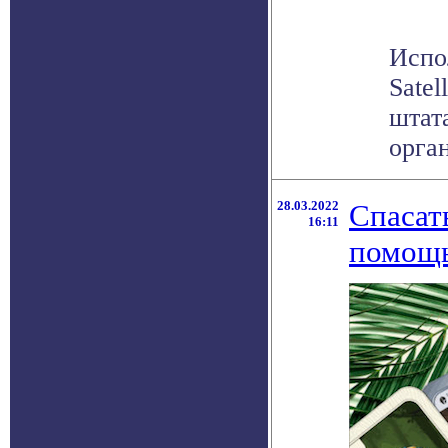
Испол
Sate
штат
орга
28.03.2022
Спасат
16:11
помощ