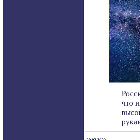
Росс
что 
высо
рукав
29.03.2022