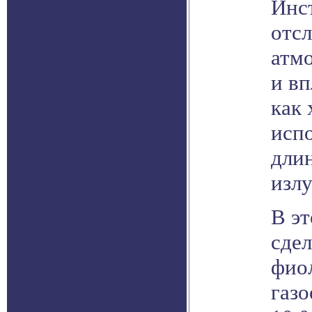
Инс
отс
атм
и вп
как 
исп
дли
излу
В э
сде
фио
газ