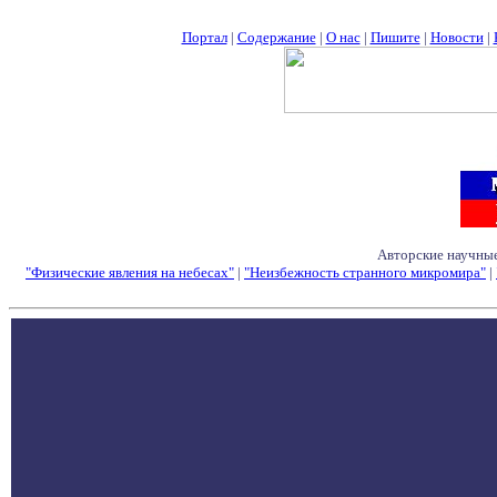
Портал
|
Содержание
|
О нас
|
Пишите
|
Новости
|
Авторские научные
"Физические явления на небесах"
|
"Неизбежность странного микромира"
|
Семинары - Конфе