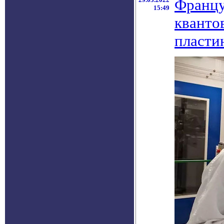
Францу
15:49
кванто
пласти