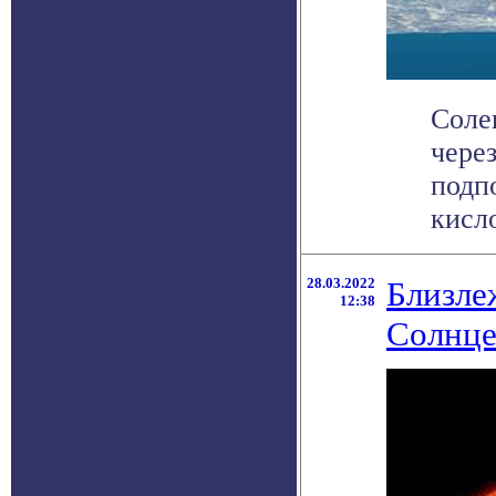
Соле
чере
подп
кисло
28.03.2022
Близле
12:38
Солнце