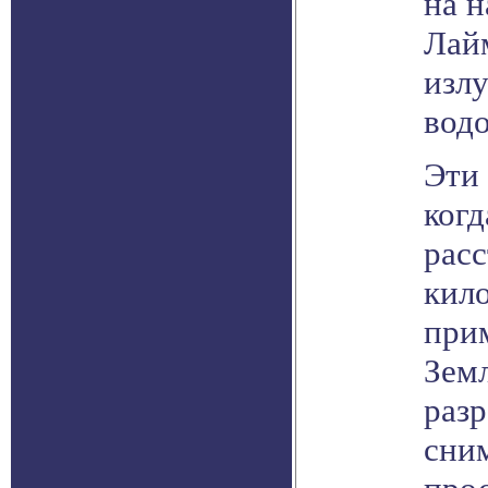
на н
Лай
изл
водо
Эти 
когд
рас
кило
при
Земл
раз
сни