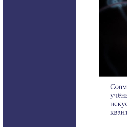
Совм
учён
иску
кван