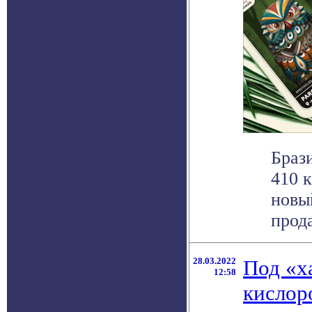
Браз
410 
новы
прода
28.03.2022
Под «х
12:58
кислор