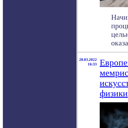
Начи
проц
цель
оказа
28.03.2022
Европе
16:33
мемрис
искусс
физики