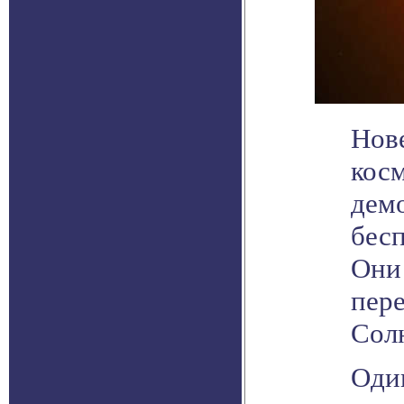
Нов
косм
дем
бес
Они 
пер
Сол
Один