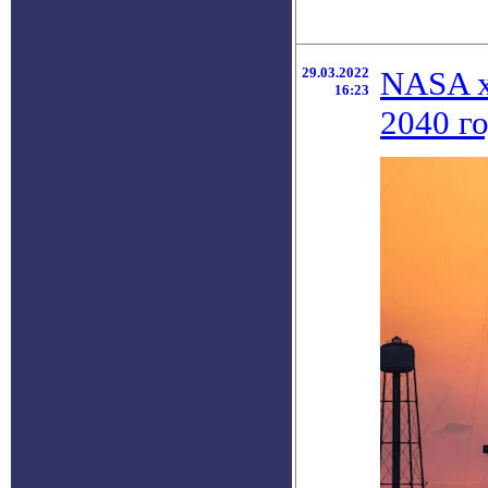
29.03.2022
NASA х
16:23
2040 г