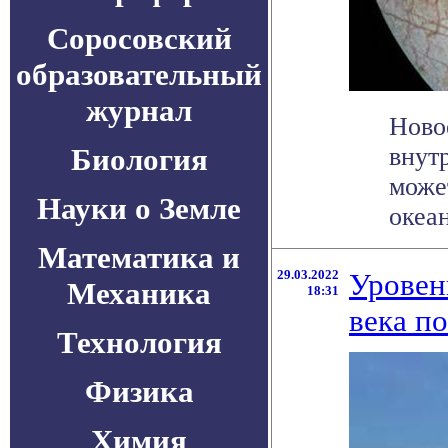
Соросовский
образовательный
журнал
Ново
Биология
внут
може
Науки о Земле
океан
Математика и
29.03.2022
Уровен
Механика
18:31
века п
Технология
Физика
Химия