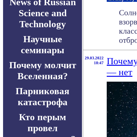
News of Russian
Science and
Солн
взорв
Technology
клас
Научные
отбро
семинары
29.03.2022
Почему
Почему молчит
18:47
— нет
Вселенная?
Парниковая
катастрофа
Кто перым
провел