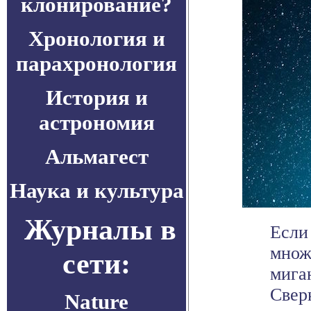
клонирование?
Хронология и
парахронология
История и
астрономия
Альмагест
Наука и культура
Журналы в
Если
множ
сети:
мига
Сверк
Nature