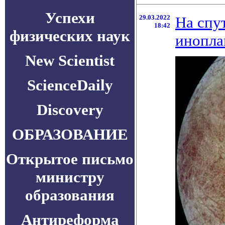
Успехи
29.03.2022
На спу
18:42
физических наук
инопла
New Scientist
ScienceDaily
Discovery
ОБРАЗОВАНИЕ
Открытое письмо
министру
образования
Антиреформа