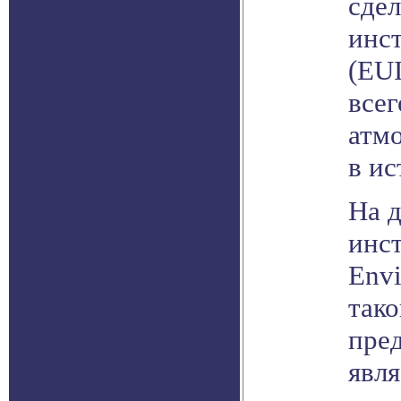
сде
инст
(EUI
всег
атмо
в и
На 
инст
Envi
тако
пред
явля