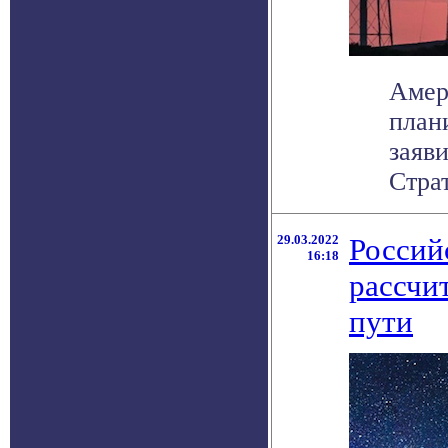
Амер
план
заяви
Страт
29.03.2022
Россий
16:18
рассчи
пути