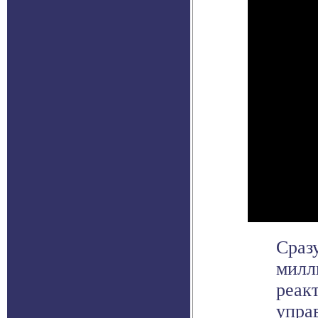
Сраз
милл
реак
управ