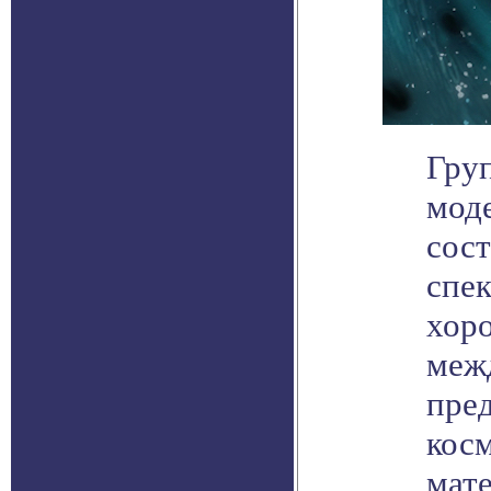
Груп
моде
сос
спек
хор
меж
пре
кос
мате