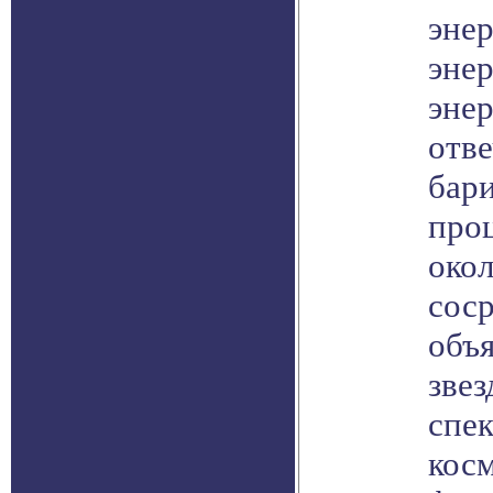
эне
энер
энер
отве
бари
проц
окол
сос
объ
звез
спе
кос