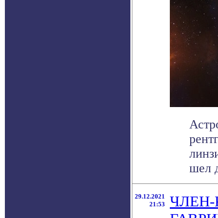
Астр
рент
линз
шел д
29.12.2021
ЧЛЕН-
21:53