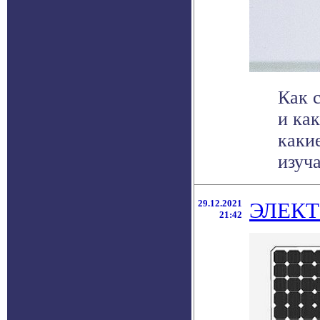
Как 
и ка
каки
изуча
29.12.2021
ЭЛЕКТ
21:42