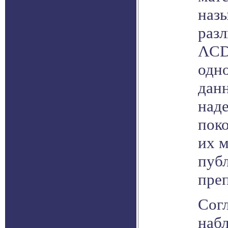
наз
раз
ΛCD
одно
дан
над
пок
их м
публ
преп
Сог
наб