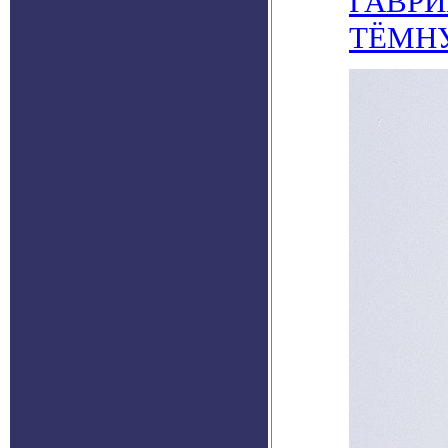
ГАВРИ
ТЁМН