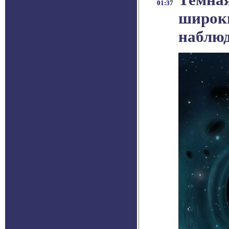
01:37
широк
наблюд