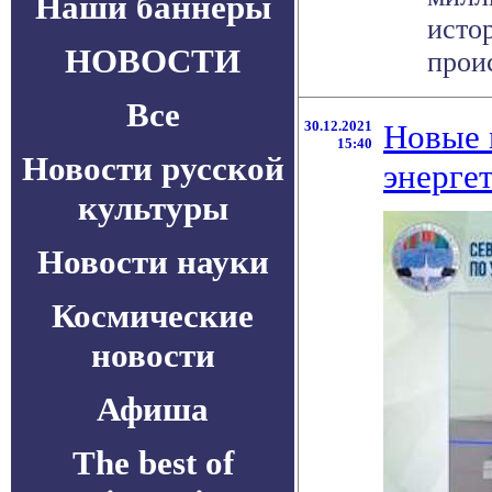
Наши баннеры
исто
НОВОСТИ
проис
Все
30.12.2021
Новые 
15:40
Новости русской
энерге
культуры
Новости науки
Космические
новости
Афиша
The best of