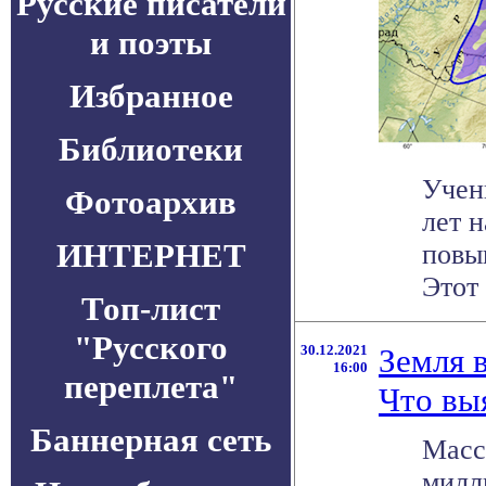
Русские писатели
и поэты
Избранное
Библиотеки
Учен
Фотоархив
лет 
ИНТЕРНЕТ
повы
Этот 
Топ-лист
"Русского
30.12.2021
Земля 
16:00
переплета"
Что вы
Баннерная сеть
Масс
милл