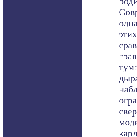
род
Сов
одн
этих
срав
грав
тум
дыр
наб
огр
све
мод
кар