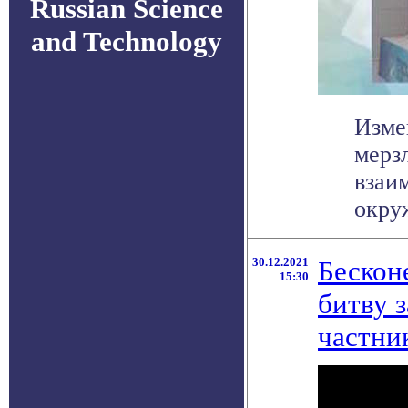
Russian Science
and Technology
Изме
мерз
взаи
окруж
30.12.2021
Бескон
15:30
битву 
частни