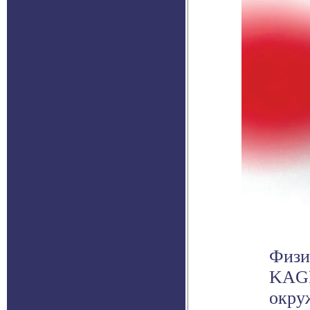
Физи
KAGR
окру