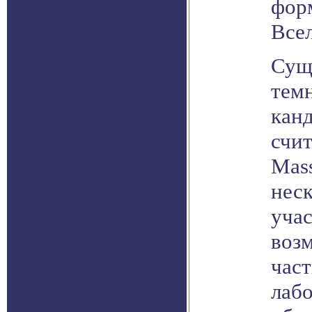
фор
Все
Сущ
тем
кан
счит
Mass
неск
уча
воз
час
лаб