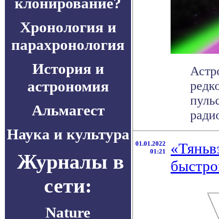
клонирование?
Хронология и
парахронология
История и
Астр
астрономия
редк
пуль
Альмагест
радио
Наука и культура
01.01.2022
«Тяньв
01:21
Журналы в
быстро
сети:
Nature