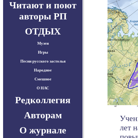
Читают и поют
авторы РП
ОТДЫХ
Музеи
Игры
Песни русского застолья
Народное
Смешное
О НАС
Редколлегия
Авторам
Учен
лет 
О журнале
повы