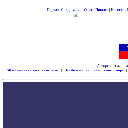
Портал
|
Содержание
|
О нас
|
Пишите
|
Новости
|
Авторские научные
"Физические явления на небесах"
|
"Неизбежность странного микромира"
|
Семинары - Конфе