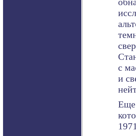
обна
иссл
альт
темн
све
Ста
с ма
и св
нейт
Еще 
кот
197