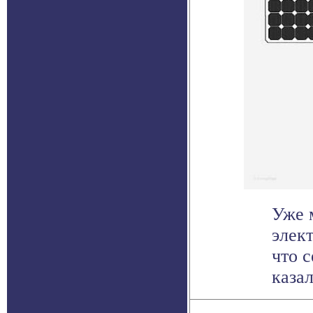
Уже 
элек
что 
казал