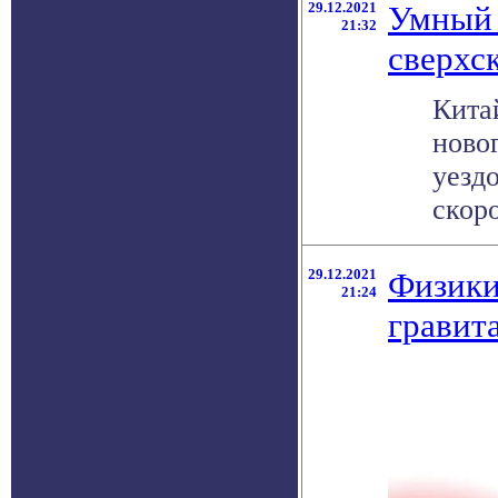
29.12.2021
Умный 
21:32
сверхс
Кита
ново
уезд
скоро
29.12.2021
Физики
21:24
гравит