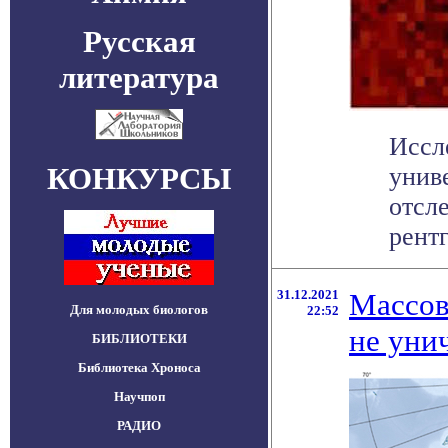
Русская
литература
Иссл
КОНКУРСЫ
унив
отсл
рентг
31.12.2021
Массов
Для молодых биологов
22:52
не уни
БИБЛИОТЕКИ
Библиотека Хроноса
Научпоп
РАДИО