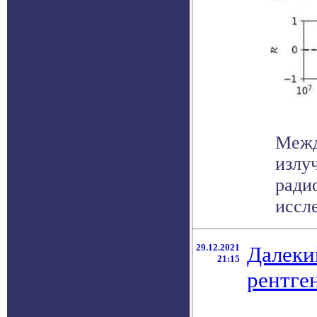
Межд
излу
ради
иссле
29.12.2021
Далеки
21:15
рентге