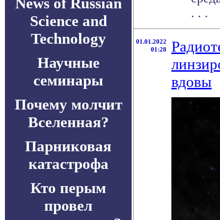
News of Russian
. . .
Science and
Technology
01.01.2022
Радиот
01:28
Научные
линзир
семинары
вдовы
Почему молчит
Вселенная?
Парниковая
катастрофа
Кто перым
провел