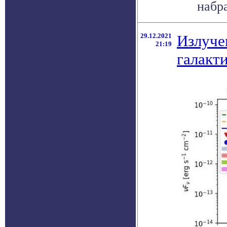
набра
29.12.2021
Излуче
21:19
галакт