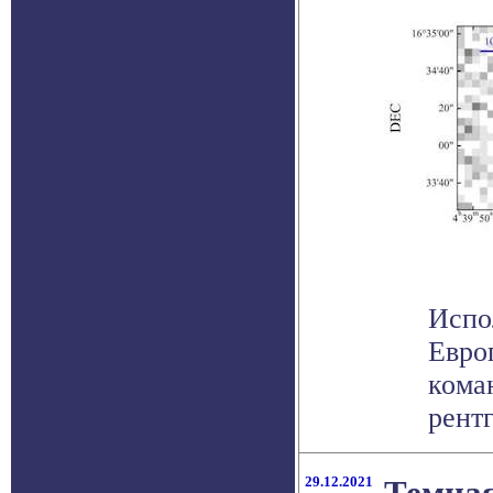
Испо
Евро
кома
рентг
29.12.2021
Темная