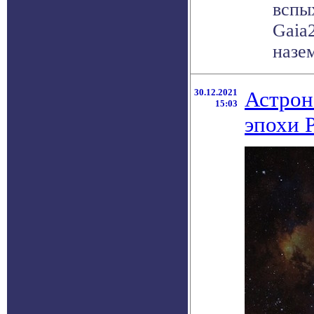
вспы
Gaia
назем
30.12.2021
Астрон
15:03
эпохи 