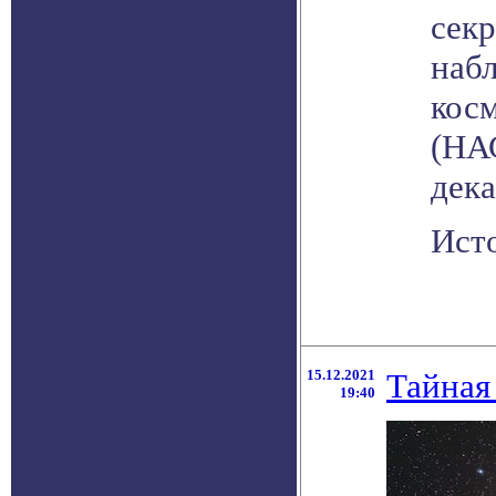
секр
наб
кос
(НАС
дека
Исто
15.12.2021
Тайная
19:40