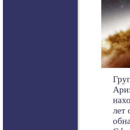
Гру
Ари
нах
лет 
обн