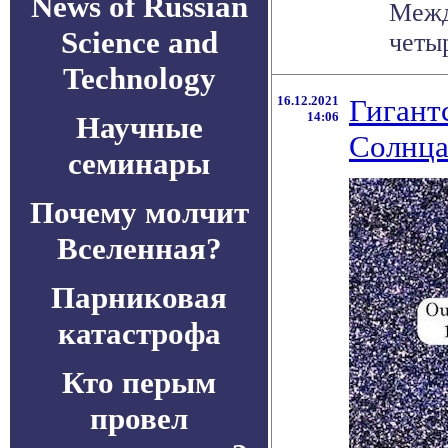
News of Russian
Межд
Science and
четыр
Technology
16.12.2021
Гигант
14:06
Научные
Солнц
семинары
Почему молчит
Вселенная?
Парниковая
катастрофа
Кто перым
провел