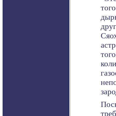
того
дыр
друг
Сяо
аст
того
кол
газо
неп
зар
Поск
треб