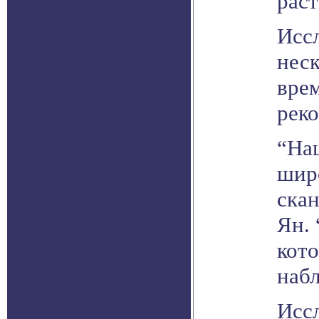
раст
Исс
неск
вре
рек
“Наш
широ
скан
Ян.
кот
наб
Исс