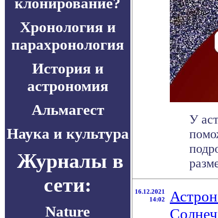
клонирование?
Хронология и
парахронология
История и
астрономия
Альмагест
У ас
Наука и культура
помо
подр
Журналы в
разме
сети:
16.12.2021
Астрон
14:02
Nature
Солнеч