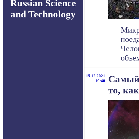
Russian Science
and Technology
Микр
поед
Чело
объем
15.12.2021
Самый 
19:48
то, ка