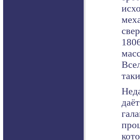
исхо
мех
свер
180
масс
Всел
так
Нед
даёт
гала
про
кото